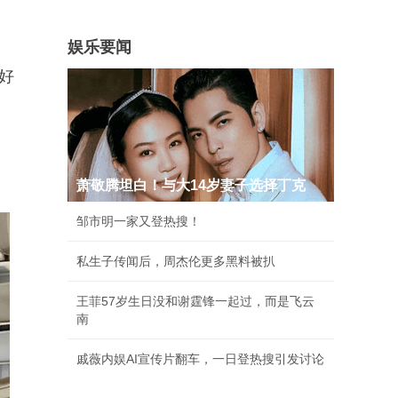
娱乐要闻
好
萧敬腾坦白！与大14岁妻子选择丁克
邹市明一家又登热搜！
私生子传闻后，周杰伦更多黑料被扒
王菲57岁生日没和谢霆锋一起过，而是飞云
南
戚薇内娱AI宣传片翻车，一日登热搜引发讨论