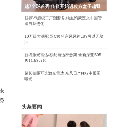
越7全球首秀 传祺开始进攻方盒子越野
智界V9超级工厂溯源 以纯血鸿蒙定义中国智
造自我进化
10万级大满配 双C位的东风风神L8Y可以无脑
冲
新增激光雷达/标配自适应悬架 全新深蓝S05
售11.59万起
超长轴距可选激光雷达 东风日产NX7申报图
曝光
安
身
头条要闻