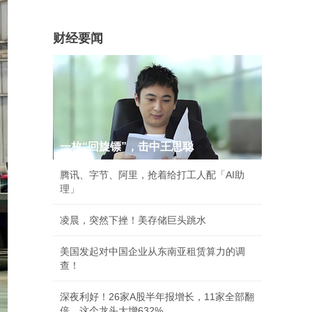
财经要闻
一枚“回旋镖”，击中王思聪
腾讯、字节、阿里，抢着给打工人配「AI助
理」
凌晨，突然下挫！美存储巨头跳水
美国发起对中国企业从东南亚租赁算力的调
查！
深夜利好！26家A股半年报增长，11家全部翻
倍，这个龙头大增632%