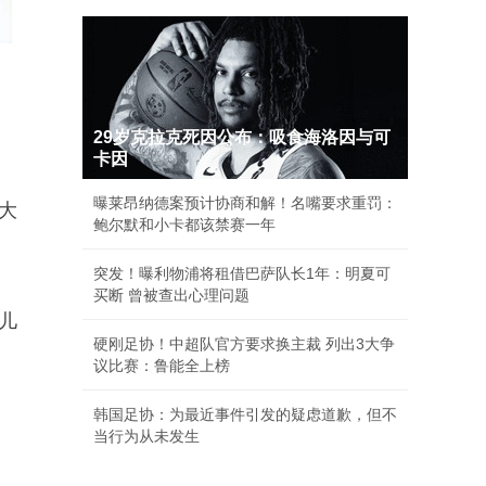
29岁克拉克死因公布：吸食海洛因与可
卡因
曝莱昂纳德案预计协商和解！名嘴要求重罚：
大
鲍尔默和小卡都该禁赛一年
突发！曝利物浦将租借巴萨队长1年：明夏可
买断 曾被查出心理问题
儿
硬刚足协！中超队官方要求换主裁 列出3大争
议比赛：鲁能全上榜
韩国足协：为最近事件引发的疑虑道歉，但不
当行为从未发生