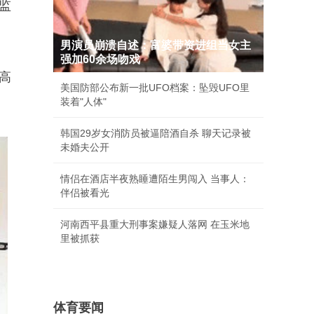
监
男演员崩溃自述：富婆带资进组当女主
强加60余场吻戏
高
美国防部公布新一批UFO档案：坠毁UFO里
装着"人体"
韩国29岁女消防员被逼陪酒自杀 聊天记录被
未婚夫公开
情侣在酒店半夜熟睡遭陌生男闯入 当事人：
伴侣被看光
河南西平县重大刑事案嫌疑人落网 在玉米地
里被抓获
体育要闻