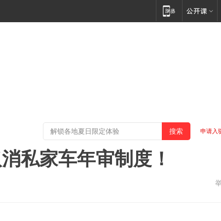
申请入
取消私家车年审制度！