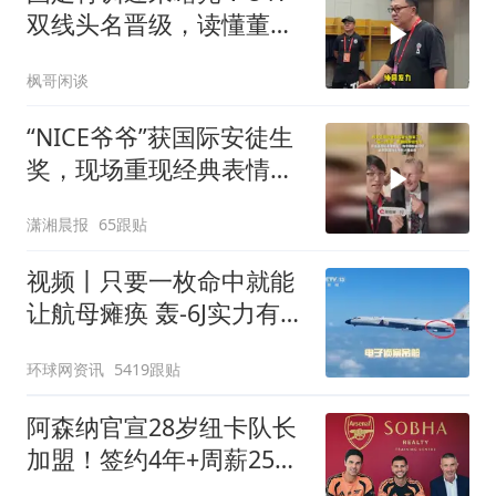
双线头名晋级，读懂董路
真正的青训价值
枫哥闲谈
“NICE爷爷”获国际安徒生
奖，现场重现经典表情
包，向中国粉丝问好
潇湘晨报
65跟贴
视频丨只要一枚命中就能
让航母瘫痪 轰-6J实力有多
强？
环球网资讯
5419跟贴
阿森纳官宣28岁纽卡队长
加盟！签约4年+周薪25万
镑 转会费7500万