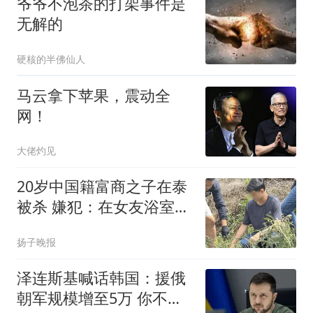
爷爷不泡茶的打架事件是
无解的
硬核的半佛仙人
马云拿下苹果，震动全
网！
大佬灼见
20岁中国籍富商之子在泰
被杀 嫌犯：在女友浴室发
现他
扬子晚报
泽连斯基喊话韩国：援俄
朝军规模增至5万 你不担