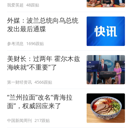
我爱英超
48跟贴
外媒：波兰总统向乌总统
发出最后通牒
参考消息
1696跟贴
美财长：过两年 霍尔木兹
海峡就“不重要”了
第一财经资讯
4566跟贴
“兰州拉面”改名“青海拉
面”，权威回应来了
中国新闻周刊
217跟贴