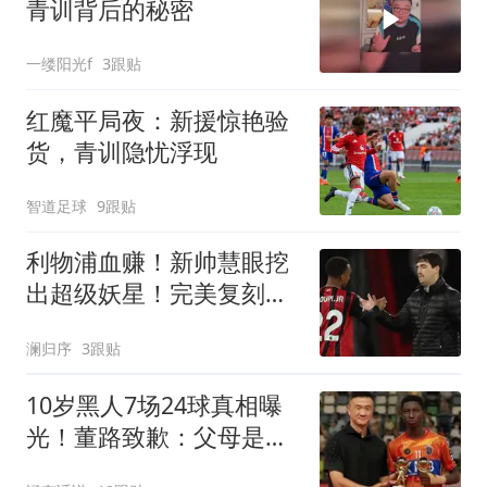
青训背后的秘密
一缕阳光f
3跟贴
红魔平局夜：新援惊艳验
货，青训隐忧浮现
智道足球
9跟贴
利物浦血赚！新帅慧眼挖
出超级妖星！完美复刻克
鲁皮超级黑马
澜归序
3跟贴
10岁黑人7场24球真相曝
光！董路致歉：父母是假
的