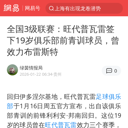
网易号
上海有出现龙卷潜势
跨界融合拉长夏日经济消费链条
全国3级联赛：旺代普瓦雷签
上海：5号线16号线浦江线全线停运
下19岁俱乐部前青训球员，曾
白海豚逼近浙闽沿海
效力布雷斯特
今日15时起福州地铁高架区段停运
国足U17与阿森纳决赛取消 并列冠军
绿茵情报局
0
王艺迪2-4不敌张本美和止步4强
2026-01-22 06:34
·贵州
上门女婿出轨女邻居多年被判重婚罪
《披荆斩棘2026》阵容官宣
回归伊多涅尔基地，旺代普瓦雷
足球俱乐
部
于1月16日周五官方宣布，出自该俱乐
王艺迪无缘横滨赛决赛
部青训的前锋利利安·邦南回归。这位19
泰国：高度重视中国游客旅游体验
岁的球员曾在
旺代普瓦雷
效力三个赛季，