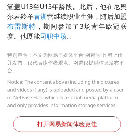
2025年小学教师减少13.19万
涵盖U13至U15年龄段。此后，他在尼奥
白海豚或提早3小时登陆
尔岩羚羊
青训
营继续职业生涯，随后加盟
萌娃帮爷爷脱玉米 卖力干活超可爱
布雷斯特
，期间参加了3场青年欧冠联
上海大部迎大暴雨
赛。他既能
司职中场
...
《龙餐馆》 冲奖
特别声明：本文为网易自媒体平台“网易号”作者上传
蒯曼挺进WTT横滨冠军赛女单四强
并发布，仅代表该作者观点。网易仅提供信息发布平
武契奇会见泽连斯基有何意图
台。
构建更高水平的全民健身公共服务体系
Notice: The content above (including the pictures
and videos if any) is uploaded and posted by a user
of NetEase Hao, which is a social media platform
and only provides information storage services.
打开网易新闻体验更佳