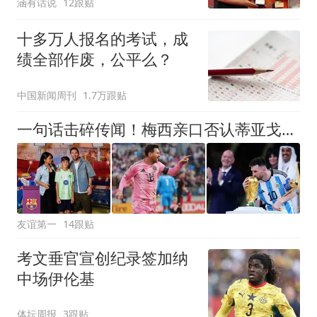
涵有话说
12跟贴
十多万人报名的考试，成
绩全部作废，公平么？
中国新闻周刊
1.7万跟贴
一句话击碎传闻！梅西亲口否认蒂亚戈加盟拉玛西亚，留守迈阿密继续追梦
友谊第一
14跟贴
考文垂官宣创纪录签加纳
中场伊伦基
体坛周报
3跟贴