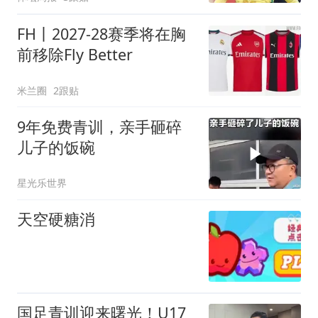
FH丨2027-28赛季将在胸
前移除Fly Better
米兰圈
2跟贴
9年免费青训，亲手砸碎
儿子的饭碗
星光乐世界
天空硬糖消
国足青训迎来曙光！U17