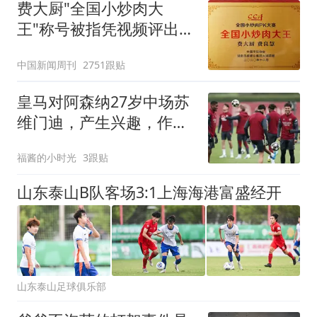
费大厨"全国小炒肉大
王"称号被指凭视频评出
官方回应
中国新闻周刊
2751跟贴
皇马对阿森纳27岁中场苏
维门迪，产生兴趣，作为
罗德里替代者
福酱的小时光
3跟贴
山东泰山B队客场3:1上海海港富盛经开
山东泰山足球俱乐部