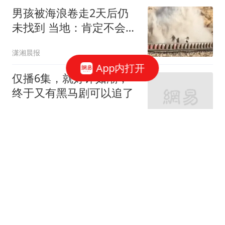
男孩被海浪卷走2天后仍
未找到 当地：肯定不会放
弃
潇湘晨报
App内打开
仅播6集，就好评如潮，
终于又有黑马剧可以追了
蓝莓影视推荐
泰国男团前成员失踪后遗
体在河中发现 包内现20公
斤砖
红星新闻
明天申购！宇树科技打新
攻略，这一篇就够了