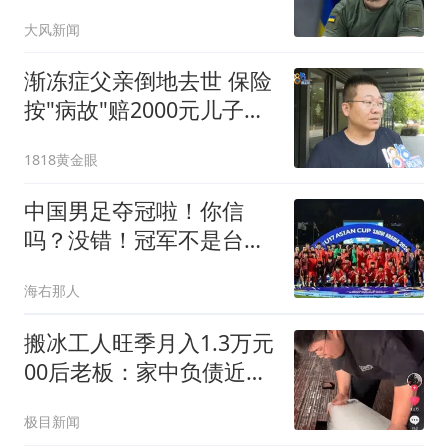
心吗
大风新闻
渐冻症父亲倒地去世 保险
按"病故"赔2000元儿子不
同意
1818黄金眼
中国男足夺冠啦！你信
吗？没错！冠军不是台风
吹来？U17，牛！
海右那人
搬冰工人旺季月入1.3万元
00后老板：家中负债近两
亿
极目新闻