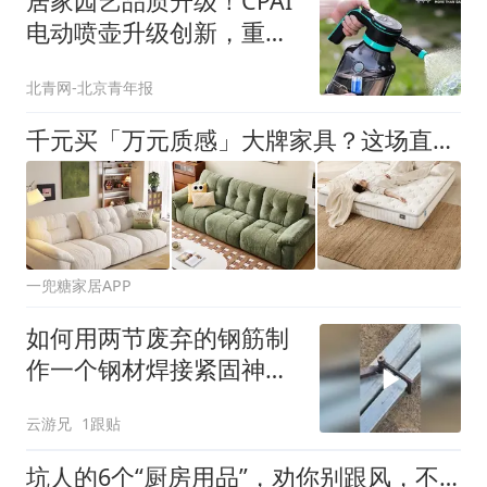
居家园艺品质升级！CPAI
电动喷壶升级创新，重塑
家用园艺工具新标准
北青网-北京青年报
千元买「万元质感」大牌家具？这场直播玩得有点大！
一兜糖家居APP
如何用两节废弃的钢筋制
作一个钢材焊接紧固神
器？
云游兄
1跟贴
坑人的6个“厨房用品”，劝你别跟风，不好用，妥妥浪费钱！