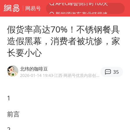
网易号
新能源汽车产业链提速
众星发文悼念秦焰
假货率高达70%！不锈钢餐具
苏州河水抢排翻泄至黄浦江
造假黑幕，消费者被坑惨，家
“还不如不放假”
长要小心
辽宁28名务农人员中暑死亡？官方辟谣
独闯南太行失联女子遗体已找到
北纬的咖啡豆
35
白海豚突然大拐弯 走出罕见路线
2026-01-14 19:43
·江西
·网易号优质内容创作者
大连一起飞航班因乘客可乐爆瓶折返
百花奖闭幕式节目单正式揭晓
1
血指纹匹配成功，20年悬案告破！凶手被执行死刑
前言
钟睒睒：必须限制电商平台权力
2