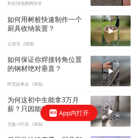
和庆球场围网浩哥
如何用树桩快速制作一个
厨具收纳装置？
云游兄
2跟贴
如何保证你焊接转角位置
的钢材绝对垂直？
阿宽故事会
1跟贴
为何这初中生能拿3万月
薪？只因能将钢材损耗率
App内打开
降低到全厂最低！
无敌小叶辰
1跟贴