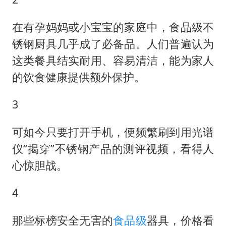
SK海力士回应“或出售重庆工厂”传闻
费大厨不自称“大王”了
在有孕妈妈或小宝宝的家庭中，食品级不
医疗垃圾做手机壳 这也是谋财害命
锈钢厨具几乎成了必备品。人们普遍认为
武契奇：欧洲已处于大战边缘
这类餐具结实耐用、容易清洁，能为家人
的饮食健康提供额外保护。
7月CPI同比上涨0.5% 经济内生增长动力持续增强
女孩每天“拼豆”拼坏眼睛
3
下党之路
可如今只要打开手机，便频繁刷到用光谱
仪“揭穿”不锈钢产品的测评视频，看得人
心惊胆战。
4
那些标榜安全无害的
食品级
器具，价格看