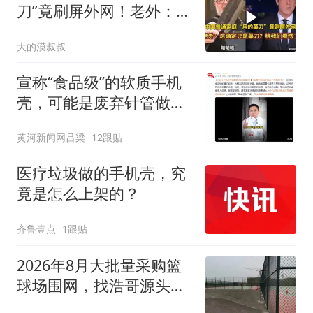
刀”竟刷屏外网！老外：这
确定只是菜刀？
大的漠叔叔
宣称“食品级”的软质手机
壳，可能是废弃针管做
的，央视曝光
黄河新闻网吕梁
12跟贴
医疗垃圾做的手机壳，究
竟是怎么上架的？
齐鲁壹点
1跟贴
2026年8月大批量采购篮
球场围网，找浩哥源头厂
优势在哪？