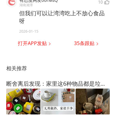
有态度网友00rMsQ
10
湖南湘潭
但我们可以让湾湾吃上不放心食品
呀
2026-01-15
打开APP发贴
35
条跟贴
相关推荐
断舍离后发现：家里这6种物品都是垃圾，鸡肋难用还占地方