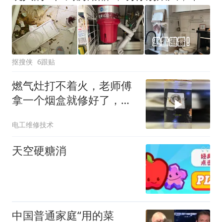
抠搜侠
6跟贴
燃气灶打不着火，老师傅
拿一个烟盒就修好了，原
来这么简单
电工维修技术
天空硬糖消
中国普通家庭“用的菜