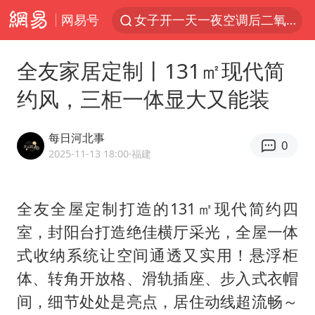
网易号
女子开一天一夜空调后二氧化碳中毒
美国将对多晶硅衍生品加征15%关税
全友家居定制丨131㎡现代简
佛山通报笔试前13被淘汰后5名进体检
约风，三柜一体显大又能装
泰国校园枪击案死亡人数升至7人
陕西省委书记赶赴柞水县杏坪镇
每日河北事
0
女孩摆摊卖菌子时收到北大通知书
2025-11-13 18:00
·福建
年内第一高价股今日打新
全友全屋定制打造的131㎡现代简约四
改名后的“青海拉面”店
室，封阳台打造绝佳横厅采光，全屋一体
粉笔教育发布“自曝式”公开信
式收纳系统让空间通透又实用！悬浮柜
广岛核爆81周年央视播《奥本海默》
体、转角开放格、滑轨插座、步入式衣帽
四川宜宾市高县发生4.9级地震
间，细节处处是亮点，居住动线超流畅～