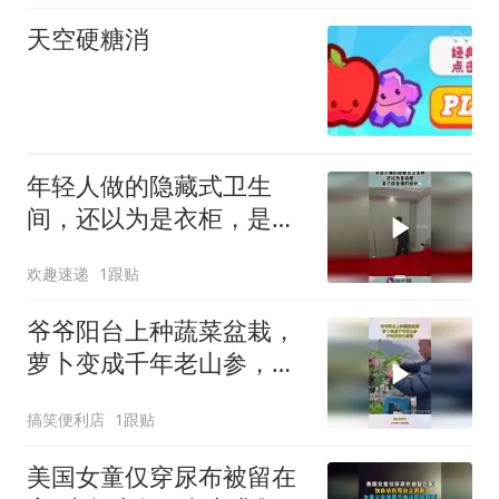
天空硬糖消
年轻人做的隐藏式卫生
间，还以为是衣柜，是个
很合理的设计！
欢趣速递
1跟贴
爷爷阳台上种蔬菜盆栽，
萝卜变成千年老山参，平
时还怕它感冒
搞笑便利店
1跟贴
美国女童仅穿尿布被留在