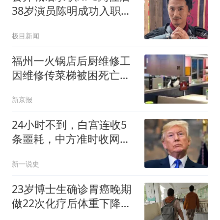
38岁演员陈明成功入职万
岁山
极目新闻
福州一火锅店后厨维修工
因维修传菜梯被困死亡，
多方回应
新京报
24小时不到，白宫连收5
条噩耗，中方准时收网，
最大输家已浮现
新一说史
23岁博士生确诊胃癌晚期
做22次化疗后体重下降了
40斤