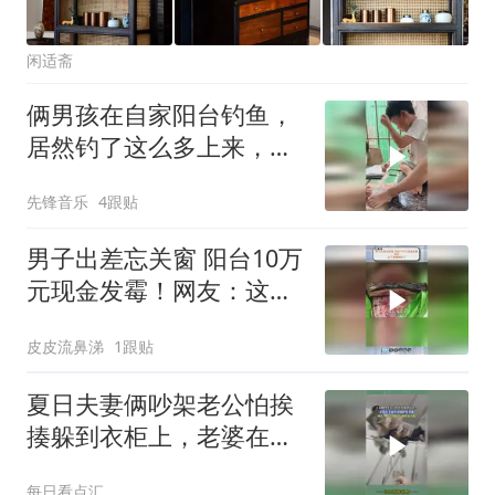
闲适斋
俩男孩在自家阳台钓鱼，
居然钓了这么多上来，网
友：周末能去你家钓鱼
先锋音乐
4跟贴
吗？
男子出差忘关窗 阳台10万
元现金发霉！网友：这下
真要晒钱了！
皮皮流鼻涕
1跟贴
夏日夫妻俩吵架老公怕挨
揍躲到衣柜上，老婆在下
面举着锅铲盯着他，网
每日看点汇