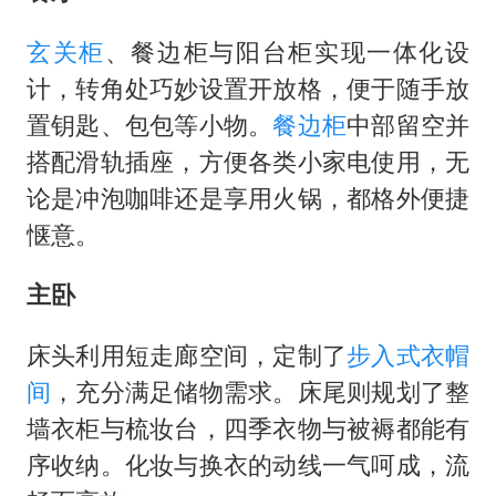
玄关柜
、餐边柜与阳台柜实现一体化设
计，转角处巧妙设置开放格，便于随手放
置钥匙、包包等小物。
餐边柜
中部留空并
搭配滑轨插座，方便各类小家电使用，无
论是冲泡咖啡还是享用火锅，都格外便捷
惬意。
主卧
床头利用短走廊空间，定制了
步入式衣帽
间
，充分满足储物需求。床尾则规划了整
墙衣柜与梳妆台，四季衣物与被褥都能有
序收纳。化妆与换衣的动线一气呵成，流