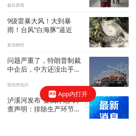
极目新闻
9级雷暴大风！大到暴
雨！台风“白海豚”逼近
新浪财经
问题严重了，特朗普制裁
中企后，中方还没出手，
美国25州先出手了
面包夹知识
App内打开
泸溪河发布“金属牙冠”调
查声明：排除生产环节混
入可能，消费者已澄清致
现代快报
歉