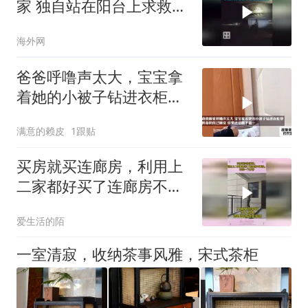
家 独自站在阳台上求救
女童父亲接警方电话拒绝
海外网
返家
爸爸呼噜声太大，宝宝拿
着她的小被子钻进衣柜
里，拼命哄自己睡
满意的赖皮
1跟贴
买房就买连廊房，利用上
二家都好买了连廊房不要
怕，改造一下多好
爱生活的陌
一室清寂，收纳茶事风雅，宋式茶柜