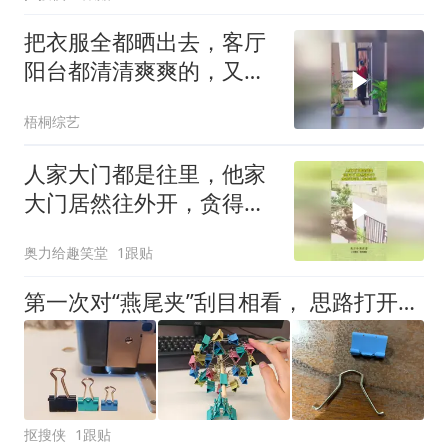
把衣服全都晒出去，客厅
阳台都清清爽爽的，又来
了客人也不尴尬
梧桐综艺
人家大门都是往里，他家
大门居然往外开，贪得无
厌的人咎由自取
奥力给趣笑堂
1跟贴
第一次对“燕尾夹”刮目相看， 思路打开这样用，好用到停不下来
抠搜侠
1跟贴