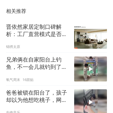
相关推荐
晋依然家居定制口碑解
析：工厂直营模式是否靠
谱
锦绣太原
兄弟俩在自家阳台上钓
鱼，不一会儿就钓到了好
几条，网友：看着就很快
氧气周末
16跟贴
乐
爸爸被锁在阳台了，孩子
却以为他想吃桃子，网
友：这个留着放羊，再生
先锋音乐