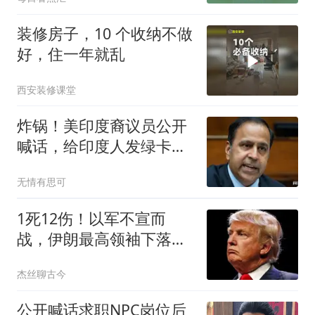
友：不是我挑事，他明显
不服
装修房子，10 个收纳不做
好，住一年就乱
西安装修课堂
炸锅！美印度裔议员公开
喊话，给印度人发绿卡，
我帮你对付中国！
无情有思可
1死12伤！以军不宣而
战，伊朗最高领袖下落不
明？特朗普发出通牒
杰丝聊古今
公开喊话求职NPC岗位后