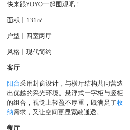
公司“上四休三”但要降薪1000元
快来跟YOYO一起围观吧！
国民党推出AI发言人“郑小文”
面积丨131㎡
A股收盘：三大指数均涨超1%
“中国蔬菜之乡”最高温达41.8℃
户型丨四室两厅
如何把百年大党建设得更加坚强有力？
风格丨现代简约
客厅
阳台
采用封窗设计，与横厅结构共同营造
出优越的采光环境。悬浮式一字柜与竖柜
的组合，视觉上轻盈不厚重，既满足了
收
纳
需求，又让空间更显宽敞通透。
餐厅