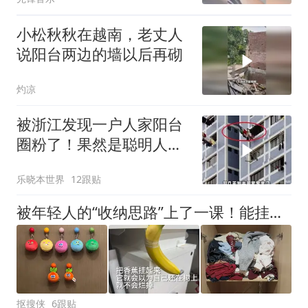
一个
小松秋秋在越南，老丈人
说阳台两边的墙以后再砌
灼凉
被浙江发现一户人家阳台
圈粉了！果然是聪明人的
做法，大开眼界
乐晓本世界
12跟贴
被年轻人的“收纳思路”上了一课！能挂就挂，家里一点都不挤
抠搜侠
6跟贴