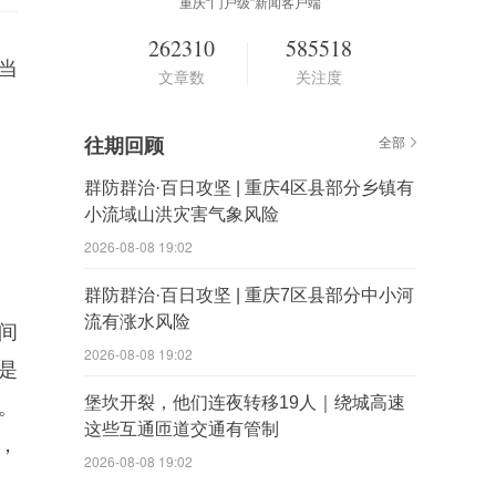
重庆“门户级”新闻客户端
262310
585518
当
文章数
关注度
往期回顾
全部
群防群治·百日攻坚 | 重庆4区县部分乡镇有
小流域山洪灾害气象风险
2026-08-08 19:02
群防群治·百日攻坚 | 重庆7区县部分中小河
流有涨水风险
间
2026-08-08 19:02
是
堡坎开裂，他们连夜转移19人｜绕城高速
。
这些互通匝道交通有管制
，
2026-08-08 19:02