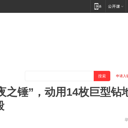
申请入
夜之锤”，动用14枚巨型钻
毁