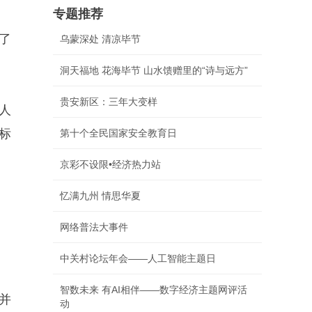
专题推荐
了
乌蒙深处 清凉毕节
洞天福地 花海毕节 山水馈赠里的“诗与远方”
贵安新区：三年大变样
人
标
第十个全民国家安全教育日
京彩不设限•经济热力站
忆满九州 情思华夏
网络普法大事件
中关村论坛年会——人工智能主题日
智数未来 有AI相伴——数字经济主题网评活
并
动