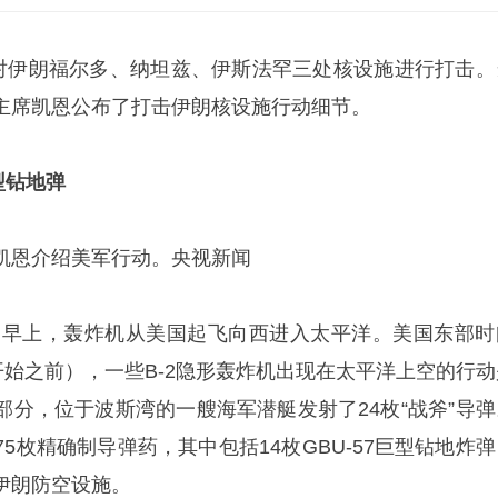
国对伊朗福尔多、纳坦兹、伊斯法罕三处核设施进行打击。
主席凯恩公布了打击伊朗核设施行动细节。
型钻地弹
凯恩介绍美军行动。央视新闻
1日早上，轰炸机从美国起飞向西进入太平洋。美国东部时
开始之前），一些B-2隐形轰炸机出现在太平洋上空的行动
部分，位于波斯湾的一艘海军潜艇发射了24枚“战斧”导弹
5枚精确制导弹药，其中包括14枚GBU-57巨型钻地炸弹
伊朗防空设施。