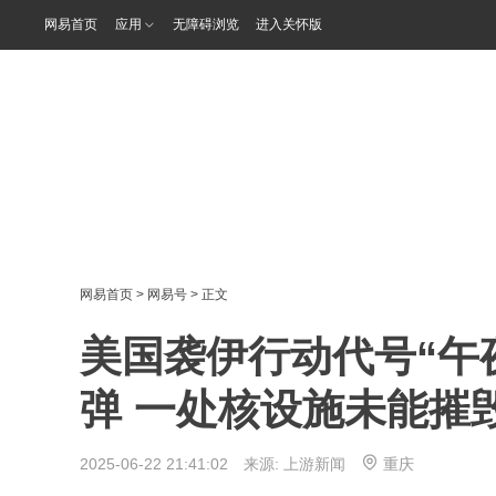
网易首页
应用
无障碍浏览
进入关怀版
网易首页
>
网易号
> 正文
美国袭伊行动代号“午
弹 一处核设施未能摧
2025-06-22 21:41:02 来源:
上游新闻
重庆