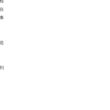
根
在
事
造
列
，