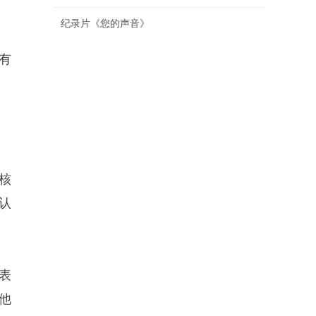
纪录片《您的声音》
有
核
认
表
他