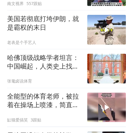
南文视界
557跟贴
美国若彻底打垮伊朗，就
是霸权的末日
老表是个手艺人
哈佛顶级战略学者坦言：
中国崛起，人类史上找不
到第二个
张鼋卤说体育
全能型的体育老师，被拉
着在操场上喷漆，简直越
干越有劲！
缸猫爱搞笑
3跟贴