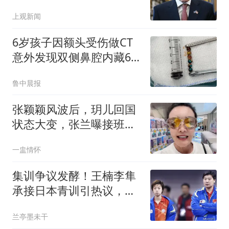
寻味
上观新闻
6岁孩子因额头受伤做CT
意外发现双侧鼻腔内藏6
颗异物
鲁中晨报
张颖颖风波后，玥儿回国
状态大变，张兰曝接班人
猛料，小S表态
一盅情怀
集训争议发酵！王楠李隼
承接日本青训引热议，王
励勤出手早有深意
兰亭墨未干