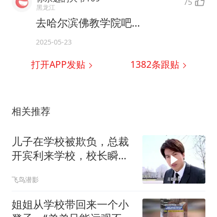
75
黑龙江
去哈尔滨佛教学院吧…
2025-05-23
打开APP发贴
1382
条跟贴
相关推荐
儿子在学校被欺负，总裁
开宾利来学校，校长瞬间
老实！
飞鸟潜影
姐姐从学校带回来一个小