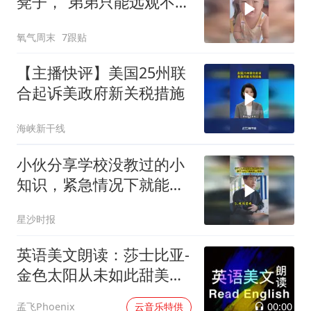
凳子，“弟弟只能远观不能
近玩焉，看到姐姐走过来
氧气周末
7跟贴
立马让座”
【主播快评】美国25州联
合起诉美政府新关税措施
海峡新干线
小伙分享学校没教过的小
知识，紧急情况下就能派
上用场，网友：脚麻甩手
星沙时报
下次必须试试
英语美文朗读：莎士比亚-
金色太阳从未如此甜美吻
过
00:00
孟飞Phoenix
云音乐特供