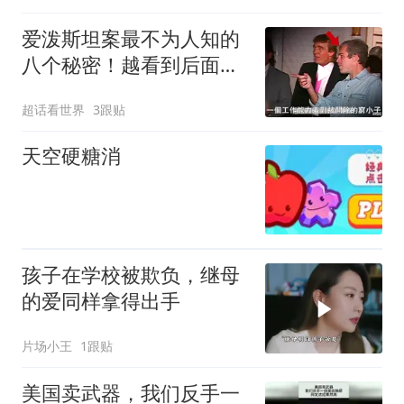
爱泼斯坦案最不为人知的
八个秘密！越看到后面越
头皮发麻！
超话看世界
3跟贴
天空硬糖消
孩子在学校被欺负，继母
的爱同样拿得出手
片场小王
1跟贴
美国卖武器，我们反手一