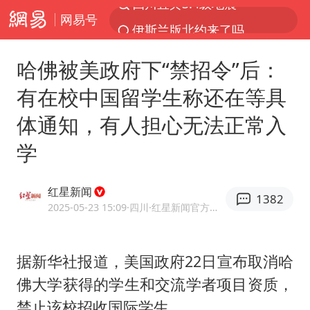
网易号
伊斯兰版北约来了吗
云南一地村民过火把节意外灼伤16人
哈佛被美政府下“禁招令”后：
中国父女泰国骑摩托车坠崖1死1伤
有在校中国留学生称还在等具
香港宏福苑火灾或由烟头引起
体通知，有人担心无法正常入
网约车司机充电时猝死保险拒赔
学
浙江台州《告全体市民书》
周末打虎 宋致远被查
红星新闻
1382
多所高校取消艺考
2025-05-23 15:09
·四川
·红星新闻官方网易号
上半年国内居民出游人次34.63亿
陕西柞水泥石流已致2死 仍有1人失联
据新华社报道，美国政府22日宣布取消哈
佛大学获得的学生和交流学者项目资质，
店主称换“青海拉面”招牌后生意更好
禁止该校招收国际学生。