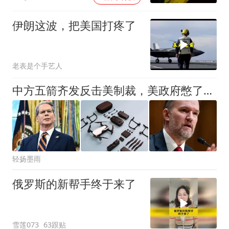
伊朗这波，把美国打疼了
老表是个手艺人
中方五箭齐发反击美制裁，美政府憋了一天，最后才回了四个字
轻扬墨雨
俄罗斯的新帮手终于来了
雪莲073
63跟贴