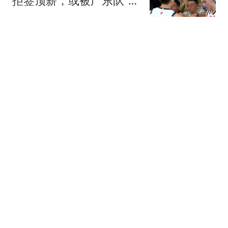
拒签顶薪，或被广东队“2
换1”交易抢下？
绯雨儿
工人如厕当猎物射杀，凶
手无力赔偿，家属不满25
万补偿至今未下葬
易玄
横滨冠军赛：四强对阵出
炉！蒯曼大杀四方，中日
各3人，韩国独苗
凡知
3-4，世界第11遭世界第
31逆转，邱党无缘WTT横
滨冠军赛4强
俯身冲顶