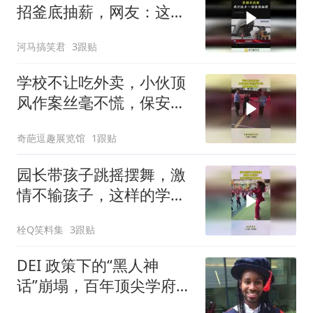
招釜底抽薪，网友：这招
果然高！
河马搞笑君
3跟贴
学校不让吃外卖，小伙顶
风作案丝毫不慌，保安里
外不是人！
奇葩逗趣展览馆
1跟贴
园长带孩子跳摇摆舞，激
情不输孩子，这样的学校
去哪报名
栓Q笑料集
3跟贴
DEI 政策下的“黑人神
话”崩塌，百年顶尖学府颜
面全无