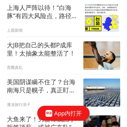
上海人严阵以待！“白海
豚”有四大风险点，路径又
变！风力升级！权威问答
上观新闻
收好
大JB把自己的头都P成库
里！太抽象太能整活了！
贵圈真乱
美国阴谋瞒不住了？台海
南海只是幌子，真正盯上
的是中国最大王牌
潘冹旅行浪子
App内打开
大鱼来了！男篮锋线国手