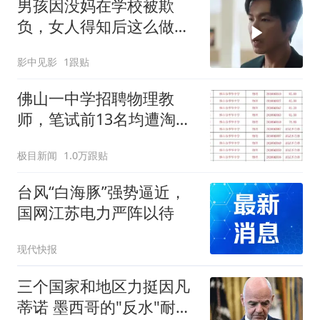
男孩因没妈在学校被欺
负，女人得知后这么做，
好暖心
影中见影
1跟贴
佛山一中学招聘物理教
师，笔试前13名均遭淘
汰？教育局：已叫停招
极目新闻
1.0万跟贴
聘，成立调查组全面核查
台风“白海豚”强势逼近，
国网江苏电力严阵以待
现代快报
三个国家和地区力挺因凡
蒂诺 墨西哥的"反水"耐人