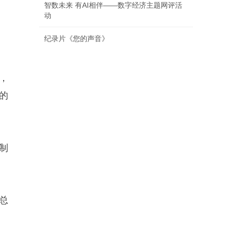
智数未来 有AI相伴——数字经济主题网评活
动
纪录片《您的声音》
，
的
制
总