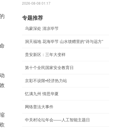
2026-08-08 01:17
的
专题推荐
乌蒙深处 清凉毕节
洞天福地 花海毕节 山水馈赠里的“诗与远方”
命
贵安新区：三年大变样
第十个全民国家安全教育日
动
京彩不设限•经济热力站
效
忆满九州 情思华夏
网络普法大事件
缩
中关村论坛年会——人工智能主题日
欧