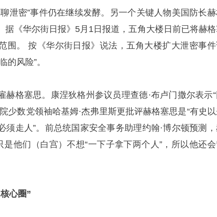
群聊泄密”事件仍在继续发酵。另一个关键人物美国防长赫
。据《华尔街日报》5月1日报道，五角大楼日前已将赫格
范围。 按《华尔街日报》说法，五角大楼扩大泄密事件
临的风险”。
雇赫格塞思。康涅狄格州参议员理查德·布卢门撒尔表示“
议院少数党领袖哈基姆·杰弗里斯更批评赫格塞思是“有史以
必须走人”。前总统国家安全事务助理约翰·博尔顿预测，
，只是他们（白宫）不想“一下子拿下两个人”，所以他还会
核心圈”