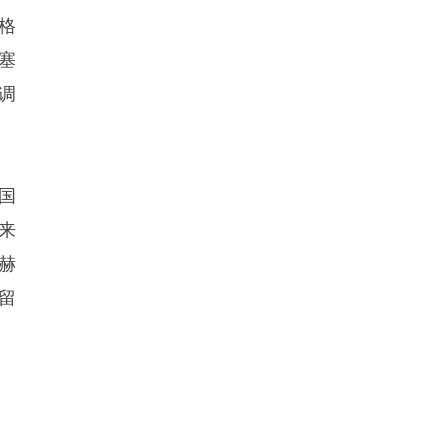
格
塞
调
国
来
赫
留