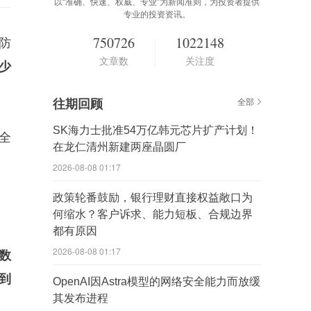
以“准确、快速、权威、专业”为新闻准则，为投资者提供
专业的投资资讯。
750726
1022148
防
文章数
关注度
少
往期回顾
全部
SK海力士批准54万亿韩元芯片扩产计划！
全
在龙仁清州新建两座晶圆厂
2026-08-08 01:17
政策轮番鼓励，银行理财直接权益敞口为
何缩水？客户诉求、能力短板、合规边界
都有原因
2026-08-08 01:17
数
到
OpenAI因Astra模型的网络安全能力而放缓
其发布进程