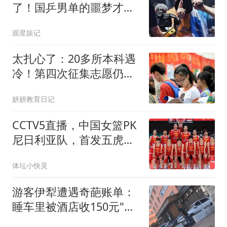
了！国乒男单的噩梦才刚
开始
观星娱记
太扎心了：20多所本科遇
冷！第四次征集志愿仍然
0投档，原因很现实
妍妍教育日记
CCTV5直播，中国女篮PK
尼日利亚队，首发五虎预
测，宫鲁鸣第一枪
体坛小快灵
游客伊犁遭遇奇葩账单：
睡车里被酒店收150元"住
宿费"