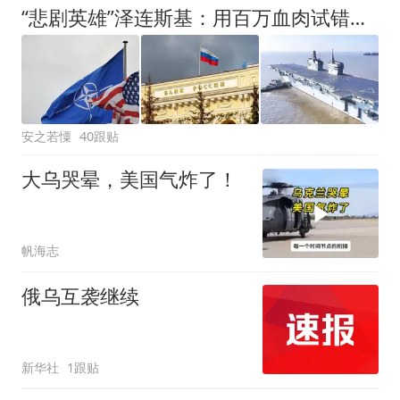
“悲剧英雄”泽连斯基：用百万血肉试错，让中国拿到了新的入场券
安之若憟
40跟贴
大乌哭晕，美国气炸了！
帆海志
俄乌互袭继续
新华社
1跟贴