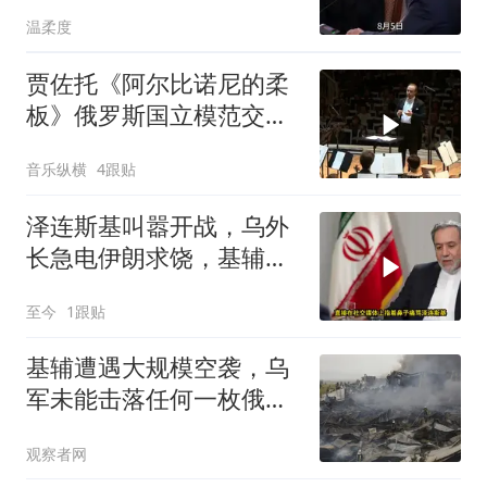
导弹进驻大鹅？
温柔度
贾佐托《阿尔比诺尼的柔
板》俄罗斯国立模范交响
乐团 指挥 阿列克谢·博戈
音乐纵横
4跟贴
拉德
泽连斯基叫嚣开战，乌外
长急电伊朗求饶，基辅担
忧惹怒对手
至今
1跟贴
基辅遭遇大规模空袭，乌
军未能击落任何一枚俄罗
斯导弹
观察者网