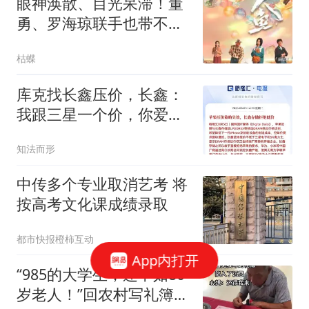
眼神涣散、目光呆滞！董
勇、罗海琼联手也带不动
这个“拖油瓶”！
枯蝶
库克找长鑫压价，长鑫：
我跟三星一个价，你爱买
不买
知法而形
中传多个专业取消艺考 将
按高考文化课成绩录取
都市快报橙柿互动
App内打开
“985的大学生，还不如80
岁老人！”回农村写礼簿被