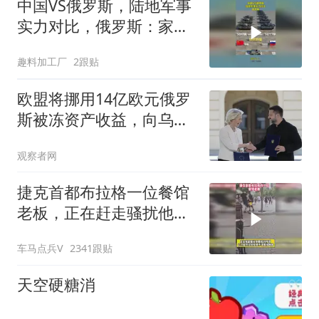
中国VS俄罗斯，陆地军事
实力对比，俄罗斯：家底
都拿出来了！
趣料加工厂
2跟贴
欧盟将挪用14亿欧元俄罗
斯被冻资产收益，向乌克
兰提供援助
观察者网
捷克首都布拉格一位餐馆
老板，正在赶走骚扰他顾
客的移民乞丐
车马点兵V
2341跟贴
天空硬糖消