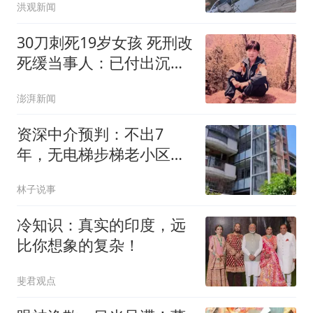
洪观新闻
30刀刺死19岁女孩 死刑改
死缓当事人：已付出沉重
代价
澎湃新闻
资深中介预判：不出7
年，无电梯步梯老小区出
现这4种现状
林子说事
冷知识：真实的印度，远
比你想象的复杂！
斐君观点