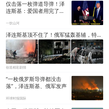
仅击落一枚弹道导弹！泽
连斯基：爱国者用完了，
乌军面临空前困境
一饮山河
泽连斯基顶不住了！俄军猛轰基辅，特朗普却拒给爱国者防空系统
创造精彩剧情
“一枚俄罗斯导弹都没击
落”，泽连斯基、俄军发声
环球时报国际