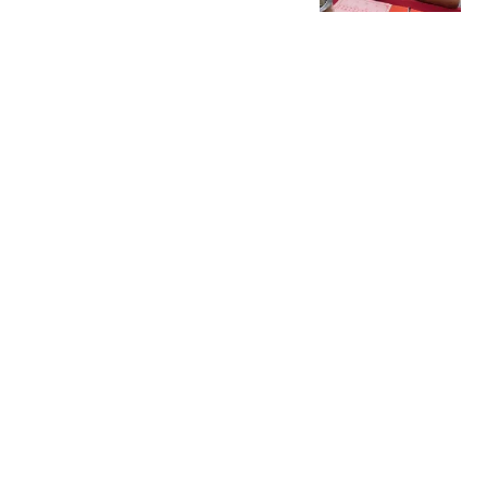
嘲：大学是捐楼上的吧？
世界圈
获国际足联高层力挺，因
凡蒂诺首次公开道歉
界面新闻
泰航拒载中国乘客安保人
员做"拉眼角"动作 机场再
回应
都市快报橙柿互动
韩红基金会再遭质疑！采
购救护车登记注册地址，
实际为一家保洁设备公
火山詩话
司，现场工作人员表示从
热搜