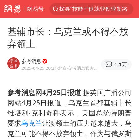
网易号
周杰伦方辟谣“私生子”传闻
山东财大教授刘海明逝世 终年38岁
基辅市长：乌克兰或不得不放
官方通报传销头目出狱办书院
弃领土
逃犯看演唱会 刚出地铁就被逮住
台风白海豚可能在浙江登陆
参考消息
1.1万
因凡蒂诺首次公开道歉
2025-04-25 20:21
·北京
·参考消息官方网易号
《Monica》填词人黎彼得去世
参考消息网4月25日报道
据英国广播公司
人贩子“梅姨”真实姓名曝光
网站4月25日报道，乌克兰首都基辅市长
谷歌首席科学家Jeff Dean离职创业
维塔利·克利奇科表示，美国总统特朗普
“银行午休1.5小时”留个窗口行不行
要求
乌克兰
让渡领土的压力越来越大，乌
41岁女子为鼓励女儿考上985研究生
克兰可能不得不放弃领土，作为与俄罗斯