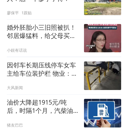
廖保平
1跟贴
婚外胚胎小三旧照被扒！
邻居爆猛料，给父母买
129平大房全家嘚瑟
小鋭有话说
因邻车长期压线停车女车
主给车位装护栏 物业：不
建议
大风新闻
油价大降超1915元/吨
后，时隔1个月，汽柴油“2
连涨”后又大降，下次8月
猪友巴巴
14日调价，预跌近0.34元/