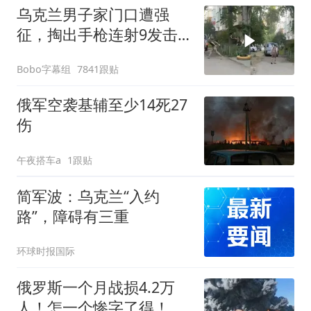
乌克兰男子家门口遭强
征，掏出手枪连射9发击
中4名征兵人员
Bobo字幕组
7841跟贴
俄军空袭基辅至少14死27
伤
午夜搭车a
1跟贴
简军波：乌克兰“入约
路”，障碍有三重
环球时报国际
俄罗斯一个月战损4.2万
人！怎一个惨字了得！