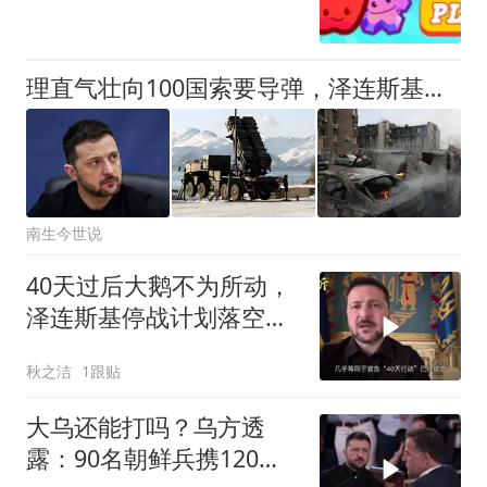
理直气壮向100国索要导弹，泽连斯基为何有“迷之自信”的底气？
南生今世说
40天过后大鹅不为所动，
泽连斯基停战计划落空，
改口秋季再谈
秋之洁
1跟贴
大乌还能打吗？乌方透
露：90名朝鲜兵携120枚