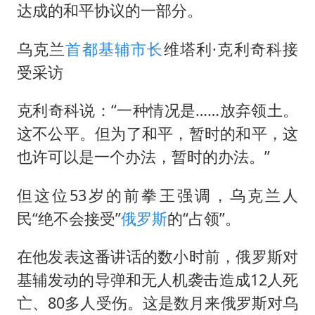
蜜雪冰城员工抽烟收银 门店现已停业
达成的和平协议的一部分。
陕西柞水遭遇暴雨五千余户群众转移
乌克兰
首都
基辅市长
维塔利·克利奇科接
汕头市政府被约谈
受采访
董路致歉：泰国10岁黑人父母是伪造的
13岁少年白天写作业晚上夜市炒粉
克利奇科说：“一种情况是……放弃领土。
这不公平。但为了和平，暂时的和平，这
总书记关心百姓身边这些民生大事
也许可以是一个办法，暂时的办法。”
但这位53岁的前拳王强调，乌克兰人
民“绝不会接受”
俄罗斯
的“占领”。
在他发表这番讲话的数小时前，俄罗斯对
基辅发动的导弹和无人机袭击造成12人死
亡、80多人受伤。这是数月来俄罗斯对乌