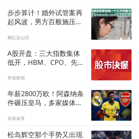
升！
步步算计！婚外试管案再
起风波，男方百般施压，
原配陷入绝境
枫红染山径
A股开盘：三大指数集体
低开，HBM、CPO、先进
封装等概念走弱
界面新闻
年薪2800万欧！阿森纳条
件碾压皇马，多家媒体确
定，球迷无奈
祥谈体育
松岛辉空那个手势又出现