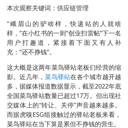
台风灿鸿未来对中国无影响
本次观察关键词：供应链管理
河南某医院2.33亿工程串标案细节披露
立秋的仪式感
“峨眉山的驴啥样，快递站的人就啥
样，”在小红书的一则“创业扫雷帖”下一名
朱雨玲晋级WTT横滨冠军赛女单八强
用户打趣道，紧接着下面又有人补
“中国蔬菜之乡”最高温达41.8℃
充：“还不挣钱”。
东方之约 相约未来
这大概是这两年菜鸟驿站老板们经营的缩
影。近几年，
菜鸟
驿站
在各个城市越开越
多，据媒体报道数据显示，截至2022年底
全国菜鸟驿站数量已超过17万。但出现社
交媒体上的“转让、关停”声音越来越多。
而据虎嗅ESG组接触过的驿站老板来看，
菜鸟驿站在当下算是累但不挣钱的营生。