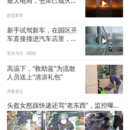
最大电商，仓库己成火
海，火光冲天
皖北军哥
新手试驾新车，在园区开
车直接撞进汽车店里，网
友：新手去试车一定要低
安全与法
3跟贴
速行驶
高温下，“救助蓝”为流散
人员送上“清凉礼包”
齐鲁壹点
头盔女怒踩快递还骂“老东西”，监控曝光后秒怂！早干嘛去了？