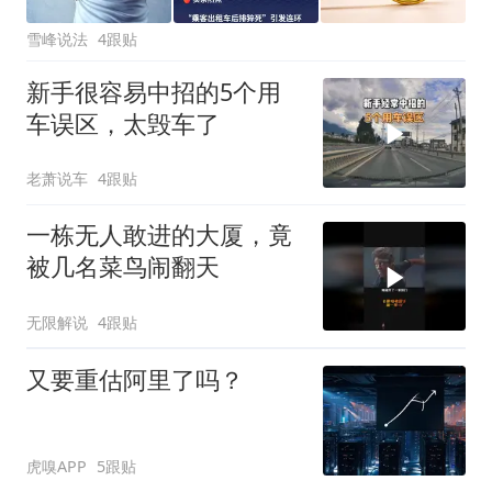
雪峰说法
4跟贴
新手很容易中招的5个用
车误区，太毁车了
老萧说车
4跟贴
一栋无人敢进的大厦，竟
被几名菜鸟闹翻天
无限解说
4跟贴
又要重估阿里了吗？
虎嗅APP
5跟贴