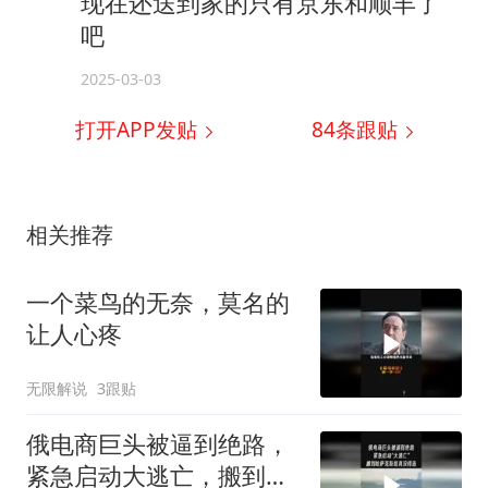
现在还送到家的只有京东和顺丰了
吧
2025-03-03
打开APP发贴
84
条跟贴
相关推荐
一个菜鸟的无奈，莫名的
让人心疼
无限解说
3跟贴
俄电商巨头被逼到绝路，
紧急启动大逃亡，搬到哈