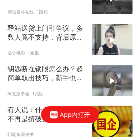
搏击格斗在线
1跟贴
驿站送货上门引争议，多
数人竟不支持，背后原因
令人深思
话心电影
1跟贴
钥匙断在锁眼怎么办？超
简单取出技巧，新手也能
上手
阿宽故事会
1跟贴
有人说：什么时候公务员
App内打开
不再是挤破头的职业，那
社会就百业兴旺了
职场资深秘书