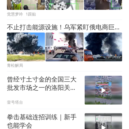
觉慧梦吟
1跟贴
不止打击能源设施！乌军紧盯俄电商巨头，全国仓库轮番遭到袭击
青松解局
曾经寸土寸金的全国三大
批发市场之一的洛阳关林
批发市场
壹号塔台
拳击基础连招训练｜新手
也能学会