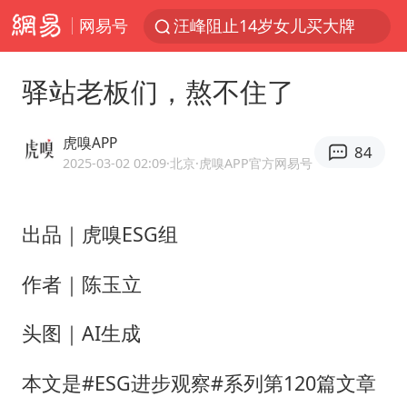
网易号
汪峰阻止14岁女儿买大牌
“立秋的第一杯奶茶”又爆单了
驿站老板们，熬不住了
四川宜宾市高县发生4.9级地震
王力宏演唱会黄牛带观众藏匿被查获
虎嗅APP
84
泰国校园枪击案死亡人数升至7人
2025-03-02 02:09
·北京
·虎嗅APP官方网易号
佛山通报笔试前13被淘汰后5名进体检
出品｜虎嗅ESG组
陕西省委书记赶赴柞水县杏坪镇
女孩摆摊卖菌子时收到北大通知书
作者｜陈玉立
公司“上四休三”但要降薪1000元
头图｜AI生成
改名后的“青海拉面”店
广岛核爆81周年央视播《奥本海默》
本文是#ESG进步观察#系列第120篇文章