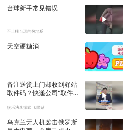
台球新手常见错误
不止聊台球的烤地瓜
天空硬糖消
备注送货上门却收到驿站
取件码？快递公司“取件码
优先”是单方面违约！
娱乐法李振武
6跟贴
乌克兰无人机袭击俄罗斯