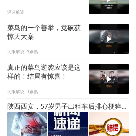
萨克斯坦真没得3
深蓝航迹
菜鸟的一个善举，竟破获
惊天大案
无限解说
3跟贴
真正的菜鸟逆袭应该是这
样的！结局有惊喜！
无限解说
1跟贴
陕西西安，57岁男子出租车后排心梗猝死，家人向三方索赔30万