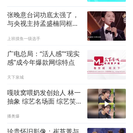
张晚意台词功底太强了，
与央视主持孟盛楠同框，
也丝毫不输她！
上班摸鱼一级选手
广电总局：“活人感”“现实
感”成今年爆款网综特点
天下泉城
嘎吱窝喂奶发创始人 林一
抽象 综艺名场面 综艺笑
点
播奥爆
珍贵怀旧影像：崔苔菁与