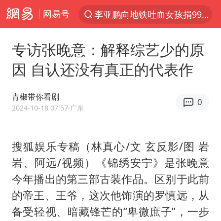
网易号
服务提质，内需扩容有保障
周杰伦方辟谣“私生子”传闻
专访张晚意：解释综艺少的原
逃犯看演唱会 刚出地铁就被逮住
因 自认还没有真正的代表作
台风白海豚可能在浙江登陆
因凡蒂诺首次公开道歉
青椒带你看剧
0
41岁女子为鼓励女儿考上985研究生
2024-10-18 07:57
·广东
38岁山东财大教授刘海明逝世
搜狐娱乐专稿（林真心/文 玄反影/图 岩
《Monica》填词人黎彼得去世
岩、阿远/视频）《锦绣安宁》是张晚意
人贩子“梅姨”真名谢家梅
今年播出的第三部古装作品。区别于此前
“银行午休1.5小时”留个窗口行不行
的帝王、王爷，这次他饰演的罗慎远，从
A股创业板指低开1.78%
备受轻视、暗藏锋芒的“卑微庶子”，一步