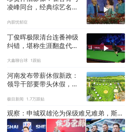
凌峰同台，经典综艺名场
面回顾
內脏忧郁症
丁俊晖极限清台连番神级
纠错，堪称生涯翻盘代表
作！ #台球 #斯诺克 #丁
大鑫聊台球
1跟贴
俊晖 #台球是一种生活
河南发布带薪休假新政：
领导干部要带头休假，推
动全员应休尽休、休满休
极目新闻
1.7万跟贴
足；鼓励3-7天弹性长假，
构建“周五半天+周末+年
观察：申城双雄沦为保级难兄难弟，斯卢茨基下课会给穆斯卡特带来一些警示吗？
假”短途度假模式