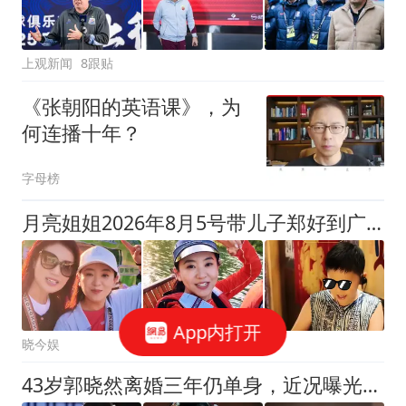
上观新闻
8跟贴
《张朝阳的英语课》，为
何连播十年？
字母榜
月亮姐姐2026年8月5号带儿子郑好到广西桂林度假，好闺蜜春妮陪同
App内打开
晓今娱
43岁郭晓然离婚三年仍单身，近况曝光令人唏嘘