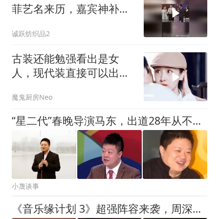
菲艺名来历，嘉宾神补刀
笑翻全场
诚跃纺织品2
古装还能勉强看出是女
人，现代装直接可以出演
男主了！！
魔鬼厨房Neo
“星二代”春晚导演马东，出道28年从不拼爹，妻子是央视美女主持
小蔑谈事
《音乐缘计划 3》超强阵容来袭，周深黄子弘凡回归，刘宇宁缺席