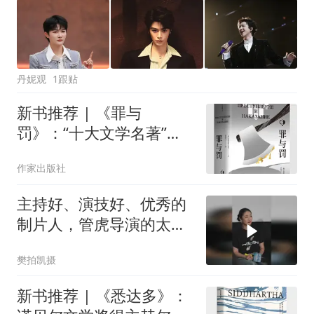
丹妮观
1跟贴
新书推荐 | 《罪与
罚》：“十大文学名著”之
一，陀思妥耶夫斯基文学
作家出版社
成熟期的代表作
主持好、演技好、优秀的
制片人，管虎导演的太
太，大女主梁静老师
樊拍凯摄
新书推荐 | 《悉达多》：