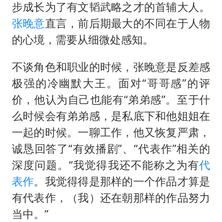
蜜雪冰城员工抽烟收银 门店现已停业
步成长为了有文韬武略之才的首辅大人。
陕西柞水遭遇暴雨五千余户群众转移
张晚意
直言，前后期最大的不同在于人物
汕头市政府被约谈
的心境，需要从细微处感知。
嘲讽周星驰无儿女没朋友 李修贤道歉
不谈角色和职业的时候，张晚意是反差感
董路致歉：泰国10岁黑人父母是伪造的
极强的冷幽默大王。面对“哥哥感”的评
外交部回应日本将中国列为最大挑战
价，他认为自己也能有“弟弟感”。至于什
坚持党全面领导和党中央集中统一领导
么时候会有弟弟感，是私底下和他姐姐在
一起的时候。一聊工作，他又恢复严肃，
诚恳回答了“有效播剧”、“代表作”相关的
深度问题。“我觉得我还不能称之为有
代
表作
。我觉得得是那样的一个作品才算是
有代表作，（我）还在朝那样的作品努力
当中。”