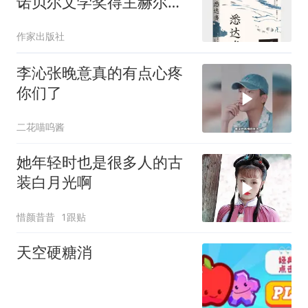
诺贝尔文学奖得主赫尔曼·
黑塞小说代表作；人生的
作家出版社
真谛不可传授，去经历，
去感受，去爱，去受伤害
李沁张晚意真的有点心疼
你们了
二花喵呜酱
她年轻时也是很多人的古
装白月光啊
惜颜昔昔
1跟贴
天空硬糖消