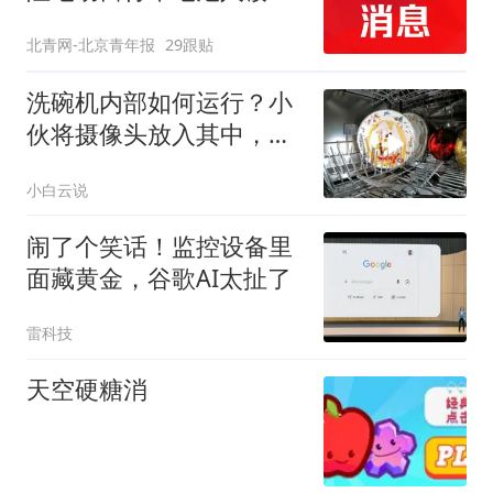
0.3秒预警3分钟上门处置
北青网-北京青年报
29跟贴
洗碗机内部如何运行？小
伙将摄像头放入其中，看
完就知道买不买了
小白云说
闹了个笑话！监控设备里
面藏黄金，谷歌AI太扯了
雷科技
天空硬糖消