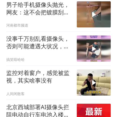
男子给手机摄像头抛光，
网友：这不会把镀膜刮掉
吗？
河南都市频道
没事千万别乱看摄像头，
否则可能遭遇大状况，后
果让人惊掉下巴
搞笑嘻哈哈
监控对着窗户，感觉被监
视，其实啥事没有
人间闲散客
北京西城部署AI摄像头拦
阻电动自行车电池入楼，