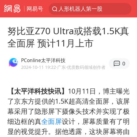
网易号
人形机器人第一股
江苏昆山升级发布暴雨红警
努比亚Z70 Ultra或搭载1.5K真
多地银行上调存款利率
全面屏 预计11月上市
上海地铁4条线路全线停运
4.2平卫生间补漏注胶花1.55万
PConline太平洋科技
0
武汉3名城管协管员殴打摊主被刑拘
2024-10-11 19:22
·广东
·优质数码领域创作者
白海豚路径图
【太平洋科技快讯】
10月11日，博主曝光
宇树申购 中一签有望赚20万元
了京东方提供的1.5K超高清全面屏，该屏
男子结婚8年3个女儿都不是亲生
幕采用了隐形屏下摄像头技术并实现了极
白海豚可深入内陆制造大范围风雨
细边框的真
全面屏
设计，屏幕质量有了明
面对面丨蔡磊：与渐冻症抗争 纵使不敌 也不屈服
显的视觉提升。据他透露，这块屏幕将由