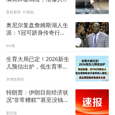
称是人为原因，从未见过
荔枝新闻
67跟贴
洗衣机自爆
奥尼尔复盘詹姆斯湖人生
涯：1冠可跻身传奇行
列，但和科比魔术师天勾
kio鱼
仍有差距
生育大局已定！2026新生
儿预估出炉，低生育率根
本不是年轻人懒生
李博世财经
特朗普：伊朗目前经济状
况“非常糟糕”“甚至没钱支
付军队开支”
新京报