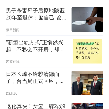
男子杀害母子后原地隐匿
20年至退休：赌自己"命
大"
极目新闻
“新型出轨方式”正悄然兴
起，不私会不开房，却正
在毁掉千万家庭
艺鉴在线
日本长崎不给赖清德面
子，台当局正式回应，石
平大放厥词，不简单
DS北风
退化真快！女篮王牌2战9