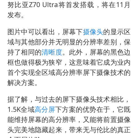
NBA传奇教练老尼尔森去世
努比亚Z70 Ultra将首发搭载，将在11月
手机真会“偷听”我们说话吗
发布。
加沙约14万栋建筑被完全摧毁
图片中可以看出，屏幕下
摄像头
的显示区
5万小车卖不动 微型代步车集体遇冷
域与其他部分并无明显的分辨率差别，保
从科技创新看开局起步的时与势
持了相同的
清晰度
。此外，屏幕的黑色边
框也做得极为狭窄，这意味着它成为业内
首个实现全区域高分辨率屏下摄像技术的
解决方案。
据了解，与过去的屏下摄像头技术相比，
1.5K全域
高分屏
下方案的优势在于，它既
能维持屏幕的高分辨率，又能将前置摄像
头完美地隐藏起来，带来无与伦比的真正