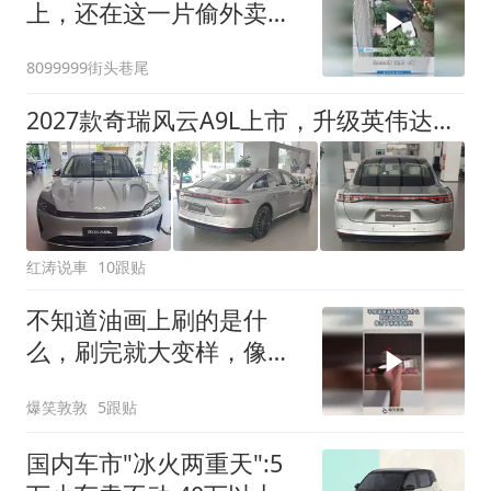
上，还在这一片偷外卖，
样样偷？#偷东西 #监控
8099999街头巷尾
下的一幕 #人在做摄像头
在看 #偷外卖
2027款奇瑞风云A9L上市，升级英伟达芯片，新增城市辅助驾驶
红涛说車
10跟贴
不知道油画上刷的是什
么，刷完就大变样，像开
了清晰度似的！
爆笑敦敦
5跟贴
国内车市"冰火两重天":5