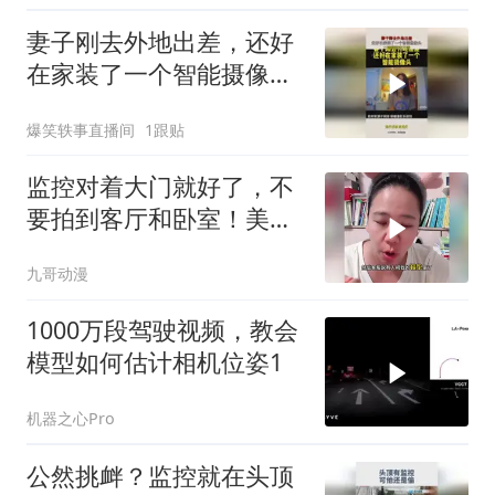
妻子刚去外地出差，还好
在家装了一个智能摄像
头，二婚瞬间变三婚
爆笑轶事直播间
1跟贴
监控对着大门就好了，不
要拍到客厅和卧室！美女
说出真相我震惊了
九哥动漫
1000万段驾驶视频，教会
模型如何估计相机位姿1
机器之心Pro
公然挑衅？监控就在头顶