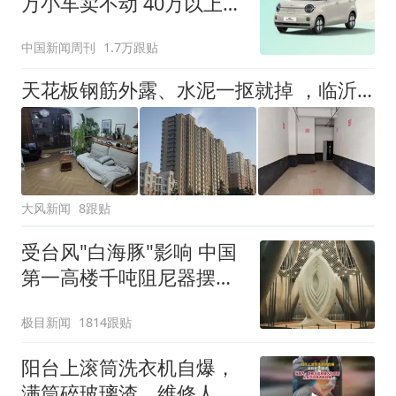
万小车卖不动 40万以上的
抢购
中国新闻周刊
1.7万跟贴
天花板钢筋外露、水泥一抠就掉 ，临沂一安置楼交房半年即被鉴定存安全隐患；楼体至今未加固，仍有居民常住
大风新闻
8跟贴
受台风"白海豚"影响 中国
第一高楼千吨阻尼器摆动
明显
极目新闻
1814跟贴
阳台上滚筒洗衣机自爆，
满筒碎玻璃渣，维修人员