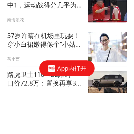
中1，运动战得分几乎为
0，状态断崖式下滑
南海浪花
57岁许晴在机场里玩耍！
穿小白裙嫩得像个“小姑
娘”，真让人心动
蓓小西
App内打开
路虎卫士110 HSE限时一
口价72.8万：置换再享3万
权益
快科技
上海多区再发暴雨橙色预
警！极端天气下可以不上
班吗？