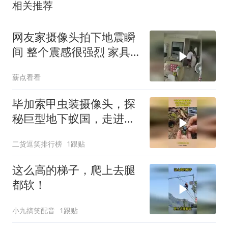
相关推荐
网友家摄像头拍下地震瞬
间 整个震感很强烈 家具
都在跟着震动
薪点看看
毕加索甲虫装摄像头，探
秘巨型地下蚁国，走进去
直接惊呆
二货逗笑排行榜
1跟贴
这么高的梯子，爬上去腿
都软！
小九搞笑配音
1跟贴