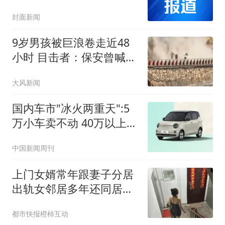
偿，当事人不存在故意或
封面新闻
者重大过失
9岁男孩被巨浪卷走近48
小时 目击者：保安曾喊话
劝阻
大风新闻
国内车市"冰火两重天":5
万小车卖不动 40万以上的
抢购
中国新闻周刊
上门女婿常年跟妻子分居
出轨女邻居多年还同居生
子
都市快报橙柿互动