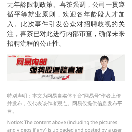
世界第1特鲁姆普斯诺克中国赛一轮游
无年龄限制政策。喜茶强调，公司一贯遵
新疆一婚礼线上邀请引热议
循平等就业原则，欢迎各年龄段人才加
《龙餐馆》 冲奖
入。此次事件引发公众对招聘歧视的关
注，喜茶已对此进行内部审查，确保未来
国足U17与阿森纳决赛取消 并列冠军
招聘流程的公正性。
上门女婿出轨女邻居多年被判重婚罪
构建更高水平的全民健身公共服务体系
韩军前线部队连曝丑闻
奋力开创中国式现代化建设新局面
特别声明：本文为网易自媒体平台“网易号”作者上传
并发布，仅代表该作者观点。网易仅提供信息发布平
台。
Notice: The content above (including the pictures
and videos if any) is uploaded and posted by a user