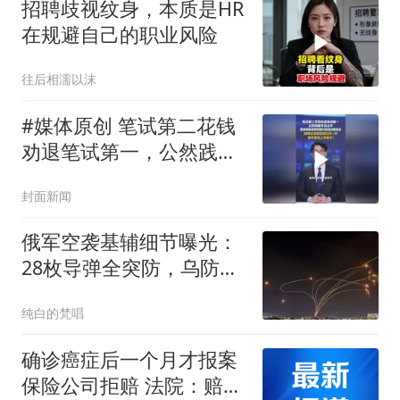
招聘歧视纹身，本质是HR
在规避自己的职业风险
往后相濡以沫
#媒体原创 笔试第二花钱
劝退笔试第一，公然践踏
考试公平，雷州特教老师
封面新闻
招聘已启动问责程序，招
聘全流程管理任何一环，
俄军空袭基辅细节曝光：
都不容有人伸黑手！
28枚导弹全突防，乌防空
已见底？
纯白的梵唱
确诊癌症后一个月才报案
保险公司拒赔 法院：赔