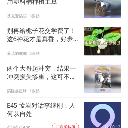
用塑料桶种植土豆
基克爱搞笑
3跟贴
别再给栀子花交学费了！
这6种花才是真香，好养
活，一开家里香喷喷
养花的鹏鹏
3跟贴
两个大哥起冲突，结果一
冲突损失惨重，这可不是
一个西瓜就能解决
搞怪趣星球
1跟贴
E45 孟岩对话李继刚：人
何以自处
00:12
有知有行App
云音乐特供