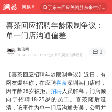
网易号
于东来回应关闭胖东来生活广场店
上半年我国经营主体结构持续优化
喜茶回应招聘年龄限制争议：
白海豚登陆强度略强于巴威
单一门店沟通偏差
《披荆斩棘2026》阵容官宣
杭州机场已取消航班388架次
和讯网
2
浙江省委书记：该停下的坚决停下来
2024-08-16 19:15
·北京
·和讯网官方网易号
中国籍豪华游艇富商之子在泰国被杀
【喜茶回应招聘年龄限制争议】近日，有
美将每月供乌爱国者拦截导弹
网友爆料称，在应聘
喜茶
深圳某门店时，
白海豚北上或致京津冀暴雨
因年龄28岁被拒。
招聘
人员解释，门店倾
上海中心千吨“镇楼神器”摆动明显
向于招聘18-25岁的员工。喜茶随后澄
10余省份将出现强风雨 局地特大暴雨
清，该事件为单一门店沟通失误，公司并