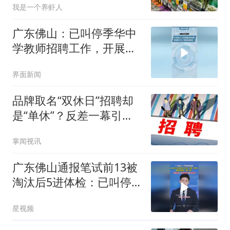
我是一个养虾人
广东佛山：已叫停季华中
学教师招聘工作，开展全
面核查
界面新闻
品牌取名“双休日”招聘却
是“单休”？反差一幕引热
议，店铺回应
掌闻视讯
广东佛山通报笔试前13被
淘汰后5进体检：已叫停
招聘，成立调查组
星视频