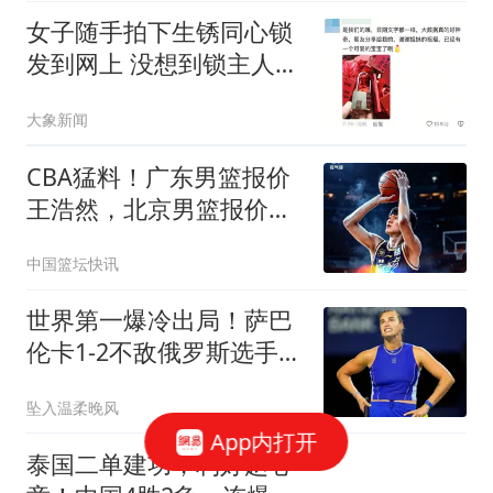
女子随手拍下生锈同心锁
发到网上 没想到锁主人回
复了
大象新闻
CBA猛料！广东男篮报价
王浩然，北京男篮报价朱
俊龙，江苏欲签原帅
中国篮坛快讯
世界第一爆冷出局！萨巴
伦卡1-2不敌俄罗斯选手止
步多伦多
坠入温柔晚风
App内打开
泰国二单建功，利好赵心