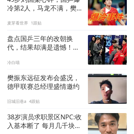
冷第2人，马龙不满，樊
振东不满！
麦芽看世界
1跟贴
盘点国乒三年的改朝换
代，结果却满是遗憾！，
有的累了，有的走了
冷白喵
樊振东远征发布会盛况，
德甲联赛总经理盛情邀约
旧城旧巷a
4跟贴
38岁演员求职景区NPC:收
入基本断了 每月几千块都