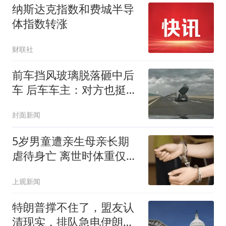
纳斯达克指数和费城半导
体指数转涨
财联社
前车挡风玻璃脱落砸中后
车 后车车主：对方也挺冤
的
封面新闻
5岁男童遭亲生母亲长期
虐待身亡 离世时体重仅
9.7公斤
上观新闻
特朗普撑不住了，盟友认
清现实，排队急电伊朗，