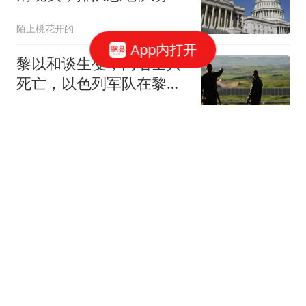
百年变局赢家出现
陌上桃花开的
App内打开
黎以和谈生变，两名士兵
死亡，以色列军队在黎巴
嫩南部展开报复行动
一种观点
哥哥带钱和百条烟"感
谢"塔沟武校教练 得知弟
弟受欺负
红星新闻
U17国足三连胜！逆转勒
沃库森，赵松源替补传
射，半决赛对阵河床
奥拜尔