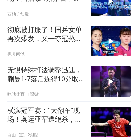
幸同打响第一枪
西柚子动漫
彻底被打服了！国乒女单
再次爆发，又一夺冠热门
惨遭血洗
枫哥闲谈
无惧特殊打法调整迅速，
蒯曼1-7落后连得10分取
胜，横扫巴特拉收获横滨
咪咕体育
1跟贴
赛开门红
横滨冠军赛：“大翻车”现
场！奥运亚军遭绝杀，陈
垣宇下轮遇魔王
白面书誏
2跟贴