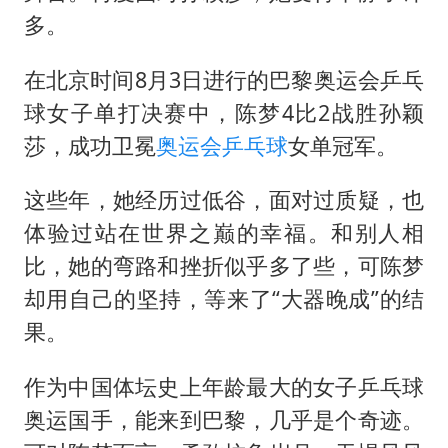
郑国霖回应去景区上班被保安拦下
多。
感觉全东北都在等7号
在北京时间8月3日进行的巴黎奥运会乒乓
东方甄选被判赔偿江小白30万元
球女子单打决赛中，陈梦4比2战胜孙颖
奋进开新局 实干挑大梁
莎，成功卫冕
奥运会乒乓球
女单冠军。
这些年，她经历过低谷，面对过质疑，也
体验过站在世界之巅的幸福。和别人相
比，她的弯路和挫折似乎多了些，可陈梦
却用自己的坚持，等来了“大器晚成”的结
果。
作为中国体坛史上年龄最大的女子乒乓球
奥运国手，能来到巴黎，几乎是个奇迹。