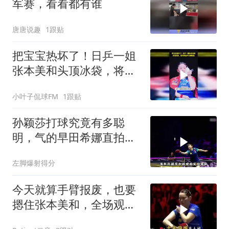
军赛，看看都有谁
唐唐说趣
1跟贴
把宝宝热坏了！日乒一姐
张本美和头顶冰袋，将对
阵国乒女神陈熠
小叶子侃球FM
1跟贴
孙颖莎打球究竟有多聪
明，气的早田希娜直拍大
腿
左脚爆射得分
今天就算手臂报废，也要
摁住张本美和，全场观众
泪奔