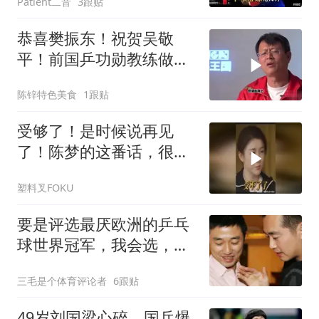
Patient二音
3跟贴
恭喜樊振东！祝贺吴敬
平！前国乒功勋教练做出
重要决定：师徒重逢
陈锌特色美食
1跟贴
受够了！是时候说再见
了！陈梦的这番话，很心
疼她
塑料叉FOKU
要是评选最厌欧洲的乒乓
球世界冠军，我会选，
1975年生于江苏的他
三毛是个体育评论者
6跟贴
49岁刘国梁心碎，国乒爆