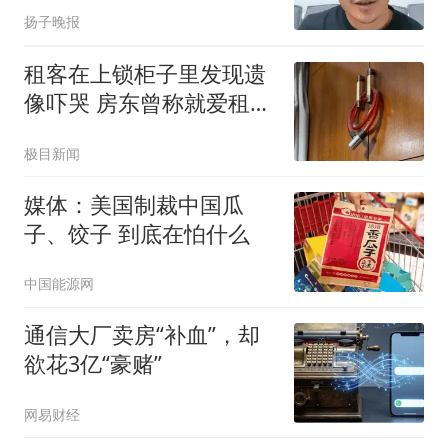
没有
扬子晚报
租客在上锁柜子里发现遗
像吓哭 房东曾称就爱租给
男生
极目新闻
媒体：美国制裁中国瓜
子、饺子 到底在怕什么
中国能源网
通信大厂卖房“补血”，却
欲花3亿“豪赌”
网易财经