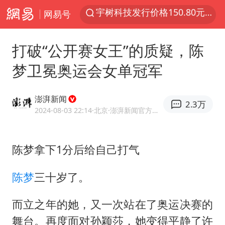
网易号
外交部发言人就广岛核爆81周年等答记者问
吉林一“温度计大楼”读数爆表
打破“公开赛女王”的质疑，陈
贵州轮胎子公司获美国退税8136万
梦卫冕奥运会女单冠军
台风白海豚影响中国已成定局
我国编制完成新版全月地质图
澎湃新闻
2.3万
中国五箭齐发反制美国
2024-08-03 22:14
·北京
·澎湃新闻官方网易号
27岁女子成组织卖淫集团主犯被通缉
陈梦拿下1分后给自己打气
女子利用漏洞0元薅走3000多件家电
多地要求领导干部带头休假
陈梦
三十岁了。
村民谈“梅姨”：叫的其实是“媒姨”
而立之年的她，又一次站在了奥运决赛的
泰国一女公务员妆容引争议 本人回应
舞台。再度面对孙颖莎，她变得平静了许