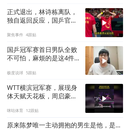
正式退出，林诗栋离队，
独自返回反应，国乒官
宣，原因曝光
聚焦事件
4跟贴
国乒冠军赛首日男队全败
不可怕，麻烦的是这4件
事，还要靠王楚钦
极度说球
5跟贴
WTT横滨冠军赛，展现身
体天赋天花板，周启豪侧
身冲松岛辉空
咪咕体育
12跟贴
原来陈梦唯一主动拥抱的男生是他，是青梅竹马，如今已转行当教练