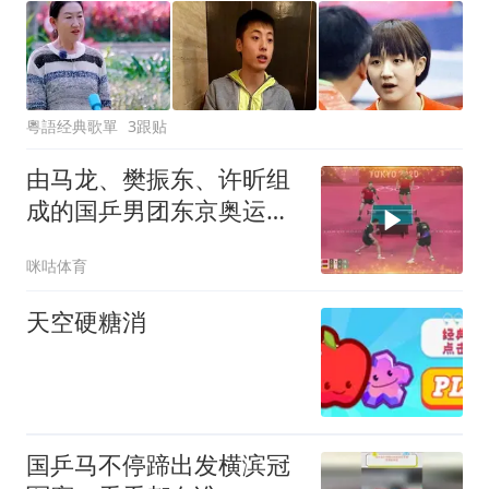
粵語经典歌單
3跟贴
由马龙、樊振东、许昕组
成的国乒男团东京奥运会
夺冠，达成该项目四连冠
咪咕体育
的成就
天空硬糖消
国乒马不停蹄出发横滨冠