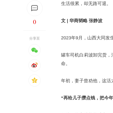
生活很累，却无路可退。
0
文 | 华商韬略 张静波
2023年9月，山西大同
分享至
罐车司机白莉波卸完货，
命。
年初，妻子曾劝他，这活
“再给儿子攒点钱，把今年