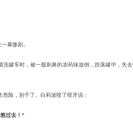
发生一幕惨剧。
清洗罐车时，被一股刺鼻的农药味放倒，跌落罐中，失去
太危险，别干了。白莉波咬了咬牙说：
熬过去！”