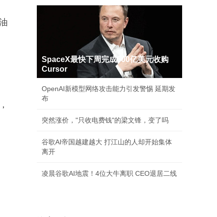
油
SpaceX最快下周完成600亿美元收购
Cursor
OpenAI新模型网络攻击能力引发警惕 延期发
布
，
突然涨价，"只收电费钱"的梁文锋，变了吗
谷歌AI帝国越建越大 打江山的人却开始集体
离开
凌晨谷歌AI地震！4位大牛离职 CEO退居二线