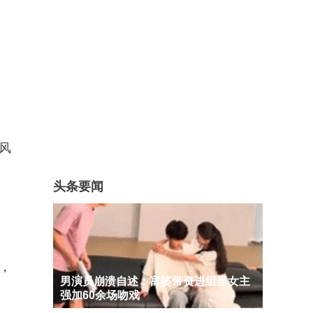
风
头条要闻
，
男演员崩溃自述：富婆带资进组当女主
强加60余场吻戏