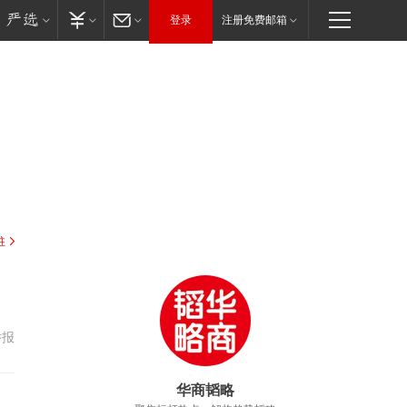
登录
注册免费邮箱
驻
举报
华商韬略