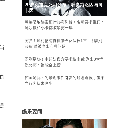
29岁克拉克死因公布：吸食海洛因与可
卡因
曝莱昂纳德案预计协商和解！名嘴要求重罚：
鲍尔默和小卡都该禁赛一年
突发！曝利物浦将租借巴萨队长1年：明夏可
买断 曾被查出心理问题
当
硬刚足协！中超队官方要求换主裁 列出3大争
议比赛：鲁能全上榜
倒
韩国足协：为最近事件引发的疑虑道歉，但不
当行为从未发生
是
娱乐要闻