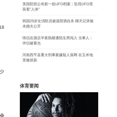
美国防部公布新一批UFO档案：坠毁UFO里
装着"人体"
韩国29岁女消防员被逼陪酒自杀 聊天记录被
未婚夫公开
18
情侣在酒店半夜熟睡遭陌生男闯入 当事人：
伴侣被看光
河南西平县重大刑事案嫌疑人落网 在玉米地
里被抓获
少
体育要闻
行业