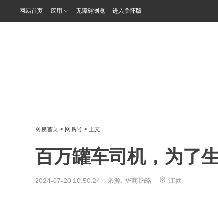
网易首页
应用
无障碍浏览
进入关怀版
网易首页
>
网易号
> 正文
百万罐车司机，为了
2024-07-20 10:50:24 来源:
华商韬略
江西