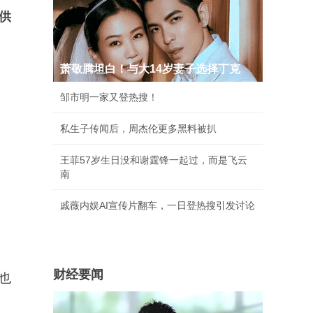
供
萧敬腾坦白！与大14岁妻子选择丁克
邹市明一家又登热搜！
私生子传闻后，周杰伦更多黑料被扒
王菲57岁生日没和谢霆锋一起过，而是飞云
南
戚薇内娱AI宣传片翻车，一日登热搜引发讨论
财经要闻
也