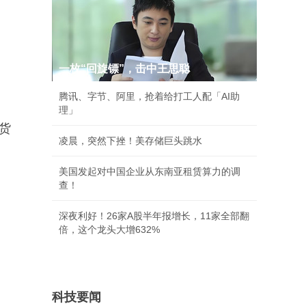
一枚“回旋镖”，击中王思聪
腾讯、字节、阿里，抢着给打工人配「AI助
理」
货
凌晨，突然下挫！美存储巨头跳水
美国发起对中国企业从东南亚租赁算力的调
查！
深夜利好！26家A股半年报增长，11家全部翻
倍，这个龙头大增632%
科技要闻