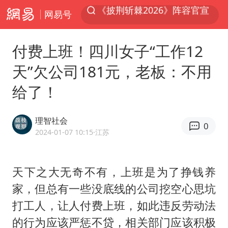
网易号
夏日经济乘热而上 消费市场向新而行
白海豚对华东华北影响会大于巴威
付费上班！四川女子“工作12
于东来回应胖东来近25年老店年底关闭
天”欠公司181元，老板：不用
以拒绝“和平委员会”的加沙和平计划
给了！
浙江省甬江发生2026年第1号洪水
独闯南太行的失联女生最后轨迹已确认
理智社会
0
美将每月供乌爱国者拦截导弹
2024-01-07 10:15
·江苏
全球最大级别运输船通过长江大桥
央视新主播李秋莹母校发文祝贺
天下之大无奇不有，上班是为了挣钱养
家，但总有一些没底线的公司挖空心思坑
上门女婿出轨女邻居多年被判重婚罪
打工人，让人付费上班，如此违反劳动法
国足U17与阿森纳决赛取消 并列冠军
的行为应该严惩不贷，相关部门应该积极