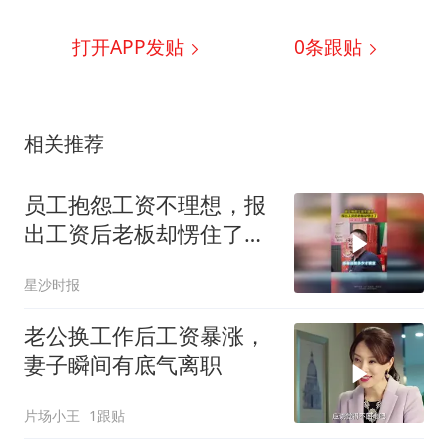
打开APP发贴
0
条跟贴
相关推荐
员工抱怨工资不理想，报
出工资后老板却愣住了，
对此你怎么看
星沙时报
老公换工作后工资暴涨，
妻子瞬间有底气离职
片场小王
1跟贴