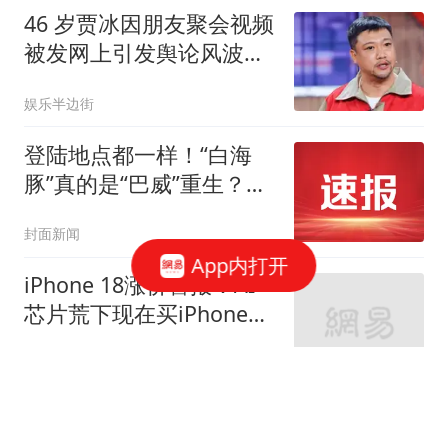
46 岁贾冰因朋友聚会视频
被发网上引发舆论风波，
至今未发声明
娱乐半边街
登陆地点都一样！“白海
豚”真的是“巴威”重生？专
家提醒：此次对华东华北
封面新闻
的影响更大
App内打开
iPhone 18涨价警报：AI
芯片荒下现在买iPhone
17能省多少钱？
碳基打工人
袁家军、陈新武会见农业
农村部部长张柱