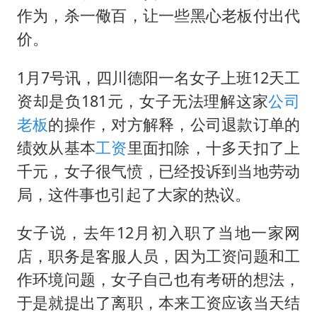
香港刷新1884年以来最高气温纪录
作为，杀一儆百，让一些黑心老板付出代
上海全力守护市民“菜篮子”
价。
暑期研学游升温 在旅途中增长知识
1月7号讯，四川德阳一名女子上班12天工
猫咪过火把节被抹成黑猫
资却是负181元，女子无法理解这家
公司
宝妈给四胞胎取名平安喜乐
老板
的操作，对方解释，公司退款订单的
BLG经理辟谣Bin离队
绩效从基本
工资
里面扣除，十多天扣了上
总书记点赞的非遗苗绣焕发新生机
千元，女子很气愤，已经投诉到当地劳动
局，这件事也引起了大家的热议。
女子说，去年12月初入职了当地一家网
店，职务是客服人员，因为工资问题和工
作环境问题，女子自己也有考研的想法，
于是就提出了离职，本来工资应该当天结