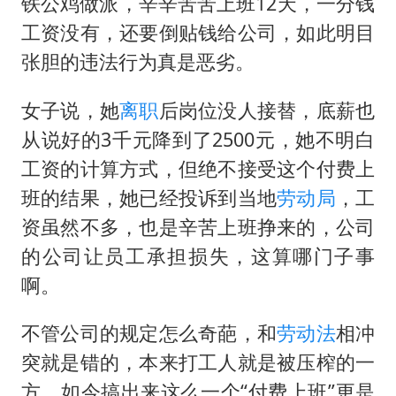
铁公鸡做派，辛辛苦苦上班12天，一分钱
工资没有，还要倒贴钱给公司，如此明目
张胆的违法行为真是恶劣。
女子说，她
离职
后岗位没人接替，底薪也
从说好的3千元降到了2500元，她不明白
工资的计算方式，但绝不接受这个付费上
班的结果，她已经投诉到当地
劳动局
，工
资虽然不多，也是辛苦上班挣来的，公司
的公司让员工承担损失，这算哪门子事
啊。
不管公司的规定怎么奇葩，和
劳动法
相冲
突就是错的，本来打工人就是被压榨的一
方，如今搞出来这么一个“付费上班”更是