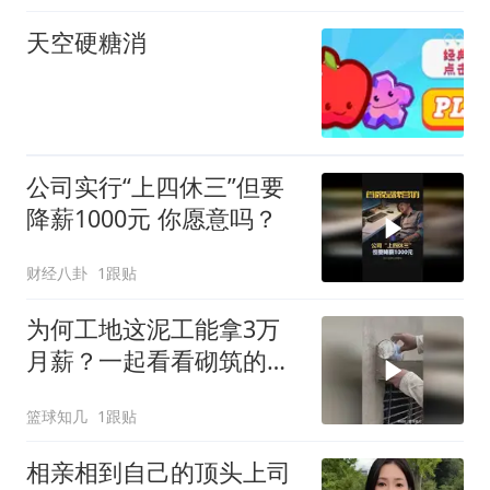
天空硬糖消
公司实行“上四休三”但要
降薪1000元 你愿意吗？
财经八卦
1跟贴
为何工地这泥工能拿3万
月薪？一起看看砌筑的阳
台就明白了！
篮球知几
1跟贴
相亲相到自己的顶头上司