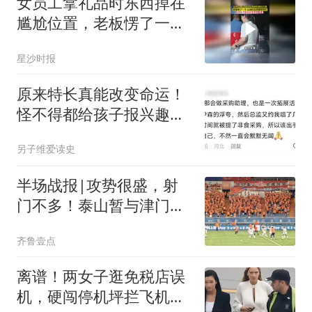
女员工拿礼品时东西掉在
尴尬位置，老板愣了一下
让别的女同事帮帮忙，网
星沙时报
友：避嫌是最高级的尊重
原来特长真能改变命运！
怪不得都给孩子报兴趣班
评论让人大开眼界
另子维爱读史
半场战报|攻势很盛，射
门不多！泰山暂与津门虎
0：0互交白卷
齐鲁壹点
离谱！两女子逛免税店误
机，硬闯停机坪拦飞机：