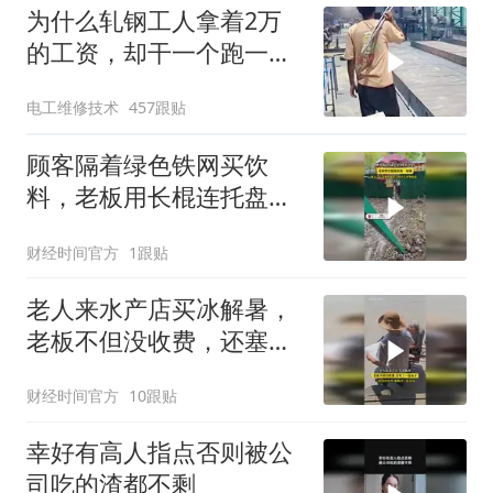
为什么轧钢工人拿着2万
的工资，却干一个跑一
个？是你也不愿意干
电工维修技术
457跟贴
顾客隔着绿色铁网买饮
料，老板用长棍连托盘一
起递
财经时间官方
1跟贴
老人来水产店买冰解暑，
老板不但没收费，还塞了
一包丸子
财经时间官方
10跟贴
幸好有高人指点否则被公
司吃的渣都不剩