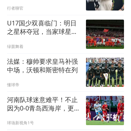
以为飞机会等人
行者聊官
U17国少双喜临门：明日
之星杯夺冠，当家球星闪
耀欧洲半场独造3球
绿茵舞着
法媒：穆帅要求皇马补强
中场，沃顿和斯密特在列
懂球帝
河南队球迷意难平！不止
因为0-0青岛西海岸，更多
在于以下四点！
球场新视角1号