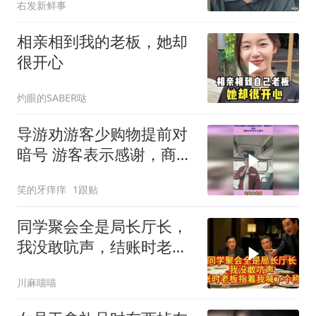
右发新鲜事
相亲相到我的老板，她却
很开心
灼眼的SABER哒
导游劝游客少购物提前对
暗号 游客表示感谢，商家
对此有什么看法
笑的牙痒痒
1跟贴
同学聚会全是局长厅长，
我没敢吭声，结账时老板
指着我喊了个称呼
川麻喵喵