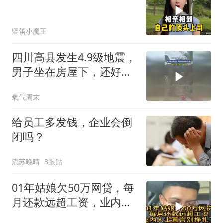
竖笛小魔王
四川高县发生4.9级地震，
男子坐在房屋下，还好跑
得快逃过一劫
氧气周末
给员工多发钱，企业会倒
闭吗？
流苏晚晴
3跟贴
01年姑娘欠50万网贷，每
月还款远超工资，业内人
士直言别挣扎了