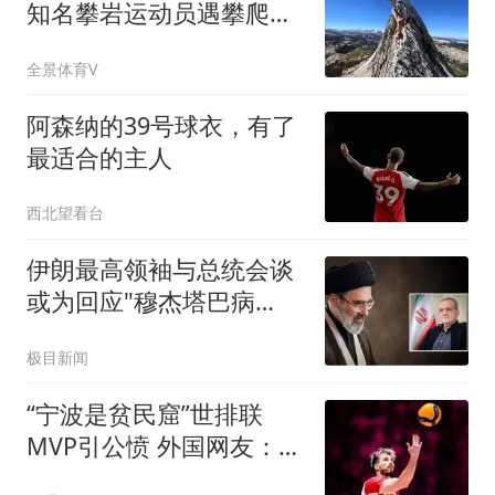
知名攀岩运动员遇攀爬事
故去世，年仅30岁
全景体育V
阿森纳的39号球衣，有了
最适合的主人
西北望看台
伊朗最高领袖与总统会谈
或为回应"穆杰塔巴病
危"报道
极目新闻
“宁波是贫民窟”世排联
MVP引公愤 外国网友：中
国远比波兰富裕