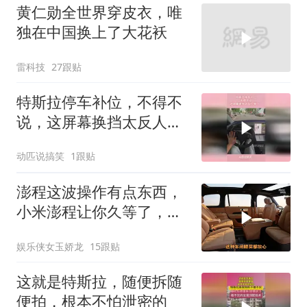
黄仁勋全世界穿皮衣，唯
独在中国换上了大花袄
雷科技
27跟贴
特斯拉停车补位，不得不
说，这屏幕换挡太反人类
了！
动匹说搞笑
1跟贴
澎程这波操作有点东西，
小米澎程让你久等了，小
米汽车
娱乐侠女玉娇龙
15跟贴
这就是特斯拉，随便拆随
便拍，根本不怕泄密的