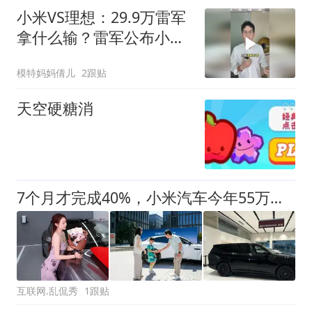
小米VS理想：29.9万雷军
拿什么输？雷军公布小米
澎程预售价
模特妈妈倩儿
2跟贴
天空硬糖消
7个月才完成40%，小米汽车今年55万辆目标，铁定完不成了
互联网.乱侃秀
1跟贴