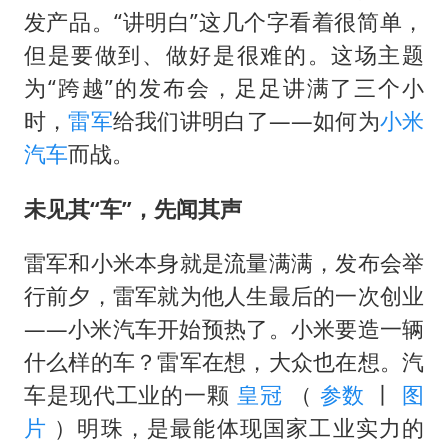
律师谈贾冰私人饭局被偷拍
发产品。“讲明白”这几个字看着很简单，
男子结婚8年3个女儿都不是亲生
但是要做到、做好是很难的。这场主题
面对面丨蔡磊：与渐冻症抗争 纵使不敌 也不屈服
为“跨越”的发布会，足足讲满了三个小
5万小车卖不动 微型代步车集体遇冷
时，
雷军
给我们讲明白了——如何为
小米
汽车
而战。
手机真会“偷听”我们说话吗
梅婷12岁女儿百花奖发言
未见其“车”，先闻其声
加沙约14万栋建筑被完全摧毁
雷军和小米本身就是流量满满，发布会举
从科技创新看开局起步的时与势
行前夕，雷军就为他人生最后的一次创业
——小米汽车开始预热了。小米要造一辆
什么样的车？雷军在想，大众也在想。汽
车是现代工业的一颗
皇冠
（
参数
丨
图
片
）明珠，是最能体现国家工业实力的