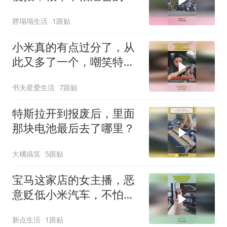
胖塌塌生活
1跟贴
小米真的有点过分了，从
此又多了一个，嘲笑特斯
拉的理由
书夫星爱生活
7跟贴
特斯拉开到报废后，里面
那块电池最后去了哪里？
大橘搞笑
5跟贴
宝马这家店的女主播，恶
意贬低小米汽车，不怕律
师函吗
新点生活
1跟贴