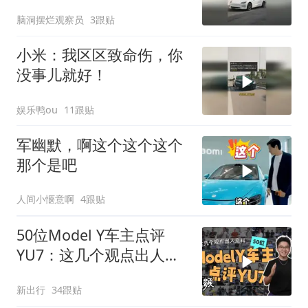
脑洞摆烂观察员
3跟贴
小米：我区区致命伤，你
没事儿就好！
娱乐鸭ou
11跟贴
军幽默，啊这个这个这个
那个是吧
人间小惬意啊
4跟贴
50位Model Y车主点评
YU7：这几个观点出人意
料
新出行
34跟贴