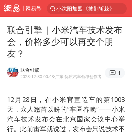
网易号
小沈阳加盟《披荆斩棘》
台风“白海豚”登陆 各地各部门全力应对
联合引擎 | 小米汽车技术发布
白海豚雨量超越利奇马、巴威
会，价格多少可以再交个朋
人形机器人第一股
友？
多地银行上调存款利率
上海地铁4条线路全线停运
联合引擎
1
白海豚路径图
2023-12-30 00:43
·广东
·优质汽车领域创作者
宇树申购 中一签有望赚20万元
NBA传奇教练老尼尔森去世
12月28日，在小米官宣造车的第1003
天，众人翘首以盼的“车圈春晚”——小米
武汉3名城管协管员殴打摊主被刑拘
汽车技术发布会在北京国家会议中心举
4.2平卫生间补漏注胶花1.55万
行。此前雷军就说过，发布会只说技术不