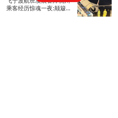
飞宁波航班凌晨备降杭州
乘客经历惊魂一夜:颠簸1
小时
都市快报橙柿互动
陈幸同赛后眼眶发红，不
是输给了张本美和
海阔山遥YAO
军事 | 美军想要动用核武
器？
新民周刊
Coco亲口爆料，狄波拉在
四哥咽气前安排见了最该