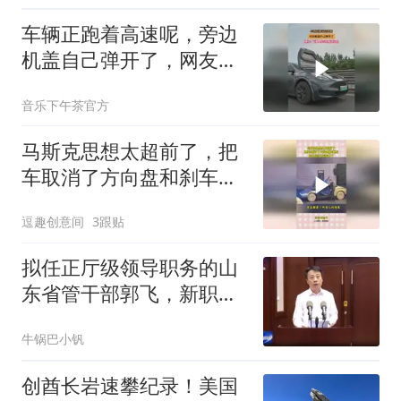
车辆正跑着高速呢，旁边
机盖自己弹开了，网友：
飞驰人生3致敬过这段
音乐下午茶官方
马斯克思想太超前了，把
车取消了方向盘和刹车，
国内造车友商懵了
逗趣创意间
3跟贴
拟任正厅级领导职务的山
东省管干部郭飞，新职明
确！济南市管正职胡金
牛锅巴小钒
良，正式履新！
创酋长岩速攀纪录！美国