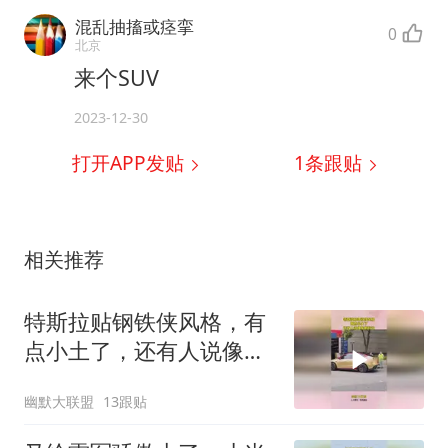
混乱抽搐或痉挛
0
北京
来个SUV
2023-12-30
打开APP发贴
1
条跟贴
相关推荐
特斯拉贴钢铁侠风格，有
点小土了，还有人说像东
鹏特饮
幽默大联盟
13跟贴