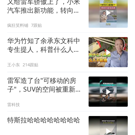
又给雷军骄傲上了，小米
汽车推出新功能，转向灯
可以自动关闭！
疯狂笑料铺
7跟贴
华为竹知了余承东文科中
专生提人，科普什么人能
提什么人不能提
王小东
214跟贴
雷军造了台"可移动的房
子"，SUV的空间被重新定
义了
雷科技
特斯拉哈哈哈哈哈哈哈哈