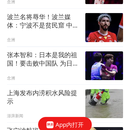
念洲
波兰名将辱华！波兰媒
体：宁波不是贫民窟 中国
人不可能原谅他
念洲
张本智和：日本是我的祖
国！要击败中国队 为日本
夺得亚运会金牌
念洲
上海发布内涝积水风险提
示
澎湃新闻
App内打开