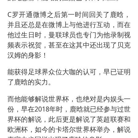
C罗开通微博之后第一时间回关了鹿晗，
并且还总是在微博上与他进行互动，而在
他过生日时，曼联球员也专门为他录制视
频表示祝贺，甚至在这其中还出现了贝克
汉姆的身影！
能获得足球界众位大咖的认可，早已证明
了鹿晗的实力。
而他能够解说世界杯，也绝对是内娱头一
份，早在2018年时，鹿晗就已经参与过世
界杯的解说，此后更是解说了英超联赛和
欧洲杯，如今的卡塔尔世界杯举办，解说