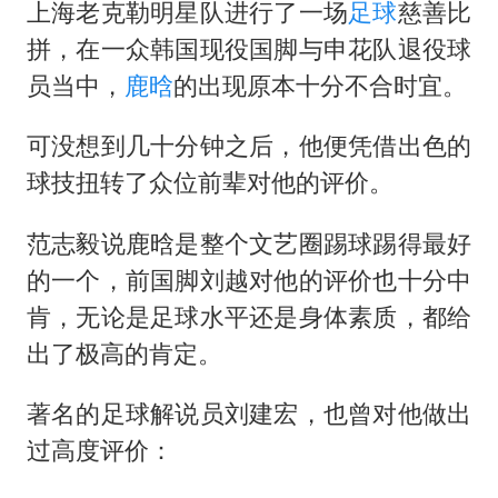
4.2平卫生间补漏注胶花1.55万
上海老克勒明星队进行了一场
足球
慈善比
周星驰妈妈现身香港首映礼
拼，在一众韩国现役国脚与申花队退役球
员当中，
鹿晗
的出现原本十分不合时宜。
上海地铁4条线路全线停运
湖北启动重大气象灾害三级应急响应
可没想到几十分钟之后，他便凭借出色的
费大厨口号更改 不再宣传小炒肉大王
球技扭转了众位前辈对他的评价。
56岁刘奕君跟13岁女儿合跳
范志毅说鹿晗是整个文艺圈踢球踢得最好
从科技创新看开局起步的时与势
的一个，前国脚刘越对他的评价也十分中
肯，无论是足球水平还是身体素质，都给
出了极高的肯定。
著名的足球解说员刘建宏，也曾对他做出
过高度评价：