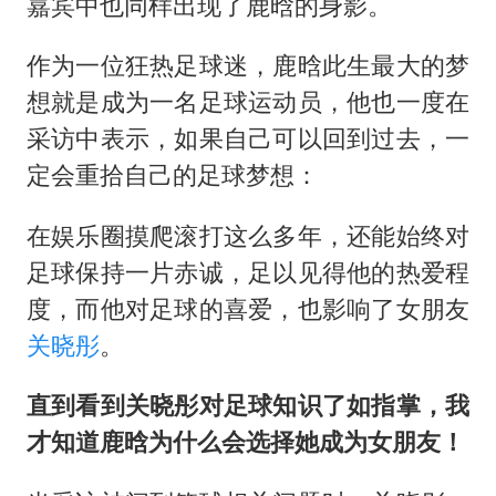
嘉宾中也同样出现了鹿晗的身影。
作为一位狂热足球迷，鹿晗此生最大的梦
想就是成为一名足球运动员，他也一度在
采访中表示，如果自己可以回到过去，一
定会重拾自己的足球梦想：
在娱乐圈摸爬滚打这么多年，还能始终对
足球保持一片赤诚，足以见得他的热爱程
度，而他对足球的喜爱，也影响了女朋友
关晓彤
。
直到看到关晓彤对足球知识了如指掌，我
才知道鹿晗为什么会选择她成为女朋友！