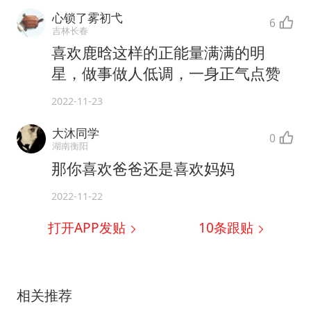
心锁了雾初弋
6
吉林长春
喜欢鹿晗这样的正能量满满的明
星，做事做人低调，一身正气点赞
2022-11-23
大沐同学
0
湖南衡阳
那你喜欢爸爸还是喜欢妈妈
2022-11-22
打开APP发贴
10
条跟贴
相关推荐