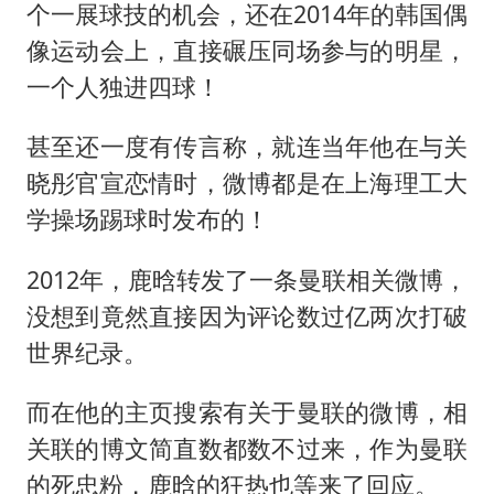
个一展球技的机会，还在2014年的韩国偶
像运动会上，直接碾压同场参与的明星，
一个人独进四球！
甚至还一度有传言称，就连当年他在与关
晓彤官宣恋情时，微博都是在上海理工大
学操场踢球时发布的！
2012年，鹿晗转发了一条曼联相关微博，
没想到竟然直接因为评论数过亿两次打破
世界纪录。
而在他的主页搜索有关于曼联的微博，相
关联的博文简直数都数不过来，作为曼联
的死忠粉，鹿晗的狂热也等来了回应。