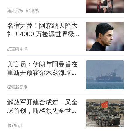
包，向中国粉丝问好
潇湘晨报
61跟贴
名宿力荐！阿森纳天降大
礼！4000 万捡漏世界级巨
星
奶盖熊本熊
美官员：伊朗与阿曼旨在
重新开放霍尔木兹海峡的
谈判已取得进展
探索新高度
解放军开建合成连，又全
球首创，断档领先全世
界，用实力降维打击
麓谷隐士