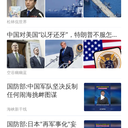
松林侃世界
中国对美国“以牙还牙”，特朗普不服怎么办？中方后面有的是手段
空谷幽幽蓝
国防部:中国军队坚决反制
任何闹海挑衅图谋
海峡新干线
国防部:日本"再军事化"妄