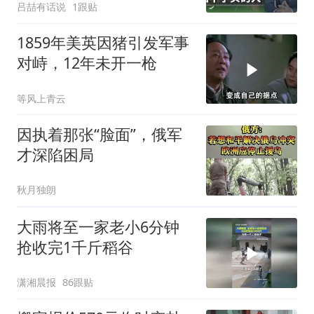
吕喆有话说
1跟贴
1859年美英因猪引发军事
对峙，12年未开一枪
等风上青云
因执着那张“脸面”，俄军
才深陷困局
秋月独朗
大雨将至一家老小6分钟
抢收完1千斤稻谷
潇湘晨报
86跟贴