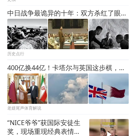
中日战争最诡异的十年：双方杀红了眼，为何却默契地绝不宣战？
历史点行
400亿换44亿！卡塔尔与英国这步棋，藏着海湾新棋局
老嫅尾声体育解说
“NICE爷爷”获国际安徒生
奖，现场重现经典表情