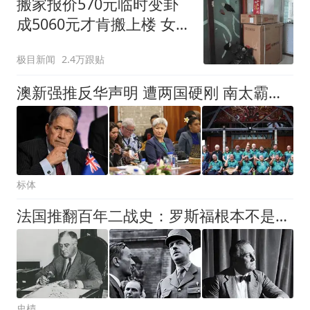
搬家报价570元临时变卦
成5060元才肯搬上楼 女子
傻眼
极目新闻
2.4万跟贴
澳新强推反华声明 遭两国硬刚 南太霸权时代彻底落幕
标体
法国推翻百年二战史：罗斯福根本不是解放者，和希特勒是一路人？
史樍