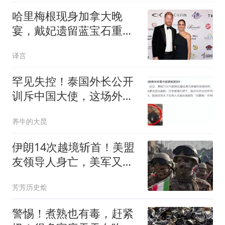
哈里梅根现身加拿大晚
宴，戴妃遗留蓝宝石重
现，为昔日贵人撑场助阵
译言
罕见失控！泰国外长公开
训斥中国大使，这场外交
风波到底谁的错？
养牛的大昆
伊朗14次越境斩首！美盟
友领导人身亡，美军又抛
下盟友跑路？
芳芳历史烩
警惕！煮熟也有毒，赶紧