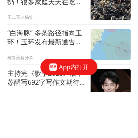
扔！很多家庭天天在吃，
别再傻傻的舍不得
王二哥老搞笑
“白海豚” 多条路径指向玉
环！玉环发布最新通告：
启动Ⅰ级响应“五停”管控措
椰青美食分享
施
App内打开
主持完《歌手2026》后，
苏醒写692字写作文期待
主持《歌手2027》
晓今娱
1-0！惊险3分，中超老牌
劲旅换帅如换刀，垫底队
又输了：压力巨大