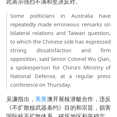
此表示强烈不满和坚决反对。
Some politicians in Australia have
repeatedly made erroneous remarks on
bilateral relations and Taiwan question,
to which the Chinese side has expressed
strong dissatisfaction and firm
opposition, said Senior Colonel Wu Qian,
a spokesperson for China's Ministry of
National Defense, at a regular press
conference on Thursday.
吴谦指出，
美英
澳开展核潜艇合作，违反
《不扩散核武器条约》目的和宗旨，损害
国际核不扩散体系，破坏地区和平稳定，