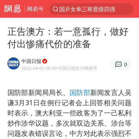
网易号
国乒女单三将晋级四强
光影经济撬动暑期消费新蓝海
正告澳方：若一意孤行，做好
三警齐发！多地10级以上雷暴大风
付出惨痛代价的准备
马克·艾伦退出斯诺克中国公开赛
日本发布排名：“中国第一，美日德韩英法居后”
中国日报
0
央视新主播李秋莹孙亚鹏亮相
2022-04-02 06:30
·中国日报官方网易号
情侣平潭拍日出坠崖1死1伤
国防部新闻局局长、
国防部
新闻发言人吴
大V：马科斯把路走绝了
谦3月31日在例行记者会上回答相关问题
白海豚将正面袭击贯穿浙江
时表示，澳大利亚一些政客为了一己私利
购飞机票7分钟后退票被扣2022元
炒作涉华议题，多次就双边关系、涉台等
杭州全市有序停课
问题发表错误言论，中方对此表示强烈不