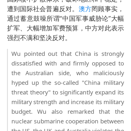
遭到国际社会普遍反对。
澳方
罔顾事实，
通过蓄意鼓噪所谓“中国军事威胁论”大幅
扩军、大幅增加军费预算，中方对此表示
强烈不满和坚决反对。
Wu pointed out that China is strongly
dissatisfied with and firmly opposed to
the Australian side, who maliciously
hyped up the so-called "China military
threat theory" to significantly expand its
military strength and increase its military
budget. Wu also remarked that the
nuclear submarine cooperation between
the US, the UK and Australia violates the