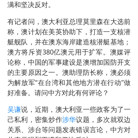
陈思诚零点晒照为佟丽娅庆生
满和坚决反对。
夏日经济乘“热”而上 消费市场向“新”而行
有记者问，澳大利亚总理莫里森在大选前
36岁男演员成景区NPC后人气爆棚
称，澳计划在美英协助下，打造一支核潜
身体出现这几个信号可能是肝在求救
艇舰队，并在澳东海岸建造核潜艇基地；
宇树王兴兴被问了360多个问题
澳方将斥资380亿澳元用于扩军。澳媒评
几元成本的AI广告导致千万市值蒸发
论称，中国的军事建设是澳增加国防开支
台当局重金为“台独”织“皇帝新衣”
的主要原因之一。澳助理防长称，澳必须
为解放军“在台湾和其他地方潜在行动”做
乐享全民健身 共筑健康中国
好准备。请问中方对此有何评论？
吴谦
说，近期，澳大利亚一些政客为了一
己私利，密集炒作
涉华
议题，多次就双边
关系、涉台等问题发表错误言论，中方对