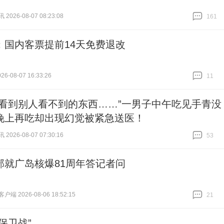
026-08-07 08:23:08
161
跟贴
161
：国内客票提前14天免费退改
6-08-07 16:33:26
11
跟贴
11
能看到别人看不到的东西……”一男子中午吃见手青没
晚上再吃却出现幻觉被紧急送医！
026-08-07 07:30:16
53
跟贴
53
部就广岛核爆81周年答记者问
端 2026-08-06 18:52:15
21
跟贴
21
保卫战”