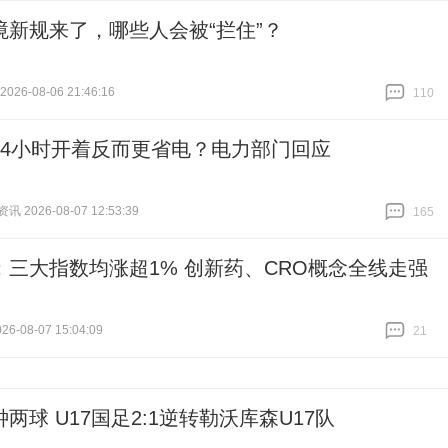
境新规来了，哪些人会被“拦住”？
26-08-06 21:46:16
110
跟贴
110
24小时开着反而更省电？电力部门回应
 2026-08-07 12:53:39
165
跟贴
165
：三大指数均涨超1% 创新药、CRO概念全线走强
6-08-07 15:04:09
21
跟贴
21
两球 U17国足2:1逆转勒沃库森U17队