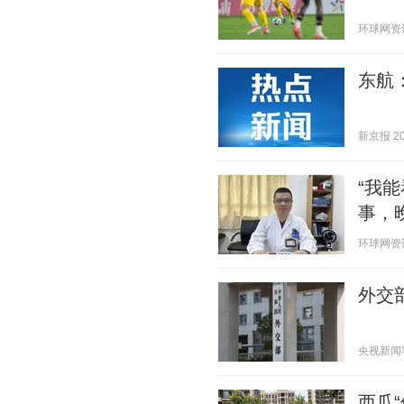
环球网资讯 2
东航
新京报 202
“我
事，
环球网资讯 2
外交
央视新闻客户
西瓜“