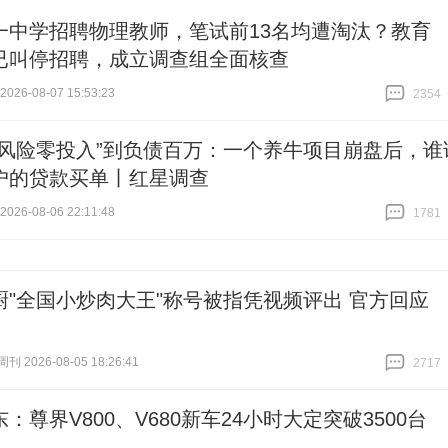
一中学招聘物理教师，笔试前13名均遭淘汰？教育
已叫停招聘，成立调查组全面核查
26-08-07 15:53:23
2354
跟贴
2354
零风险零投入”到负债百万：一个养牛项目崩盘后，谁
户的贷款买单丨红星调查
26-08-06 22:11:48
1781
跟贴
1781
厨"全国小炒肉大王"称号被指凭视频评出 官方回应
 2026-08-05 18:26:41
2717
跟贴
2717
：尊界V800、V680新车24小时大定突破3500台