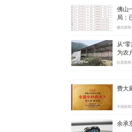
佛山
局：
极目新闻 20
从“
为农
红星新闻 20
费大
中国新闻周刊
余承东