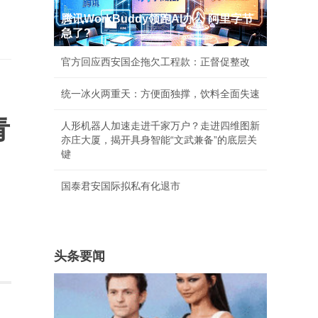
腾讯WorkBuddy领跑AI办公 阿里字节
急了?
官方回应西安国企拖欠工程款：正督促整改
统一冰火两重天：方便面独撑，饮料全面失速
青
人形机器人加速走进千家万户？走进四维图新
亦庄大厦，揭开具身智能“文武兼备”的底层关
键
国泰君安国际拟私有化退市
头条要闻