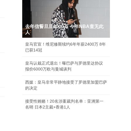
去年信誓旦旦3000万 今年NBA查无此
人
皇马官宣！维尼修斯续约6年年薪2400万 8年
已获14冠
皇马认栽正式退出！曝巴萨与罗德里达协议
报价6000万欧与曼城谈判
西媒：皇马非常平静地接受了罗德里加盟巴萨
的决定
接受性贿赂！20名涉案裁判名单：亚洲第一
名哨 日本2主裁+香港1人