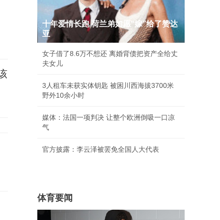
十年爱情长跑 荷兰弟如愿“嫁”给了赞达
亚
女子借了8.6万不想还 离婚背债把资产全给丈
夫女儿
该
3人租车未获实体钥匙 被困川西海拔3700米
野外10余小时
媒体：法国一项判决 让整个欧洲倒吸一口凉
气
官方披露：李云泽被罢免全国人大代表
体育要闻