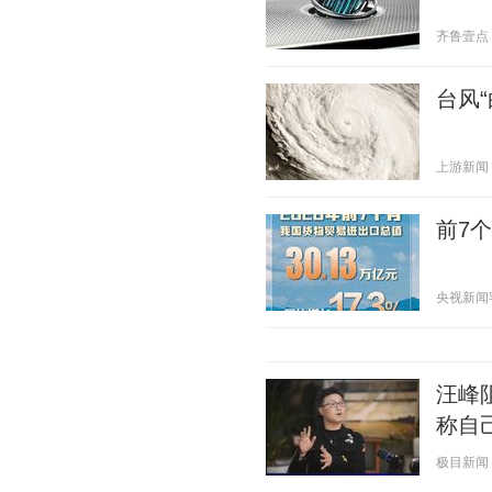
齐鲁壹点 20
台风
上游新闻 20
前7
央视新闻客户
汪峰
称自
极目新闻 20