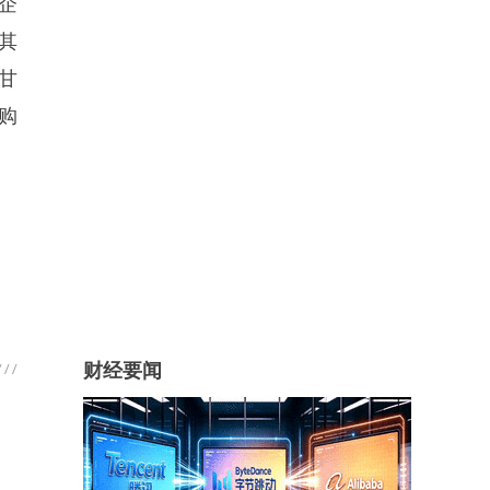
企
其
甘
购
财经要闻