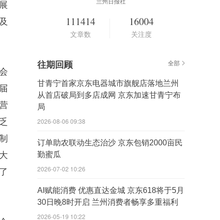
兰州日报社
展
111414
16004
及
文章数
关注度
往期回顾
全部
会
甘青宁首家京东电器城市旗舰店落地兰州
届
从首店破局到多店成网 京东加速甘青宁布
营
局
乏
2026-08-06 09:38
制
订单助农联动生态治沙 京东包销2000亩民
大
勤蜜瓜
2026-07-02 10:26
了
AI赋能消费 优惠直达金城 京东618将于5月
30日晚8时开启 兰州消费者畅享多重福利
2026-05-19 10:22