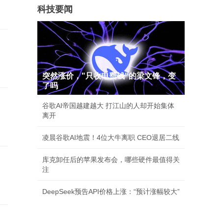
科技要闻
突然涨价，"只收电费钱"的梁文锋，变
了吗
谷歌AI帝国越建越大 打江山的人却开始集体
离开
凌晨谷歌AI地震！4位大牛离职 CEO退居二线
库克卸任后的苹果发布会，哪些硬件最值得关
注
DeepSeek预告API价格上涨：“预计涨幅较大”