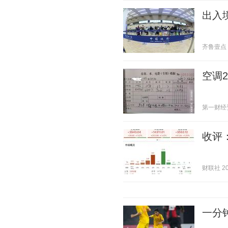
出入
齐鲁壹点 20
空调
第一财经资讯
收评
财联社 202
一分钟