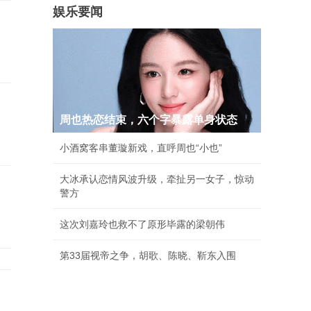
娱乐要闻
周也热恋结束，六个字暴露单身状态
小酒窝客串董璇新戏，直呼周也“小也”
大冰承认恋情风波升级，牵扯另一女子，惊动
警方
这次刘嘉玲也救不了原形毕露的梁朝伟
第33届视帝之争，胡歌、陈晓、靳东入围