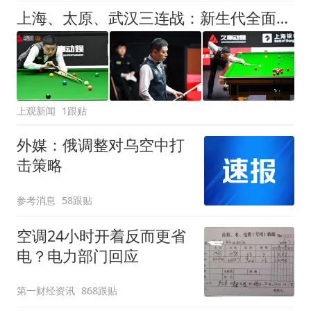
上海、太原、武汉三连战：新生代全面崛起，丁俊晖的世锦赛之梦仍未止步
上观新闻
1跟贴
外媒：俄调整对乌空中打
击策略
参考消息
58跟贴
空调24小时开着反而更省
电？电力部门回应
第一财经资讯
868跟贴