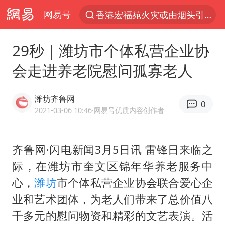
网易号
香港宏福苑火灾或由烟头引起
“China Cool”火了，老外爱上中国避暑游
29秒｜潍坊市个体私营企业协
台风白海豚闭眼了
会走进养老院慰问孤寡老人
浙江海事局启动Ⅰ级防台应急响应
泰国初中生饮弹自尽前开了26枪
潍坊齐鲁网
0
云南一地村民过火把节意外灼伤16人
2021-03-06 10:46
·网易号优质内容创作者
预计“白海豚”明晚将在浙江舟山到福建福鼎一带沿海登陆
齐鲁网·闪电新闻3月5日讯 雷锋日来临之
用AI造出新病毒意味着什么
际，在潍坊市奎文区锦年华养老服务中
美股创4月份以来最大单周涨幅
心，
潍坊
市个体私营企业协会联合爱心企
王虹邓煜的同学获统计学界诺贝尔奖
业和艺术团体，为老人们带来了总价值八
台州《告全体市民书》：非必要不外出
千多元的慰问物资和精彩的文艺表演。活