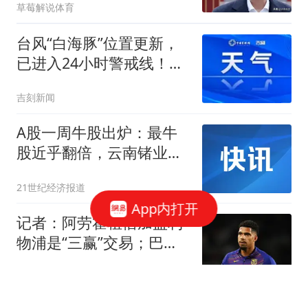
草莓解说体育
台风“白海豚”位置更新，
已进入24小时警戒线！正
在影响江苏，并将持续到
吉刻新闻
13日，带来暴雨、大风和
降温
A股一周牛股出炉：最牛
股近乎翻倍，云南锗业等
涨超45%
21世纪经济报道
App内打开
记者：阿劳霍租借加盟利
物浦是“三赢”交易；巴萨
防线有多种选项
懂球帝