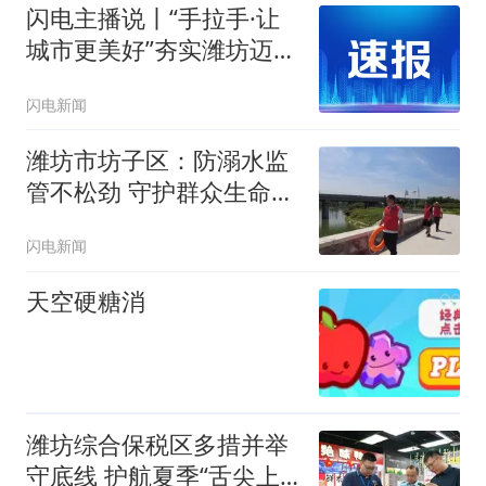
闪电主播说丨“手拉手·让
城市更美好”夯实潍坊迈向
万亿之城民生底气
闪电新闻
潍坊市坊子区：防溺水监
管不松劲 守护群众生命安
全
闪电新闻
天空硬糖消
潍坊综合保税区多措并举
守底线 护航夏季“舌尖上