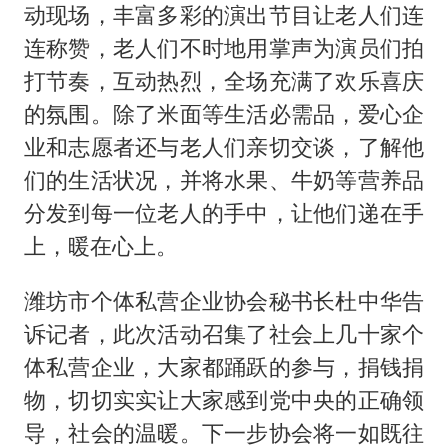
泰国校园枪击事件已致8死30余伤
动现场，丰富多彩的演出节目让老人们连
光伏八巨头签署“不低于成本价”倡议
连称赞，老人们不时地用掌声为演员们拍
胡彦斌获《歌手2026》歌王
打节奏，互动热烈，全场充满了欢乐喜庆
的氛围。除了米面等生活必需品，爱心企
宇树王兴兴被问了360多个问题
业和志愿者还与老人们亲切交谈，了解他
79岁老人被城管撞倒后离世案一审开庭
们的生活状况，并将水果、牛奶等营养品
2名小孩玩手机低头幅度近乎折叠
分发到每一位老人的手中，让他们递在手
四川宜宾地震网友称睡觉被摇醒
上，暖在心上。
夯实基础开新局
潍坊市个体私营企业协会秘书长杜中华告
诉记者，此次活动召集了社会上几十家个
体私营企业，大家都踊跃的参与，捐钱捐
物，切切实实让大家感到党中央的正确领
导，社会的温暖。下一步协会将一如既往