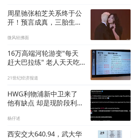
周星驰张柏芝关系终于公
开！预言成真，三胎生父
谣言终于真相大白
微风轻拂面
16万高端河轮游变"每天
赶大巴拉练" 老人天天吃
保心丸
21世纪经济报道
HWG利物浦新中卫来了
他有缺点 却是现阶段利物
浦最佳选择
杨仔述
西安交大640.94，武大华