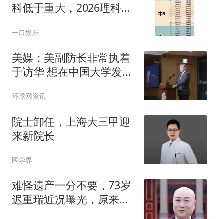
科低于重大，2026理科投
档均值榜单把多少人看懵
一口娱乐
了
美媒：美副防长非常执着
于访华 想在中国大学发表
演讲
环球网资讯
院士卸任，上海大三甲迎
来新院长
医学界
难怪遗产一分不要，73岁
迟重瑞近况曝光，原来他
已过上另一种人生