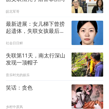
皖北军哥
最新进展：女儿梯下曾捞
起遗体，失联女孩最后信
号为何指向居民区
社会日日鲜
失联第11天，南太行深山
发现一顶帽子
音乐时光的娱乐
笑话：贪色
乡村中原风