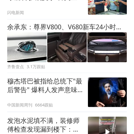
的安全”
闪电新闻
余承东：尊界V800、V680新车24小时大定突破3500台
齐鲁壹点
3.1万跟贴
穆杰塔巴被指给总统下"最
后警告" 爆料人发声意味
深长
中国新闻周刊
6664跟贴
发泡水泥填不满，装修师
傅检查发现漏到楼下：出