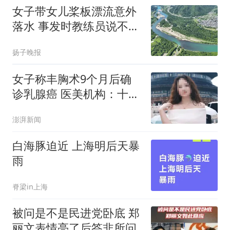
女子带女儿桨板漂流意外
落水 事发时教练员说不敢
捞人
扬子晚报
女子称丰胸术9个月后确
诊乳腺癌 医美机构：十分
冤枉
澎湃新闻
白海豚迫近 上海明后天暴
雨
脊梁in上海
被问是不是民进党卧底 郑
丽文表情亮了后答非所问