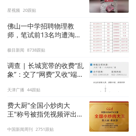
风口未延伸到外墙
星视频
20跟贴
佛山一中学招聘物理教
师，笔试前13名均遭淘
汰？教育局：已叫停招
极目新闻
8738跟贴
聘，成立调查组全面核查
调查 | 长城宽带的收费“乱
象”：交了“网费”又收“端口
费”，退费没着落，使用期
天津广播
44跟贴
可延长到2037年
费大厨"全国小炒肉大
王"称号被指凭视频评出
官方回应
中国新闻周刊
2751跟贴