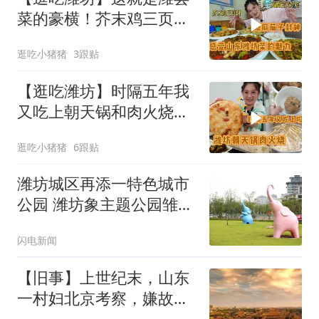
菜的豪横！芥末鸡三页
饼，蘸着鱼汤太香了
逛吃小猪猪
3跟贴
【逛吃潍坊】时隔五年我
又吃上朝天锅和肉火烧
啦！就着肉汤嘎嘎香
逛吃小猪猪
6跟贴
潍坊城区再添一特色城市
公园 潍坊象主题公园雏形
初现
闪电新闻
【旧事】上世纪末，山东
一村妇北京考察，嫌故宫
太矮、要拆了重建