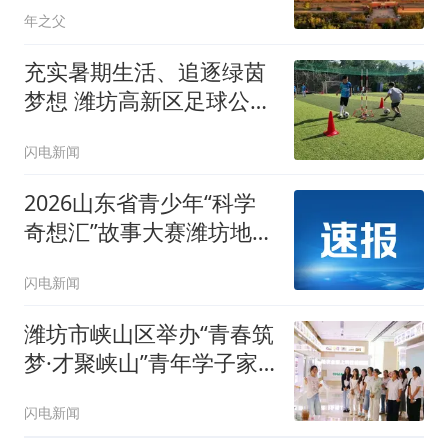
年之父
充实暑期生活、追逐绿茵
梦想 潍坊高新区足球公益
训练营火热开练
闪电新闻
2026山东省青少年“科学
奇想汇”故事大赛潍坊地区
选拔赛市级决赛举办
闪电新闻
潍坊市峡山区举办“青春筑
梦·才聚峡山”青年学子家
乡行活动
闪电新闻