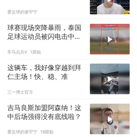
住巴萨就是失败
爱足球的谢宇宁
球赛现场突降暴雨，泰国
足球运动员被闪电击中身
亡
车马点兵V
1跟贴
这辆车，我好像穿越到拜
仁主场！快、稳、准
三一博士官方
吉马良斯加盟阿森纳！这
中后场强得没有底线啦？
爱足球的谢宇宁
18跟贴