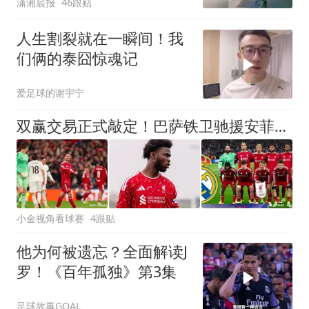
潇湘晨报
46跟贴
人生割裂就在一瞬间！我
们俩的泰囧惊魂记
爱足球的谢宇宁
双赢交易正式敲定！巴萨铁卫驰援安菲尔德，利物浦补齐后防终极短板
小金视角看球赛
4跟贴
他为何被遗忘？全面解读J
罗！《百年孤独》第3集
足球故事GOAL