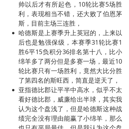
帅以后才有所起色，10轮比赛5场胜
利，表现相当不错，还大败了伯恩茅
斯，目前主场三连胜，
哈德斯是上赛季升上英冠的，上来以
后也是勉强保级，本赛季31轮比赛1
胜6平15负积分36排名第十八，比小
绵羊多了两分但是多赛一场，最近10
轮比赛只有一场胜利，竟然大比分胜
了第四名的斯旺西，简直是逆天了，
亚指德比郡让平半中高水，似乎不太
看好德比郡，威廉给出半球，其实我
认为这个盘浅了，但是哈德斯这种战
绩完全没有理由能赢了小绵羊，那么
也只有平局最佳，但是我认为这个盘