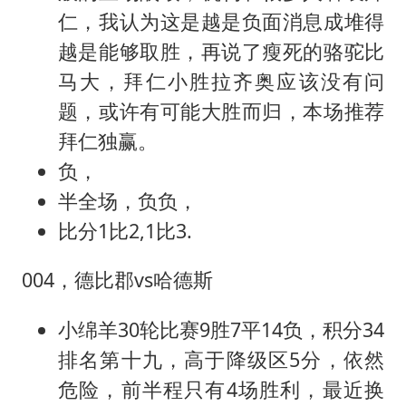
仁，我认为这是越是负面消息成堆得
越是能够取胜，再说了瘦死的骆驼比
马大，拜仁小胜拉齐奥应该没有问
题，或许有可能大胜而归，本场推荐
拜仁独赢。
负，
半全场，负负，
比分1比2,1比3.
004，德比郡vs哈德斯
小绵羊30轮比赛9胜7平14负，积分34
排名第十九，高于降级区5分，依然
危险，前半程只有4场胜利，最近换