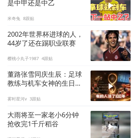
是中甲还是中乙
米奇兔
8跟贴
2002年世界杯进球的人，
44岁了还在踢职业联赛
樱桃小丸子1987
4跟贴
董路张雪同庆生辰：足球
教练与机车女神的生日奇
遇
雾时星河v
3跟贴
大雨将至一家老小6分钟
抢收完1千斤稻谷