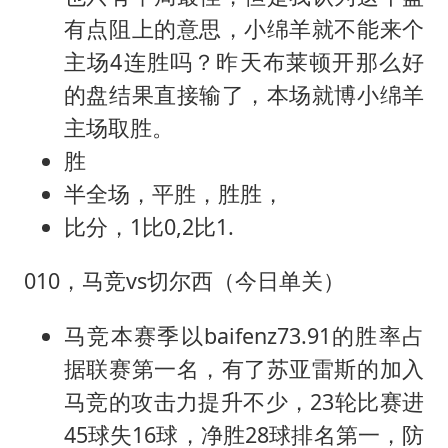
有点阻上的意思，小绵羊就不能来个
主场4连胜吗？昨天布莱顿开那么好
的盘结果直接输了，本场就博小绵羊
主场取胜。
胜
半全场，平胜，胜胜，
比分，1比0,2比1.
010，马竞vs切尔西（今日单关）
马竞本赛季以baifenz73.91的胜率占
据联赛第一名，有了苏亚雷斯的加入
马竞的攻击力提升不少，23轮比赛进
45球失16球，净胜28球排名第一，防