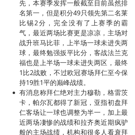
先，本赛季发挥一般截至目前虽然排
名第一，但是积分49只领先第二名莱
比锡2分，完全没有了上赛季的霸
气，最近两场比赛更是凉凉，主场对
战升班马比菲，上半场一球未进失两
球，最终勉强扳平比分，客战法兰克
福也是上半场一球未进失两区，最终
1比2战败，不过欧冠赛场拜仁至今保
持19胜1平的巅峰战绩。
有消息称拜仁绝对主力穆勒，格雷茨
卡，帕尔瓦都得了新冠，亚指初盘拜
仁客场让一球也调整为半一，加上最
近两场凄惨的战绩和拉齐奥近期疯驴
般的主场战绩，机构和很多人看衰拜