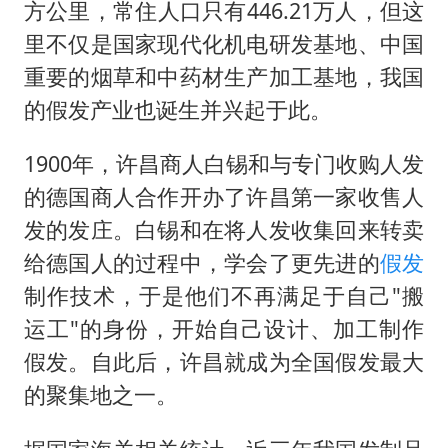
22岁女生南太行山失联已超十天
方公里，常住人口只有446.21万人，但这
里不仅是国家现代化机电研发基地、中国
汕头市政府被约谈
重要的烟草和中药材生产加工基地，我国
陕西柞水遭遇暴雨五千余户群众转移
的假发产业也诞生并兴起于此。
蜜雪冰城员工抽烟收银 门店现已停业
嘲讽周星驰无儿女没朋友 李修贤道歉
1900年，许昌商人白锡和与专门收购人发
的德国商人合作开办了许昌第一家收售人
董路致歉：泰国10岁黑人父母是伪造的
发的发庄。白锡和在将人发收集回来转卖
坚持党全面领导和党中央集中统一领导
给德国人的过程中，学会了更先进的
假发
制作技术，于是他们不再满足于自己"搬
运工"的身份，开始自己设计、加工制作
假发。自此后，许昌就成为全国假发最大
的聚集地之一。