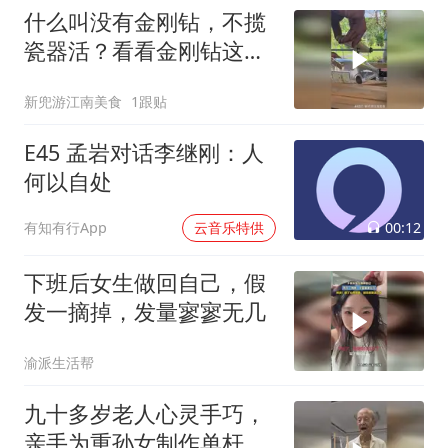
什么叫没有金刚钻，不揽
瓷器活？看看金刚钻这恐
怖的锋利程度吧！
新兜游江南美食
1跟贴
E45 孟岩对话李继刚：人
何以自处
00:12
有知有行App
云音乐特供
下班后女生做回自己，假
发一摘掉，发量寥寥无几
渝派生活帮
九十多岁老人心灵手巧，
亲手为重孙女制作单杆小