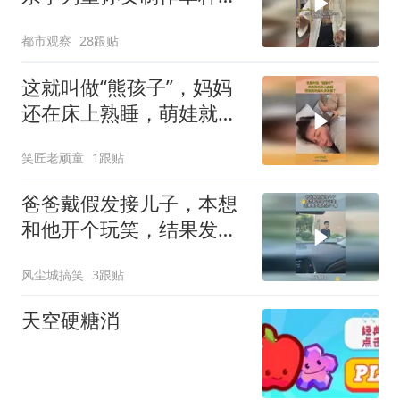
人玩具，网友：原理是什
都市观察
28跟贴
么
这就叫做“熊孩子”，妈妈
还在床上熟睡，萌娃就把
她头发给剃了！
笑匠老顽童
1跟贴
爸爸戴假发接儿子，本想
和他开个玩笑，结果发生
尴尬的一幕
风尘城搞笑
3跟贴
天空硬糖消