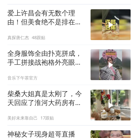
爱上许昌会有无数个理
由！但美食绝不是排在第
一！还有
真探唐仁杰
48跟贴
全身服饰全由扑克拼成，
手工拼接战袍格外亮眼，
网友：出门自带一整副牌
音乐下午茶官方
局
柴桑大姐真是太刚了，今
天回应了淮河大药房有许
姚亲戚的传闻！
美好未来靠自己
17跟贴
神秘女子现身超哥直播