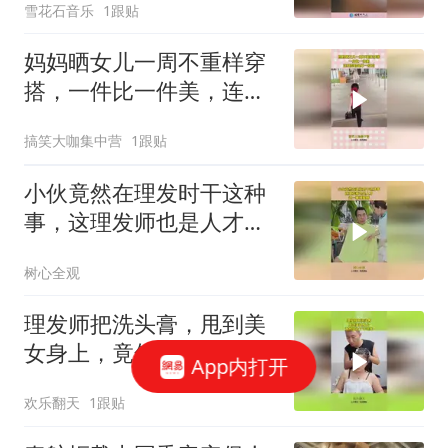
雪花石音乐
1跟贴
妈妈晒女儿一周不重样穿
搭，一件比一件美，连发
型都是不一样的！
搞笑大咖集中营
1跟贴
小伙竟然在理发时干这种
事，这理发师也是人才，
这一幕辣眼睛
树心全观
理发师把洗头膏，甩到美
女身上，竟然是为了干这
App内打开
事！
欢乐翻天
1跟贴