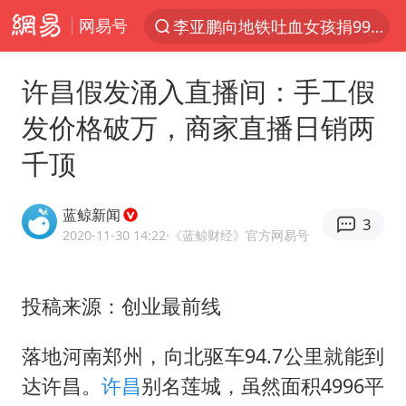
网易号
服务提质，内需扩容有保障
官方通报传销头目出狱办书院
许昌假发涌入直播间：手工假
台风白海豚或在华东沿海登陆
发价格破万，商家直播日销两
逃犯看演唱会 刚出地铁就被逮住
千顶
因凡蒂诺首次公开道歉
41岁女子为鼓励女儿考上985研究生
蓝鲸新闻
3
2020-11-30 14:22
·《蓝鲸财经》官方网易号
人贩子“梅姨”真实姓名曝光
《Monica》填词人黎彼得去世
投稿来源：创业最前线
普京宣布多项人事调整
“银行午休1.5小时”留个窗口行不行
落地河南郑州，向北驱车94.7公里就能到
谷歌首席科学家Jeff Dean离职创业
达许昌。
许昌
别名莲城，虽然面积4996平