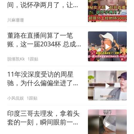
间，说怀孕两月了，让超
哥马上给她转5000元
川麻珊珊
董路在直播间算了一笔
账，这一届2034杯 总成本
约为900万-1300万
脱缰凯Kk
1跟贴
11年没深度受访的周星
驰，为什么偏偏坐进了董
宇辉的直播间？
小风侃娱
1跟贴
印度三哥去理发，拿着头
套的一刻，瞬间眼前一
亮！