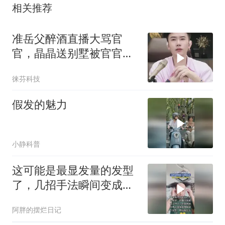
相关推荐
准岳父醉酒直播大骂官
官，晶晶送别墅被官官拒
绝，现场吃瓜太刺激
徕芬科技
假发的魅力
小静科普
这可能是最显发量的发型
了，几招手法瞬间变成一
头茂密的头发，，，，
阿胖的摆烂日记