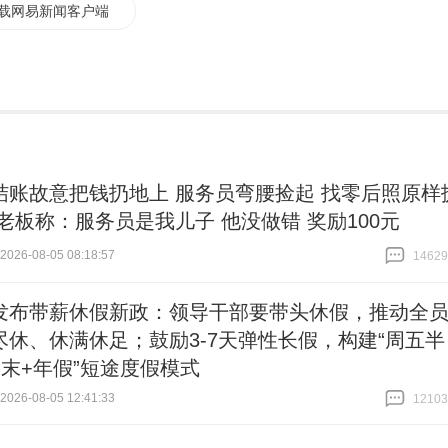
载网易新闻客户端
结账故意把钱扔地上 服务员弯腰捡起 找零后照原样
 老板称：服务员是我儿子 他没做错 奖励100元
26-08-05 08:18:57
14629
跟贴
14629
发布带薪休假新政：领导干部要带头休假，推动全
尽休、休满休足；鼓励3-7天弹性长假，构建“周五半
周末+年假”短途度假模式
26-08-05 12:41:33
12103
跟贴
12103