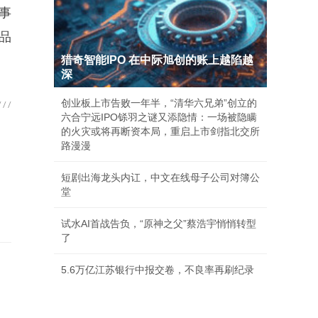
事
品
猎奇智能IPO 在中际旭创的账上越陷越
深
创业板上市告败一年半，“清华六兄弟”创立的
六合宁远IPO铩羽之谜又添隐情：一场被隐瞒
的火灾或将再断资本局，重启上市剑指北交所
路漫漫
短剧出海龙头内讧，中文在线母子公司对簿公
堂
试水AI首战告负，“原神之父”蔡浩宇悄悄转型
了
5.6万亿江苏银行中报交卷，不良率再刷纪录