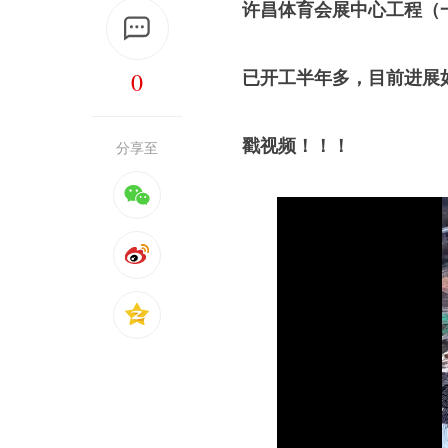
许昌体育会展中心工程（
0
已开工半年多，目前进展
戳视频！！！
分享至