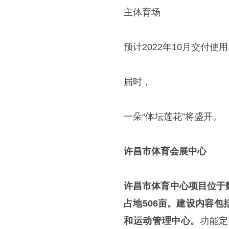
主体育场
预计2022年10月交付使用
届时，
一朵“体坛莲花”将盛开。
许昌市体育会展中心
许昌市体育中心项目位于
占地506亩。建设内容
和运动管理中心。
功能定