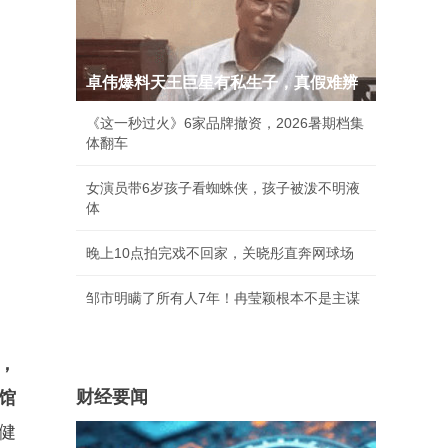
卓伟爆料天王巨星有私生子，真假难辨
《这一秒过火》6家品牌撤资，2026暑期档集
体翻车
女演员带6岁孩子看蜘蛛侠，孩子被泼不明液
体
晚上10点拍完戏不回家，关晓彤直奔网球场
邹市明瞒了所有人7年！冉莹颖根本不是主谋
，
财经要闻
馆
健