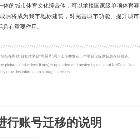
一体的城市体育文化综合体，可以承接国家级单项体育赛
成后将成为我市地标建筑，对完善城市功能、提升城市
活具有重要作用。
包括在内)为自媒体平台“网易号”用户上传并发布，本平台仅提供信息存储服务。
the pictures and videos if any) is uploaded and posted by a user of NetEase Hao,
nly provides information storage services.
进行账号迁移的说明