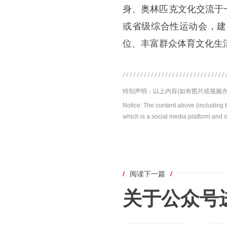
身、奥林匹克文化交流于
或省级综合性运动会，建
位、丰富群众体育文化生
特别声明：以上内容(如有图片或视频亦
Notice: The content above (including 
which is a social media platform and o
/
阅读下一篇
/
关于公众号