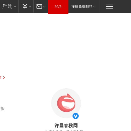
登录
注册免费邮箱
驻
举报
许昌春秋网