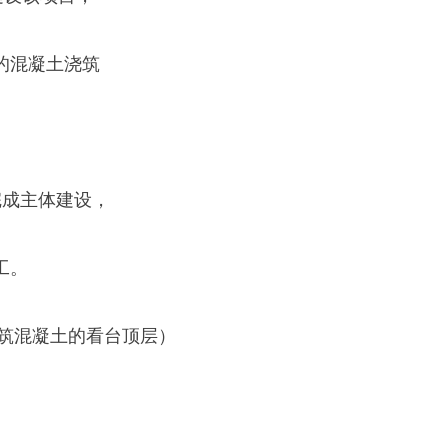
的混凝土浇筑
完成主体建设，
工。
浇筑混凝土的看台顶层）