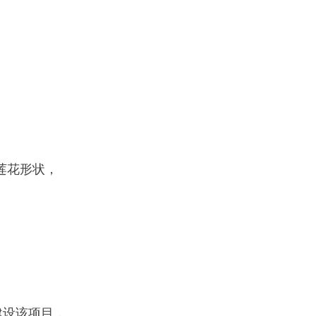
莲花形状，
建设该项目，