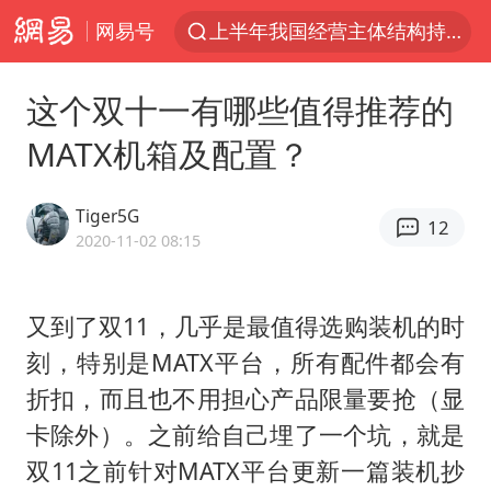
网易号
白海豚将给京津冀带来大暴雨
《披荆斩棘2026》阵容官宣
这个双十一有哪些值得推荐的
国足U17与阿森纳决赛取消 并列冠军
MATX机箱及配置？
女子发现前夫婚内与第三者育子
王艺迪无缘横滨赛决赛
Tiger5G
12
2025年小学教师减少13.19万
2020-11-02 08:15
王艺迪2-4不敌张本美和止步4强
又到了双11，几乎是最值得选购装机的时
以军士兵把枪口对准中国记者
刻，特别是MATX平台，所有配件都会有
上门女婿出轨女邻居多年被判重婚罪
折扣，而且也不用担心产品限量要抢（显
韩军前线部队连曝丑闻
卡除外）。之前给自己埋了一个坑，就是
《龙餐馆》 冲奖
双11之前针对MATX平台更新一篇装机抄