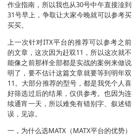
笔试第一被劝弃考涉事副校长被撤职
作业指南，所以我也从30号中午直接淦到
构建更高水平的全民健身公共服务体系
31号早上，争取让大家今晚就可以参考买
挡“张雪机车”民进党当局怕什么
买买。
灌溉水坝被隔成鱼塘 村民投诉20余年
上一次针对ITX平台的推荐可以参考之前
萌娃帮爷爷脱玉米 卖力干活超可爱
的文章，这次因为赶双11，所以这次就不
奋力开创中国式现代化建设新局面
能像之前那样全部都是实战的案例来做说
明了，要不估计这篇文章就要等到明年双
11。大部分推荐的型号，都是我凭个人喜
好筛选过后的结果，仅供参考。也因为连
续通宵一天，所以难免有错别字、叙述错
误，见谅。
一，为什么选MATX（MATX平台的优势）