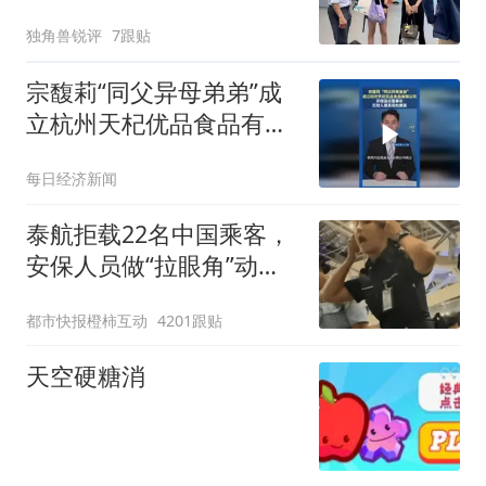
独角兽锐评
7跟贴
宗馥莉“同父异母弟弟”成
立杭州天杞优品食品有限
公司，宗继昌任董事长
每日经济新闻
泰航拒载22名中国乘客，
安保人员做“拉眼角”动
作，泰国机场最新回应：
都市快报橙柿互动
4201跟贴
拒绝登机决定由航司作
出；亲历者：曾承诺免费
天空硬糖消
改签但没兑现