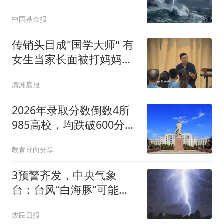
中国基金报
传销头目成"国学大师" 有
女生当家长面被打妈妈只
会哭
潇湘晨报
2026年录取分数倒数4所
985高校，均跌破600分，
大量学生成功捡漏！
教育导向分享
3预警齐发，中央气象
台：台风“白海豚”可能于9
日下午至10日早晨在浙江
农民日报
到福建北部沿海登陆；今