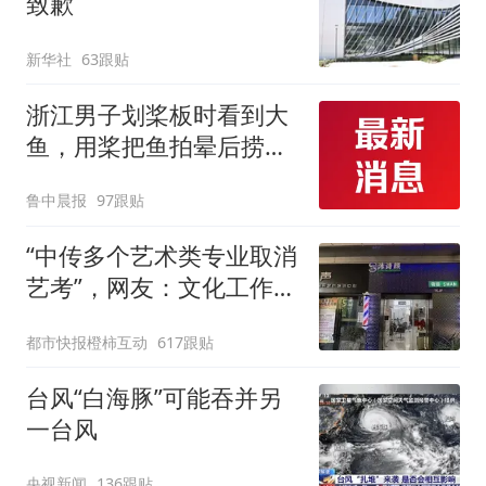
致歉
新华社
63跟贴
浙江男子划桨板时看到大
鱼，用桨把鱼拍晕后捞
起；当事人：鱼重7斤6
鲁中晨报
97跟贴
两，做成红烧辣子鱼块，
味道很好
“中传多个艺术类专业取消
艺考”，网友：文化工作者
一定要有文化，这句话的
都市快报橙柿互动
617跟贴
含金量还在持续上升
台风“白海豚”可能吞并另
一台风
央视新闻
136跟贴