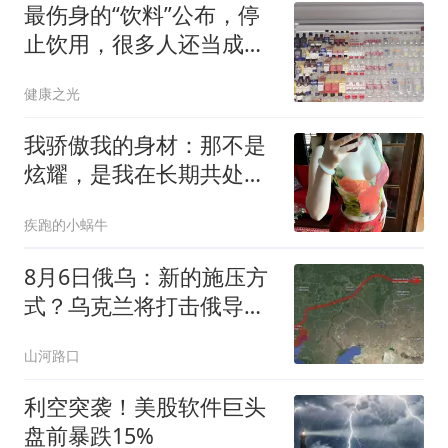
最伤身的“饮料”公布，停
止饮用，很多人还当成
宝，天天喝
健康之光
我骄傲我的身材：那不是
炫耀，是我在长期共处中
形成的稳定认知
疾跑的小蜗牛
8月6日俄乌：新的施压方
式？乌克兰将打击俄导弹
发射车，5枚火烈鸟导弹
山河路口
被俄罗斯击落
利空突袭！美股软件巨头
盘前暴跌15%