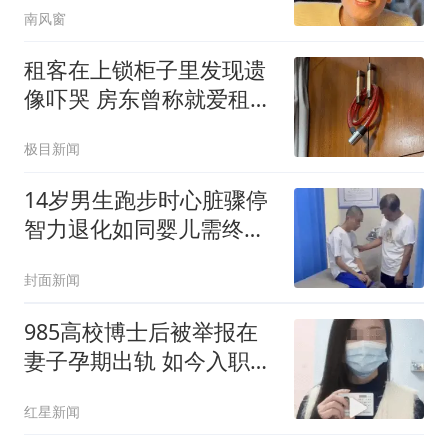
南风窗
租客在上锁柜子里发现遗
像吓哭 房东曾称就爱租给
男生
极目新闻
14岁男生跑步时心脏骤停
智力退化如同婴儿需终身
护理
封面新闻
985高校博士后被举报在
妻子孕期出轨 如今入职香
港高校
红星新闻