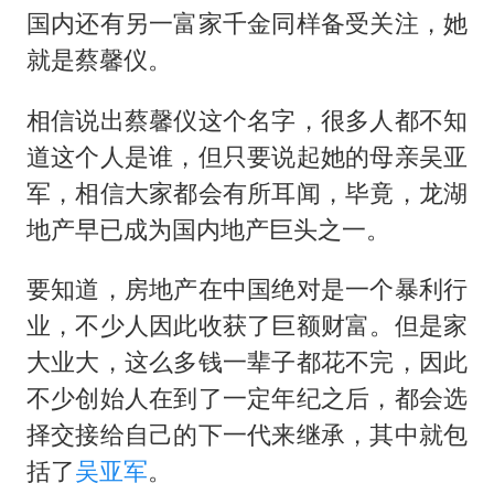
多地要求领导干部带头休假
国内还有另一富家千金同样备受关注，她
女子利用漏洞0元薅走3000多件家电
就是蔡馨仪。
东方甄选被判赔偿江小白30万元
相信说出蔡馨仪这个名字，很多人都不知
奋进开新局 实干挑大梁
道这个人是谁，但只要说起她的母亲吴亚
军，相信大家都会有所耳闻，毕竟，龙湖
地产早已成为国内地产巨头之一。
要知道，房地产在中国绝对是一个暴利行
业，不少人因此收获了巨额财富。但是家
大业大，这么多钱一辈子都花不完，因此
不少创始人在到了一定年纪之后，都会选
择交接给自己的下一代来继承，其中就包
括了
吴亚军
。