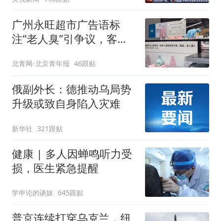
广州永旺超市广告语标
注“老人臭”引争议，客服
回应
北青网-北京青年报
46跟贴
俄副外长：德推动乌局势
升级或致自身陷入灾难
新华社
321跟贴
健康 | 多人因蝉鸣听力受
损，医生紧急提醒
学申论的谈妹
645跟贴
普京连续打穿乌克兰，纽