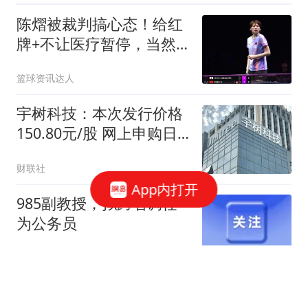
晚到明晚，云南、四川等
陈熠被裁判搞心态！给红
地可能发生山洪
牌+不让医疗暂停，当然
自己也没把握机会
篮球资讯达人
宇树科技：本次发行价格
150.80元/股 网上申购日
为8月10日
财联社
App内打开
985副教授，拟跨省调任
为公务员
EOL教育在线
去年黄岩岛围堵菲律宾的