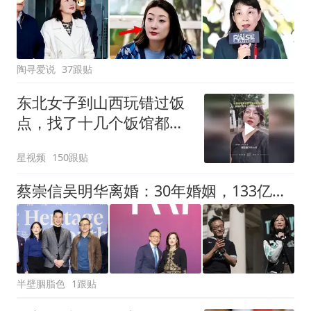
陶寻爱说
37跟贴
东北女子到山西玩错过饭
点，找了十几个饭馆都没
开门：午休到几点
星视频
150跟贴
蔡崇信吴明华离婚：30年婚姻，133亿美元豪门终结
半壁胭脂色
1跟贴