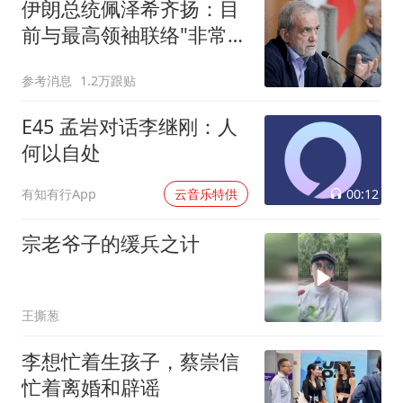
伊朗总统佩泽希齐扬：目
前与最高领袖联络"非常困
难"
参考消息
1.2万跟贴
E45 孟岩对话李继刚：人
何以自处
00:12
有知有行App
云音乐特供
宗老爷子的缓兵之计
王撕葱
李想忙着生孩子，蔡崇信
忙着离婚和辟谣