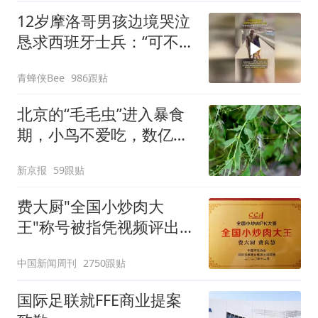
12岁摩洛哥男孩边境哭泣
恳求西班牙士兵：“可不可
以不要把我遣返回国”
青蜂侠Bee
986跟贴
北京的“毛毛虫”进入暴食
期，小鸟不爱吃，数亿头
小蜂迎战
新京报
59跟贴
费大厨"全国小炒肉大
王"称号被指凭视频评出
官方回应
中国新闻周刊
2750跟贴
国际足联就FFE商业提案