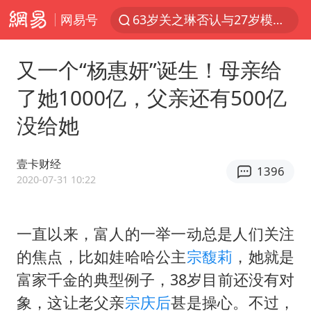
网易号
63岁关之琳否认与27岁模特恋情
外交部发言人就广岛核爆81周年等答记者问
又一个“杨惠妍”诞生！母亲给
27岁女子成组织卖淫集团主犯被通缉
了她1000亿，父亲还有500亿
我国编制完成新版全月地质图
没给她
贵州轮胎子公司获美国退税8136万
胡塞武装袭扰红海航运行动升级
壹卡财经
1396
郑国霖回应去景区上班被保安拦下
2020-07-31 10:22
80后女柜员逆袭成4200亿银行副行长
感觉全东北都在等7号
一直以来，富人的一举一动总是人们关注
的焦点，比如娃哈哈公主
宗馥莉
，她就是
扎哈罗娃批广岛市长不提美国原子弹
富家千金的典型例子，38岁目前还没有对
泰国一女公务员妆容引争议 本人回应
象，这让老父亲
宗庆后
甚是操心。不过，