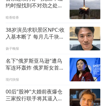
约时报找到不对劲之处，
承认仗没法打了
暗香暗香
38岁演员求职景区NPC:收
入基本断了 每月几千块都
没有
扬子晚报
名下"俄罗斯亚马逊"遭乌
军连环轰炸 俄罗斯女首富
怒了
现代快报
00后"股神"大婚前夜爆仓
三家投行联手将其逼入绝
境