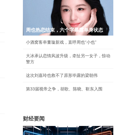
周也热恋结束，六个字暴露单身状态
小酒窝客串董璇新戏，直呼周也“小也”
大冰承认恋情风波升级，牵扯另一女子，惊动
警方
这次刘嘉玲也救不了原形毕露的梁朝伟
第33届视帝之争，胡歌、陈晓、靳东入围
财经要闻