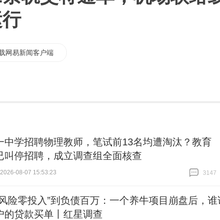
运行
载网易新闻客户端
一中学招聘物理教师，笔试前13名均遭淘汰？教育
已叫停招聘，成立调查组全面核查
26-08-07 15:53:23
3147
跟贴
3147
零风险零投入”到负债百万：一个养牛项目崩盘后，谁
户的贷款买单丨红星调查