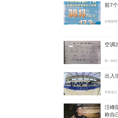
前7
央视新闻客户
空调
第一财经资讯
出入
齐鲁壹点 20
汪峰
称自