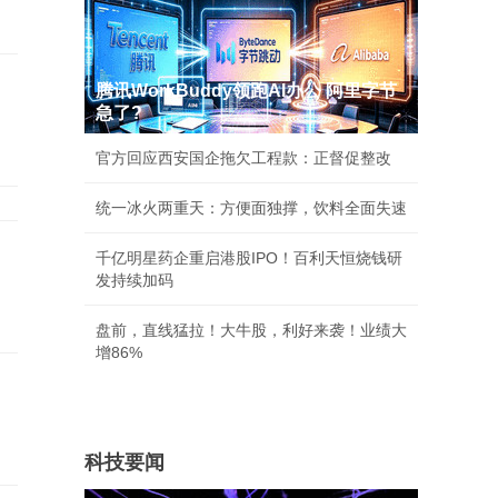
腾讯WorkBuddy领跑AI办公 阿里字节
急了?
官方回应西安国企拖欠工程款：正督促整改
统一冰火两重天：方便面独撑，饮料全面失速
千亿明星药企重启港股IPO！百利天恒烧钱研
发持续加码
盘前，直线猛拉！大牛股，利好来袭！业绩大
增86%
科技要闻