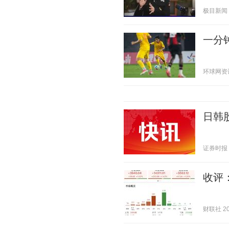
极目新闻 20
一分钟
环球网资讯 2
日韩
证券时报 20
收评
财联社 202