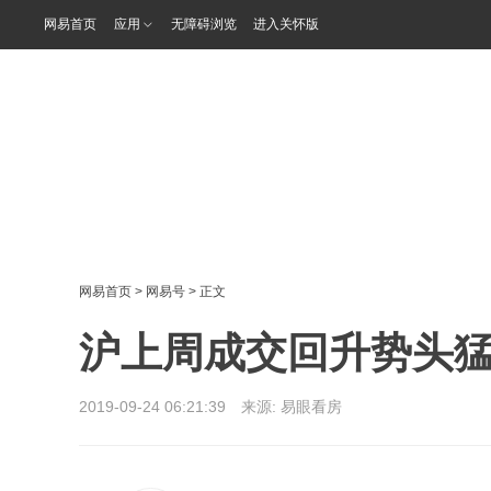
网易首页
应用
无障碍浏览
进入关怀版
网易首页
>
网易号
> 正文
沪上周成交回升势头猛
2019-09-24 06:21:39 来源:
易眼看房