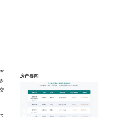
有
房产要闻
盘
交
单日狂卖35亿！两大央企重仓，三亚土
乏
拍又爆了！