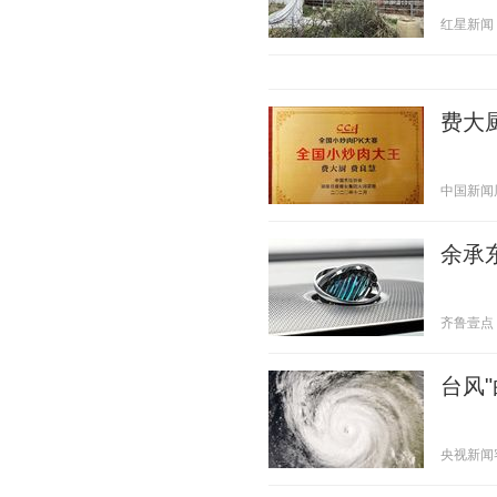
红星新闻 20
费大
中国新闻周刊
余承东
齐鲁壹点 20
台风
央视新闻客户