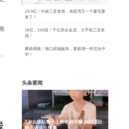
19.9亿！中旅三亚拿地，海棠湾又一个豪宅要
来了！
悬
16亿，143亩！千亿房企金茂，大手笔三亚拿
地！
重磅调规！海口府城板块，要新增一所完全中
学！
头条要闻
7岁女孩站凳子上帮爸妈守摊 妈妈泪目:
线
她不该这么懂事