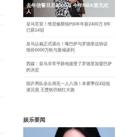
去年信誓旦旦3000万 今年NBA查无此
人
皇马官宣！维尼修斯续约6年年薪2400万 8年
已获14冠
皇马认栽正式退出！曝巴萨与罗德里达协议
报价6000万欧与曼城谈判
西媒：皇马非常平静地接受了罗德里加盟巴萨
的决定
国乒男队全出局无一人八强！本赛季仅4冠低
迷沉底 王楚钦仍独扛大旗
娱乐要闻