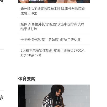
婚外胚胎案涉事医院员工哽咽:事件对医院造
成较大冲击
媒体:新西兰外长想"组团"攻击中国导弹试射
结果被打脸
十年爱情长跑 荷兰弟如愿“嫁”给了赞达亚
3人租车未获实体钥匙 被困川西海拔3700米
野外10余小时
体育要闻
该