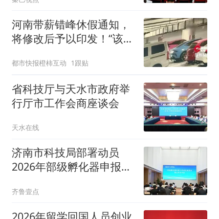
河南带薪错峰休假通知，
将修改后予以印发！“该文
相关表述不够准确，程序
都市快报橙柿互动
1跟贴
审签不规范”
省科技厅与天水市政府举
行厅市工作会商座谈会
天水在线
济南市科技局部署动员
2026年部级孵化器申报工
作
齐鲁壹点
2026年留学回国人员创业