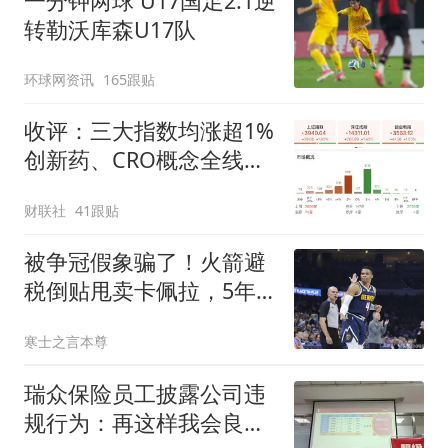
一分钟两球 U17国足2:1逆
转勒沃库森U17队
环球网资讯
165跟贴
收评：三大指数均涨超1%
创新药、CRO概念全线走
强
财联社
41跟贴
被争冠假象骗了！火箭避
税倒贴甩卖卡佩拉，5年2
亿砸阿门纯属做梦
寒士之言本尊
瑞众保险员工披露公司违
规行为：再这样我会良心