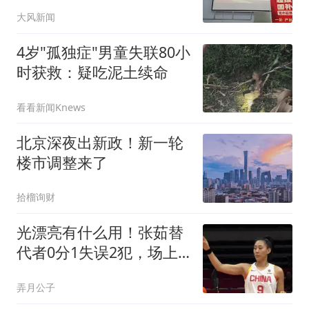
不安
大风新闻
4岁"孤独症"男童失联80小
时获救：疑吃泥土续命
看看新闻Knews
北京深夜出新政！新一轮
楼市调整来了
拾榴询财
光漂亮有什么用！张茹替
代者0分1失误2犯，场上
存在感只剩秀颜值？
弄月公子