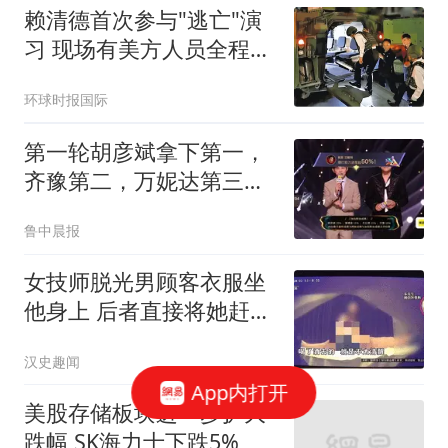
赖清德首次参与"逃亡"演
习 现场有美方人员全程观
察
环球时报国际
第一轮胡彦斌拿下第一，
齐豫第二，万妮达第三，
《歌手2026》歌王之战帮
鲁中晨报
唱环节结束，“齐豫毛阿敏
秒了”冲上热搜
女技师脱光男顾客衣服坐
他身上 后者直接将她赶了
下去
汉史趣闻
App内打开
美股存储板块进一步扩大
跌幅 SK海力士下跌5%