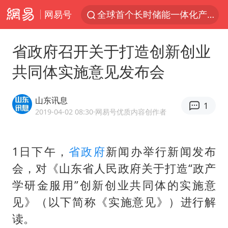
网易号
全球首个长时储能一体化产业园量产
台风白海豚已进入24小时警戒线
省政府召开关于打造创新创业
“秋天的第一杯奶茶”6岁了
共同体实施意见发布会
上海：台风白海豚或将带来龙卷风
四川宜宾市高县4.9级地震致1人死亡
山东讯息
1
中巨芯：上半年归母净利润1405.77万元
2019-04-02 08:30
·网易号优质内容创作者
38岁演员求职万岁山NPC成功
1日下午，
省政府
新闻办举行新闻发布
胜宏科技：股票交易异常波动
会，对《山东省人民政府关于打造“政产
国乒男单横滨冠军赛全军覆没
学研金服用”创新创业共同体的实施意
胡彦斌获《歌手2026》歌王
见》（以下简称《实施意见》）进行解
U17国足三连胜晋级明日之星半决赛
读。