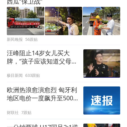
西瓜“保卫战”
新民晚报
56跟贴
汪峰阻止14岁女儿买大
牌，“孩子应该知道父母的
不易”，称自己买衣服80%
极目新闻
633跟贴
都在淘宝
欧洲热浪愈演愈烈 匈牙利
地区电价一度飙升至500
欧元/兆瓦时
财联社
7跟贴