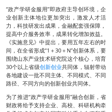
美股存储板块集体大跌
“政产学研金服用”即政府主导创环境，企
名创优品回应女子吐槽内裤质量差
业创新主体地位更加突出，激发人才活
日本试射“战斧”导弹，国防部回应
力，科技研发出成果，金融配套强保障，
百花奖开幕式
提高中介服务效率，成果转化增加效益。
胡彦斌韩磊 谁帮谁
《实施意见》中提出，要用五年左右的时
夯实基础开新局
间，在全省形成“1＋30＋N”创新体系，要
围绕山东产业技术研究院这个核心，培育
30个以上省级
创新创业
共同体，辐射带动
各地建设一批不同主体、不同模式、不同
路径、不同方向的创新创业共同体。
为了推进“政产学研金服用”融合创新，省
财政将给予支持企业、高校、科研机构牵