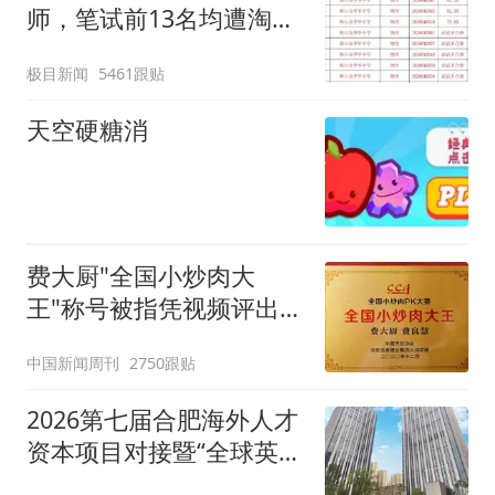
师，笔试前13名均遭淘
汰？教育局：已叫停招
极目新闻
5461跟贴
聘，成立调查组全面核查
天空硬糖消
费大厨"全国小炒肉大
王"称号被指凭视频评出
官方回应
中国新闻周刊
2750跟贴
2026第七届合肥海外人才
资本项目对接暨“全球英才
合肥行”活动在蜀山区举办