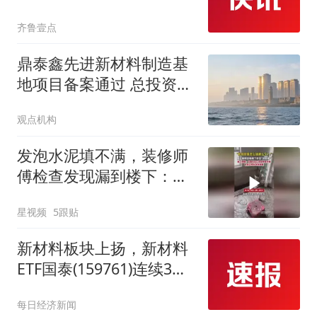
力”全开
齐鲁壹点
鼎泰鑫先进新材料制造基
地项目备案通过 总投资7
亿元
观点机构
发泡水泥填不满，装修师
傅检查发现漏到楼下：出
风口未延伸到外墙
星视频
5跟贴
新材料板块上扬，新材料
ETF国泰(159761)连续3日
上涨
每日经济新闻