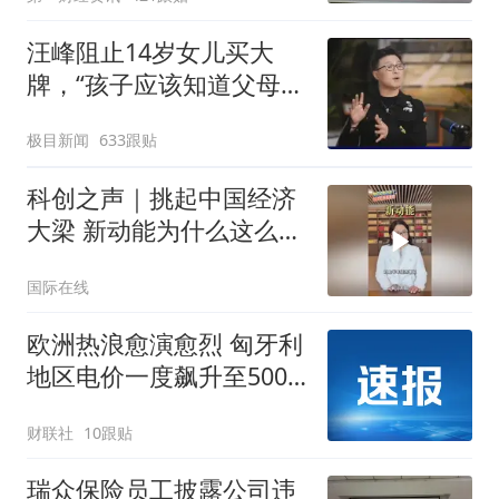
汪峰阻止14岁女儿买大
牌，“孩子应该知道父母的
不易”，称自己买衣服80%
极目新闻
633跟贴
都在淘宝
科创之声｜挑起中国经济
大梁 新动能为什么这么能
打？
国际在线
欧洲热浪愈演愈烈 匈牙利
地区电价一度飙升至500
欧元/兆瓦时
财联社
10跟贴
瑞众保险员工披露公司违