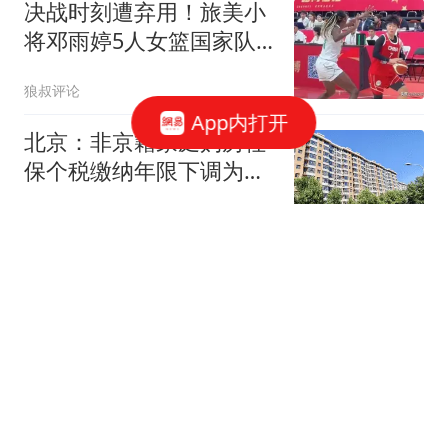
决战时刻遭弃用！旅美小
将邓雨婷5人女篮国家队
首秀5中1献6分1板
狼叔评论
App内打开
北京：非京籍家庭购房社
保个税缴纳年限下调为一
年，公积金贷款额度最高
北京青年报
340万元
路边刹停直接发射，东风
26首次展示公路发射，航
母的噩梦又升级了
巅峰高地
英媒：曼联今夏可考虑签
德拉普，但遭曼联球迷普