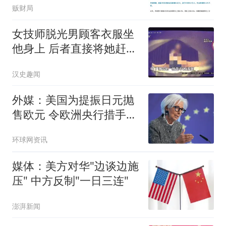
贩财局
女技师脱光男顾客衣服坐
他身上 后者直接将她赶了
下去
汉史趣闻
外媒：美国为提振日元抛
售欧元 令欧洲央行措手不
及
环球网资讯
媒体：美方对华"边谈边施
压" 中方反制"一日三连"
澎湃新闻