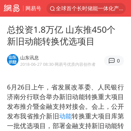
网易号
全球首个长时储能一体化产业园量产
台风白海豚已进入24小时警戒线
总投资1.8万亿 山东推450个
“秋天的第一杯奶茶”6岁了
新旧动能转换优选项目
上海：台风白海豚或将带来龙卷风
四川宜宾市高县4.9级地震致1人死亡
山东讯息
0
中巨芯：上半年归母净利润1405.77万元
2018-06-27 08:30
·网易号优质内容创作者
38岁演员求职万岁山NPC成功
6月26日上午，省发展改革委、人民银行
胜宏科技：股票交易异常波动
济南分行联合举办新旧动能转换重大项目
国乒男单横滨冠军赛全军覆没
发布推介暨金融支持对接会。会上，公开
胡彦斌获《歌手2026》歌王
发布我省推介新旧
动能
转换重大项目库第
U17国足三连胜晋级明日之星半决赛
一批优选项目，部署金融支持新旧动能转