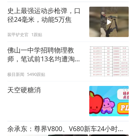
史上最强运动步枪弹，口
径24毫米，动能5万焦
装甲铲史官
1跟贴
佛山一中学招聘物理教
师，笔试前13名均遭淘
汰？教育局：已叫停招
极目新闻
5490跟贴
聘，成立调查组全面核查
天空硬糖消
余承东：尊界V800、V680新车24小时大定突破3500台