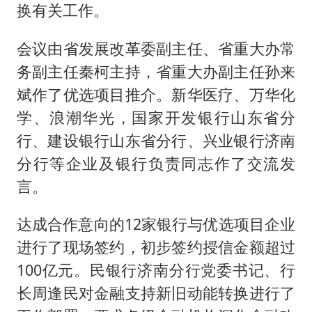
美股存储板块集体大跌
换有关工作。
名创优品回应女子吐槽内裤质量差
会议由省发展改革委副主任、省重大办常
日本试射“战斧”导弹，国防部回应
务副主任秦柯主持，省重大办副主任孙来
百花奖开幕式
斌作了优选项目推介。新华医疗、万华化
胡彦斌韩磊 谁帮谁
学、浪潮华光，国家开发银行山东省分
夯实基础开新局
行、建设银行山东省分行、兴业银行济南
分行等企业及银行负责同志作了交流发
言。
达成合作意向的12家银行与优选项目企业
进行了现场签约，初步签约授信金额超过
100亿元。民银行济南分行党委书记、行
长周逢民对金融支持新旧动能转换进行了