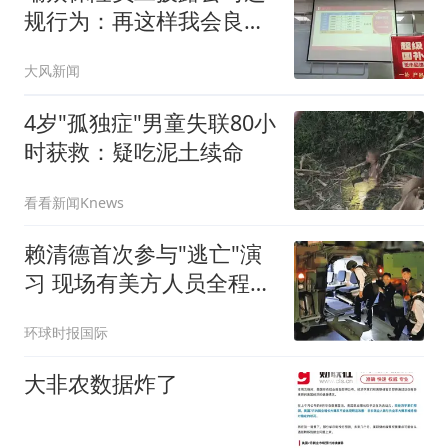
规行为：再这样我会良心
不安
大风新闻
4岁"孤独症"男童失联80小
时获救：疑吃泥土续命
看看新闻Knews
赖清德首次参与"逃亡"演
习 现场有美方人员全程观
察
环球时报国际
大非农数据炸了