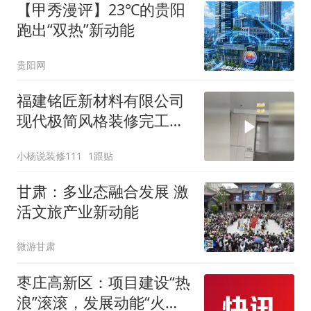
【甲秀漫评】23℃的贵阳
跑出“双热”新动能
贵阳网
福建铭匠新材料有限公司
现代极简风格装修完工现
场实拍
小杨说装修111
1跟贴
甘肃：多业态融合发展 激
活文旅产业新动能
微游甘肃
枣庄高新区：项目建设“热
浪”滚滚，发展动能“火