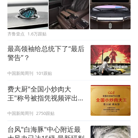
齐鲁壹点
1.6万跟贴
最高领袖给总统下了“最后
警告”？
中国新闻周刊
101跟贴
费大厨"全国小炒肉大
王"称号被指凭视频评出
官方回应
中国新闻周刊
2750跟贴
台风"白海豚"中心附近最