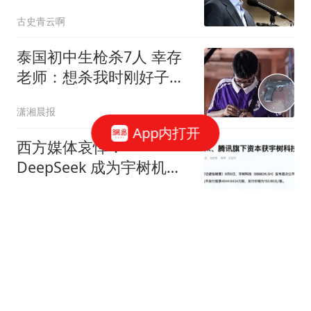
么让特朗普服气的
古史青云啊
泰国初中生枪杀7人 幸存
老师：想杀我时刚好子弹
用完
潇湘晨报
App内打开
西方媒体哀悼：
DeepSeek 成为宇树机器
人的股东？那我们还怎么
李健政观察
玩
武契奇：将尽一切可能帮
助乌克兰尽快加入欧盟
参考消息