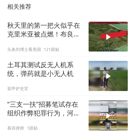
相关推荐
秋天里的第一把火似乎在
克里米亚被点燃！布良斯
克发生爆炸！
头条刘博士看美国
121跟贴
土耳其测试反无人机系
统，弹药就是小无人机
装甲铲史官
“三支一扶”招募笔试存在
组织作弊犯罪行为，河南
公安实锤
慕容律师
1跟贴