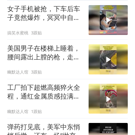
女子手机被抢，下车后车
子竟然爆炸，冥冥中自由
安排！
搞笑水蜜桃
3跟贴
美国男子在楼梯上睡着，
腰间露出上膛的枪，走火
就彻底完了
幽默达人馆
3跟贴
工厂拍下超燃高频猝火全
程，通红金属质感拉满，
揭秘少见的热处理工艺！
幽默达人馆
1跟贴
弹药打见底，美军中东悄