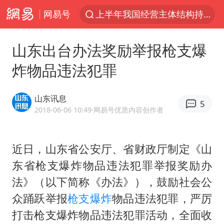
网易号
上半年我国经营主体结构持续优化
王传君 《披荆斩棘》
山东出台办法奖励举报枪支爆
上海：5号线16号线浦江线全线停运
炸物品违法犯罪
白海豚预计将在浙江苍南到三门一带登陆
今日15时起福州地铁高架区段停运
山东讯息
5
国足U17与阿森纳决赛取消 并列冠军
2018-06-06 10:49
·网易号优质内容创作者
王艺迪2-4不敌张本美和止步4强
近日，山东省公安厅、省财政厅制定《山
上门女婿出轨女邻居多年被判重婚罪
东省枪支爆炸物品违法犯罪举报奖励办
2025年小学教师减少13.19万
法》（以下简称《办法》），鼓励社会公
王艺迪无缘横滨赛决赛
众踊跃举报
枪支
爆炸
物品违法犯罪，严厉
泰国：高度重视中国游客旅游体验
打击枪支爆炸物品违法犯罪活动，全面收