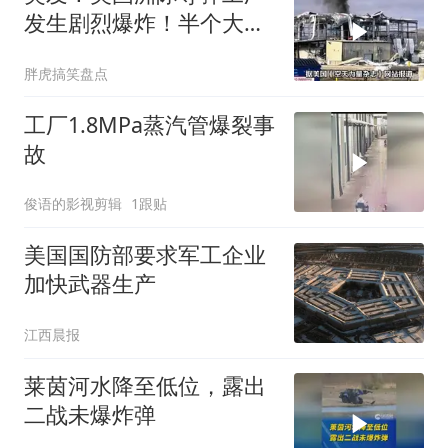
发生剧烈爆炸！半个大楼
炸没了！
胖虎搞笑盘点
工厂1.8MPa蒸汽管爆裂事
故
俊语的影视剪辑
1跟贴
美国国防部要求军工企业
加快武器生产
江西晨报
莱茵河水降至低位，露出
二战未爆炸弹