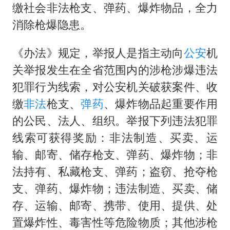
上海大部迎大暴雨
缴社会非法枪支、弹药、爆炸物品，全力
《龙餐馆》 冲奖
消除枪爆隐患。
蒯曼挺进WTT横滨冠军赛女单四强
《办法》规定，举报人是指主动向
公安
机
以军士兵把枪口对准中国记者
关举报发生在全省范围内的涉枪涉爆违法
笔试第一被劝弃考涉事副校长被撤职
犯罪行为线索，对公安机关破获案件、收
白海豚5次眼壁置换
缴
非法
枪支、
弹药
、爆炸物品起重要作用
构建更高水平的全民健身公共服务体系
的公民、法人、组织。举报下列违法犯罪
线索可获得奖励：非法制造、买卖、运
输、邮寄、储存枪支、弹药、爆炸物；非
法持有、私藏枪支、弹药；盗窃、抢夺枪
支、弹药、爆炸物；违法制造、买卖、储
存、运输、邮寄、携带、使用、提供、处
置爆炸性、毒害性等危险物质；其他涉枪