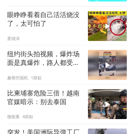
眼睁睁看着自己活活烧没
了，太可怕了
爱雄泽
纽约街头拍视频，爆炸场
面是真爆炸，路人都受到
了惊吓！
趣梗挖掘机
1跟贴
比柬埔寨危险三倍！越南
官媒暗示：别去泰国
微能量
4跟贴
突发！美国洲际导弹工厂