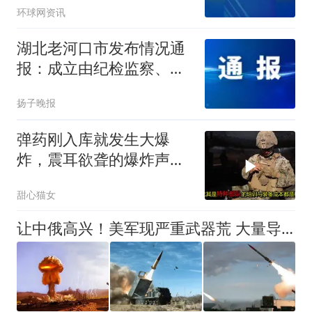
环球网资讯
湖北老河口市发布情况通
报：成立由纪检监察、公
安、司法等部门组成的联
扬子晚报
合调查组，组织开展全面
调查工作
弹药刚入库就发生大爆
炸，震耳欲聋的爆炸声从
中午响到天黑
甜心猫女
让中俄高兴！美军现严重武器荒 大量导弹库存耗尽 欲启用战术核武