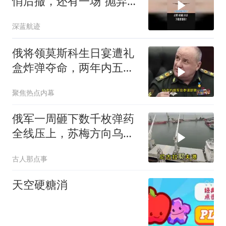
悄后撤，还有一场“抛弃式
撤离”3
深蓝航迹
俄将领莫斯科生日宴遭礼
盒炸弹夺命，两年内五人
遇袭
聚焦热点内幕
俄军一周砸下数千枚弹药
全线压上，苏梅方向乌军
特种部队被打残
古人那点事
天空硬糖消