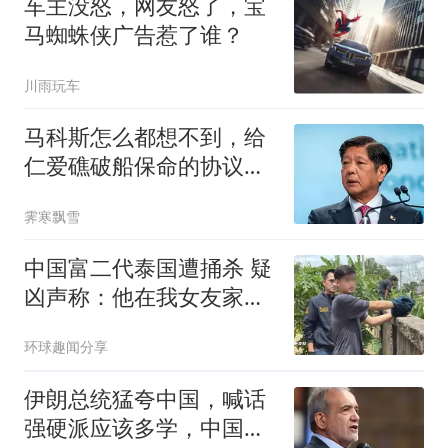
车主没怒，网友怒了，宝
马蜘蛛侠广告惹了谁？
川雨玩车
马科斯怎么都想不到，给
仁爱礁破船保命的协议，
竟能让自己下台？
霁寒飘雪
中国富二代泰国遭捅杀 疑
凶声称：他在我女友家的
浴室
环球趣闻分享
伊朗总统猛夸中国，喊话
强硬派应该多学，中国怎