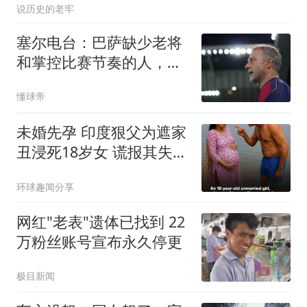
说历史的老牢
塞尔电台：巴萨缺少老将
和掌控比赛节奏的人，罗
德里完美符合
懂球帝
未婚先孕 印度狠父为遮家
丑浸死18岁女 谎报其失踪
被识破
环球趣闻分享
网红"老表"遗体已找到 22
万粉丝账号宣布永久停更
极目新闻