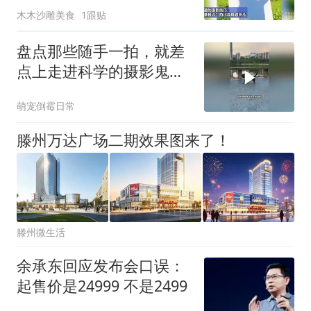
木木沙雕美食
1跟贴
盘点那些随手一拍，就差
点上走进科学的摄影鬼才
作品！
萌宠倒霉日常
滕州万达广场二期效果图来了！
滕州微生活
余承东回应发布会口误：
起售价是24999 不是2499