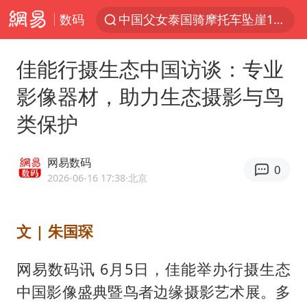
数码
中国父女泰国骑摩托车坠崖1死1伤
周末打虎 宋致远被查
佳能行摄生态中国访谈：专业
白海豚将正面袭击贯穿浙江
影像器材，助力生态摄影与鸟
浙江台州《告全体市民书》
类保护
多个明星演唱会取消
四川宜宾市珙县发生3.4级地震
网易数码
0
上半年国内居民出游人次34.63亿
2026-06-16 17:38
·北京
刘浩存百花奖开幕式红裙起舞
店主称换“青海拉面”招牌后生意更好
文 | 朱国琛
泰国初中生饮弹自尽前开了26枪
网易数码讯 6月5日，佳能举办行摄生态
“准2万亿”之城点名支持三所大学
中国影像盛典暨鸟者边缘摄影艺术展。多