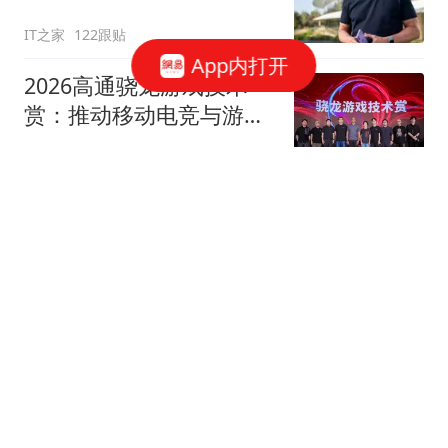
IT之家
122跟贴
App内打开
2026高通骁龙游戏技术
赏：推动移动电竞与游戏
创作创新
网易数码
苹果警告iPhone、iPad和
Mac供应限制将持续加剧
CNMO科技
小米澎程N70 Max/N90
Max发布：25.99万起 首
款可变大空间SUV车型
网易数码
17跟贴