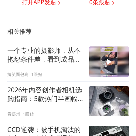
打开APP发贴
0
条跟贴
相关推荐
一个专业的摄影师，从不
抱怨条件差，看到成品不
淡定了！
搞笑面包狗
1跟贴
2026年内容创作者相机选
购指南：5款热门半画幅
相机解析
看郑州
1跟贴
CCD逆袭：被手机淘汰的