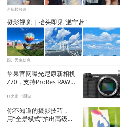
燕梳楼频道
摄影视觉 | 抬头即见“遂宁蓝”
四川民生信息
苹果官网曝光尼康新相机
Z70，支持ProRes RAW录
制
IT之家
1跟贴
你不知道的摄影技巧，
用“全景模式”拍出高级感
照片