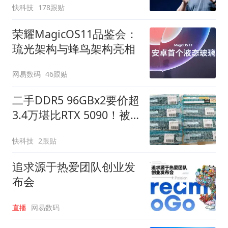
快科技
178跟贴
荣耀MagicOS11品鉴会：
琉光架构与蜂鸟架构亮相
网易数码
46跟贴
二手DDR5 96GBx2要价超
3.4万堪比RTX 5090！被
人一口气买走8套
快科技
2跟贴
追求源于热爱团队创业发
布会
直播
网易数码