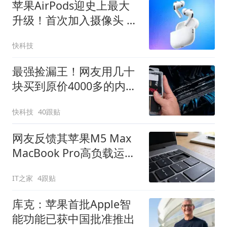
苹果AirPods迎史上最大
升级！首次加入摄像头 最
快9月发布
快科技
最强捡漏王！网友用几十
块买到原价4000多的内
存：仅花零售价2.4%
快科技
40跟贴
网友反馈其苹果M5 Max
MacBook Pro高负载运行
过热导致按键变形
IT之家
4跟贴
库克：苹果首批Apple智
能功能已获中国批准推出