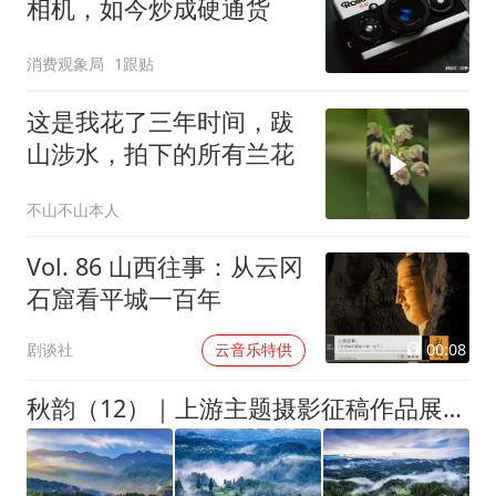
相机，如今炒成硬通货
消费观象局
1跟贴
这是我花了三年时间，跋
山涉水，拍下的所有兰花
不山不山本人
Vol. 86 山西往事：从云冈
石窟看平城一百年
00:08
剧谈社
云音乐特供
秋韵（12）｜上游主题摄影征稿作品展——周永富作品