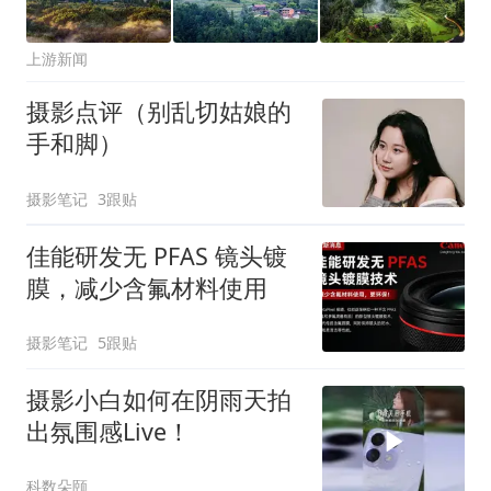
上游新闻
摄影点评（别乱切姑娘的
手和脚）
摄影笔记
3跟贴
佳能研发无 PFAS 镜头镀
膜，减少含氟材料使用
摄影笔记
5跟贴
摄影小白如何在阴雨天拍
出氛围感Live！
科数朵颐