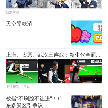
新浪财经
天空硬糖消
上海、太原、武汉三连战：新生代全面崛起，丁俊晖的世锦赛之梦仍未止步
上观新闻
4跟贴
被指“不刷脸不让进”！广
东多景区引争议