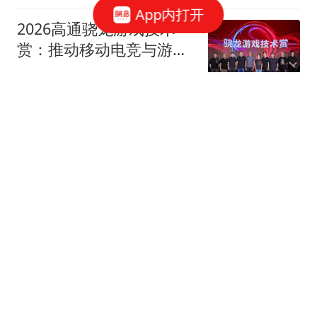
App内打开
2026高通骁龙游戏技术
赏：推动移动电竞与游戏
创作创新
网易数码
苹果警告iPhone、iPad和
Mac供应限制将持续加剧
CNMO科技
小米澎程N70 Max/N90
Max发布：25.99万起 首
款可变大空间SUV车型
网易数码
17跟贴
华为鸿蒙电脑技术沟通