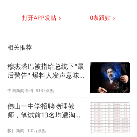
打开APP发贴
0
条跟贴
相关推荐
穆杰塔巴被指给总统下"最
后警告" 爆料人发声意味
深长
中国新闻周刊
9137跟贴
佛山一中学招聘物理教
师，笔试前13名均遭淘
汰？教育局：已叫停招
极目新闻
1.0万跟贴
聘，成立调查组全面核查