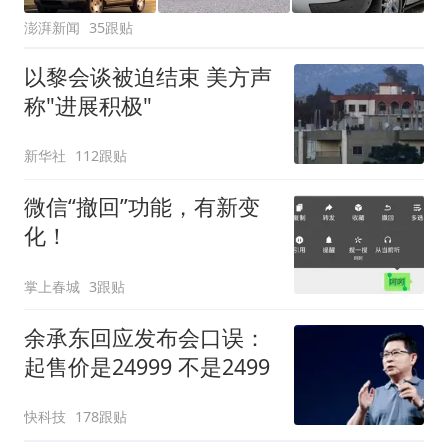
澎湃新闻
35跟贴
以黎会谈被迫结束 美方声
称"进展积极"
新华社
112跟贴
微信“撤回”功能，有新变
化！
掌上春城
3跟贴
余承东回应发布会口误：
起售价是24999 不是2499
快科技
178跟贴