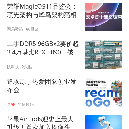
荣耀MagicOS11品鉴会：
琉光架构与蜂鸟架构亮相
网易数码
46跟贴
二手DDR5 96GBx2要价超
3.4万堪比RTX 5090！被
人一口气买走8套
快科技
2跟贴
追求源于热爱团队创业发
布会
直播
网易数码
苹果AirPods迎史上最大
升级！首次加入摄像头 最