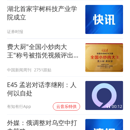
湖北首家宇树科技产业学
院成立
证券时报
费大厨"全国小炒肉大
王"称号被指凭视频评出
官方回应
中国新闻周刊
2751跟贴
E45 孟岩对话李继刚：人
何以自处
00:12
有知有行App
云音乐特供
外媒：俄调整对乌空中打