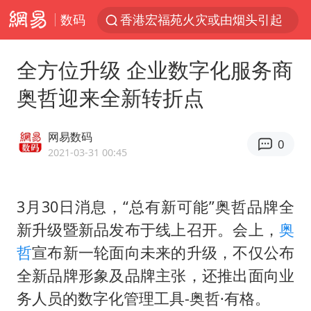
数码
网约车司机充电时猝死保险拒赔
中国父女泰国骑摩托车坠崖1死1伤
全方位升级 企业数字化服务商
周末打虎 宋致远被查
奥哲迎来全新转折点
白海豚将正面袭击贯穿浙江
浙江台州《告全体市民书》
网易数码
0
多个明星演唱会取消
2021-03-31 00:45
四川宜宾市珙县发生3.4级地震
3月30日消息，“总有新可能”奥哲品牌全
上半年国内居民出游人次34.63亿
新升级暨新品发布于线上召开。会上，
奥
刘浩存百花奖开幕式红裙起舞
哲
宣布新一轮面向未来的升级，不仅公布
店主称换“青海拉面”招牌后生意更好
全新品牌形象及品牌主张，还推出面向业
泰国初中生饮弹自尽前开了26枪
务人员的数字化管理工具-奥哲·有格。