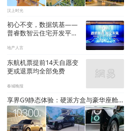
汉上时光
初心不变，数据筑基——
普睿数智云住宅开发平台
正式发布
地产人言
东航机票提前14天自愿变
更或退票均全部免费
春城晚报
享界G9静态体验：硬派方盒与豪华座舱如何共存