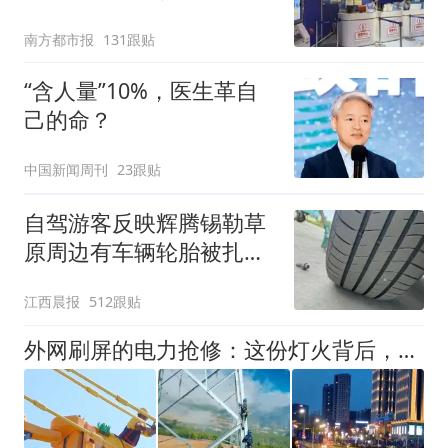
南方都市报
131跟贴
“含人量”10%，医生革自
己的命？
中国新闻周刊
23跟贴
自驾游客反映辉腾锡勒草
原周边有车辆轮胎被扎，
修理店铺换胎价格高达千
江西晨报
512跟贴
元，官方发布情况通报
外网刷屏的电力抢修：这份灯火背后，是民生优先的底气