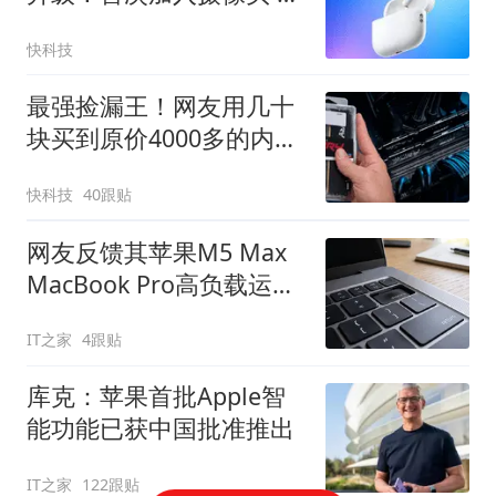
快9月发布
快科技
最强捡漏王！网友用几十
块买到原价4000多的内
存：仅花零售价2.4%
快科技
40跟贴
网友反馈其苹果M5 Max
MacBook Pro高负载运行
过热导致按键变形
IT之家
4跟贴
库克：苹果首批Apple智
能功能已获中国批准推出
IT之家
122跟贴