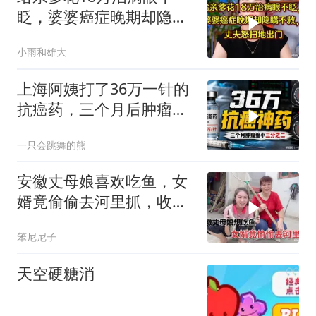
眨，婆婆癌症晚期却隐瞒
不救，丈夫怒提离婚
小雨和雄大
上海阿姨打了36万一针的
抗癌药，三个月后肿瘤缩
小了近三分之二
一只会跳舞的熊
安徽丈母娘喜欢吃鱼，女
婿竟偷偷去河里抓，收获
满满一盆太过瘾
笨尼尼子
天空硬糖消