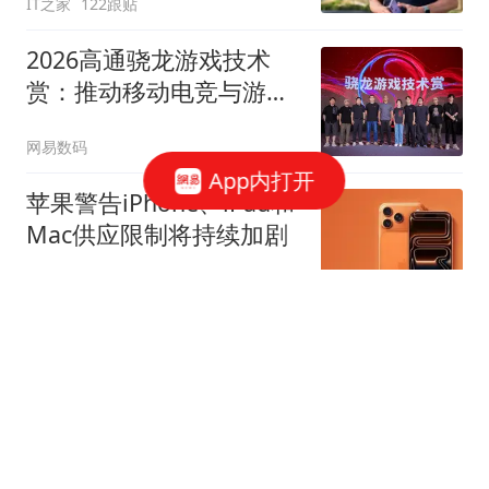
IT之家
122跟贴
2026高通骁龙游戏技术
赏：推动移动电竞与游戏
创作创新
网易数码
App内打开
苹果警告iPhone、iPad和
Mac供应限制将持续加剧
CNMO科技
小米澎程N70 Max/N90
Max发布：25.99万起 首
款可变大空间SUV车型
网易数码
17跟贴
华为鸿蒙电脑技术沟通