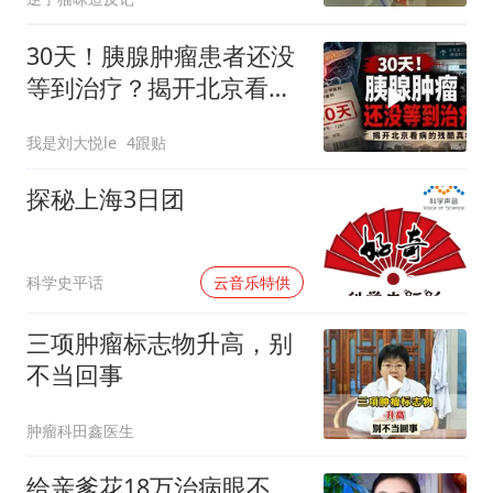
30天！胰腺肿瘤患者还没
等到治疗？揭开北京看病
的残酷真相
我是刘大悦le
4跟贴
探秘上海3日团
00:00
科学史平话
云音乐特供
三项肿瘤标志物升高，别
不当回事
肿瘤科田鑫医生
给亲爹花18万治病眼不