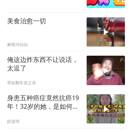
美食治愈一切
麻辣河仙仙
俺这边炸东西不让说话，
太逗了
带娃翻车老父亲
身患五种癌症竟然抗癌19
年！32岁的她，是如何艰
难的走过19年？
皓篮球