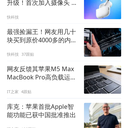
升级！首次加入摄像头 最
快9月发布
快科技
最强捡漏王！网友用几十
块买到原价4000多的内
存：仅花零售价2.4%
快科技
37跟贴
网友反馈其苹果M5 Max
MacBook Pro高负载运行
过热导致按键变形
IT之家
4跟贴
库克：苹果首批Apple智
能功能已获中国批准推出