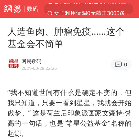
数码
女子利用漏洞0元薅走3000多件家电
台风白海豚影响中国已成定局
人造鱼肉、肿瘤免疫……这个
80后女柜员逆袭成4200亿银行副行长
基金会不简单
金饰克价大幅跳涨
狄龙7300万提前续约值不值
网易数码
0
多地要求领导干部带头休假
2021-03-28 22:26
24小时不关空调 电费会更低吗
“我不知道世间有什么是确定不变的，但
龚宝冬烈士安葬仪式举行
我只知道，只要一看到星星，我就会开始
浙江舟山21条水上客运航线停航
做梦。” 这是荷兰后印象派画家文森特·梵
中央气象台发布台风黄色预警
高的一句话，也是“繁星公益基金”名称的
“梅姨”准确年龄仍未知
起源。