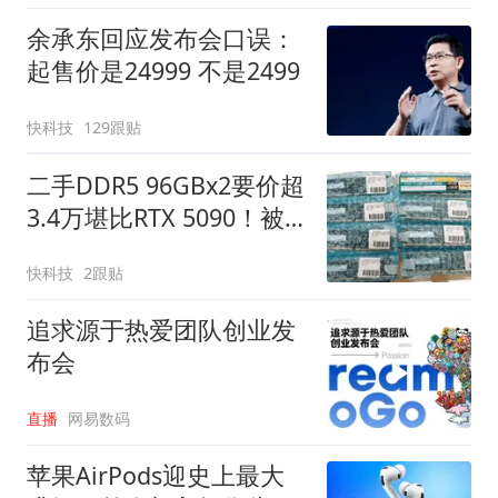
余承东回应发布会口误：
起售价是24999 不是2499
快科技
129跟贴
二手DDR5 96GBx2要价超
3.4万堪比RTX 5090！被
人一口气买走8套
快科技
2跟贴
追求源于热爱团队创业发
布会
直播
网易数码
苹果AirPods迎史上最大