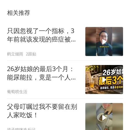
相关推荐
只因忽视了一个指标，3
年前就该发现的癌症被拖
成了晚期
鹤立烟雨
2跟贴
26岁姑娘的最后3个月：
能尿能拉，竟是一个人最
值钱的福气？
葡萄唠生活
父母叮嘱过我不要留在别
人家吃饭！
逆子猫咪造反记