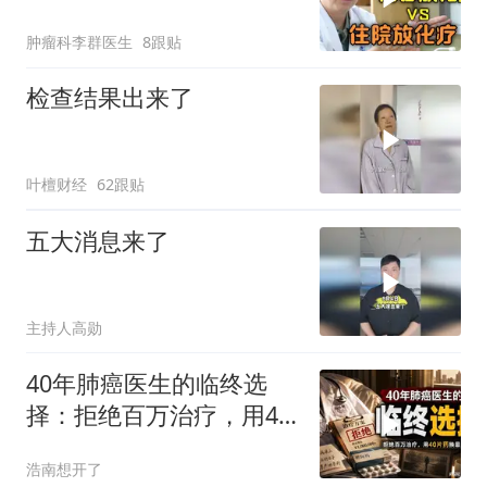
就这样放弃了
肿瘤科李群医生
8跟贴
检查结果出来了
叶檀财经
62跟贴
五大消息来了
主持人高勋
40年肺癌医生的临终选
择：拒绝百万治疗，用40
片药换最后体面
浩南想开了