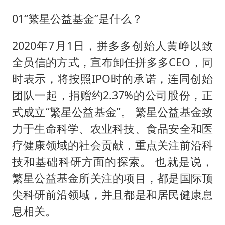
新华社权威快报|我国编制完成新版全月地质图
01“繁星公益基金”是什么？
今年4位周星驰电影配角去世
号召领导带头休假 是大家不想休吗
2020年7月1日，拼多多创始人黄峥以致
中国五箭齐发反制美国
全员信的方式，宣布卸任拼多多CEO，同
中国经济展现强大韧性和活力
时表示，将按照IPO时的承诺，连同创始
团队一起，捐赠约2.37%的公司股份，正
式成立“繁星公益基金”。 繁星公益基金致
力于生命科学、农业科技、食品安全和医
疗健康领域的社会贡献，重点关注前沿科
技和基础科研方面的探索。 也就是说，
繁星公益基金所关注的项目，都是国际顶
尖科研前沿领域，并且都是和居民健康息
息相关。