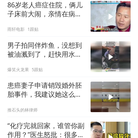
86岁老人癌症住院，俩儿
子床前大闹，亲情在病房
崩塌
雨轩电影
1跟贴
男子拍同伴炸鱼，没想到
被油溅到了，赶快用水冲
冲吧！
爆笑火龙果
5跟贴
患癌妻子申请销毁婚外胚
胎事件，我建议她这么处
理
推石头的林律师
“化疗完就回家，谁管你副
作用？”医生怒批：很多人