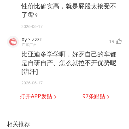
性价比确实高，就是屁股太接受不
了🤦♀️
2026-06-17
Xy丶Zzzz
19
广东广州
比亚迪多学学啊，好歹自己的车都
是自研自产、怎么就拉不开优势呢
[流汗]
2026-06-17
打开APP发贴
97
条跟贴
相关推荐