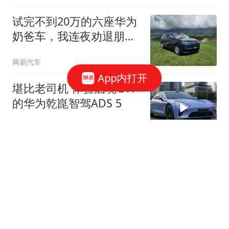
试完不到20万的六座华为
奶爸车，我连夜劝退朋
友...
网易汽车
App内打开
堪比老司机 体验启境GT7
的华为乾崑智驾ADS 5
网易汽车
华为这波硬核黑科技，只
有这台车不用等！
网易汽车
宾利第四大车系定名托卡