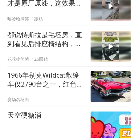
才是原厂原漆，这效果惊
人真的太亮眼！
嘻哈哈搞笑
1跟贴
都说特斯拉是毛坯房，直
到看见后排座椅结构，直
接被震撼了！
花花搞笑菌
126跟贴
1966年别克Wildcat敞篷
车仅2790台之一，红色翻
新V8经典重现
赛场名场面
天空硬糖消