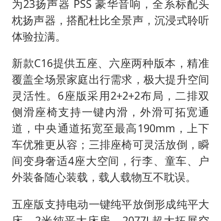
为23扬声器 PSS 豪华音响，全系标配头
枕扬声器，搭配杜比全景声，沉浸式聆听
体验拉满。
新款C16提供五座、六座两种版本，精准
覆盖全场景家庭出行需求，极大提升空间
灵活性。6座版采用2+2+2布局，二排双
侧滑座椅支持一键内滑，外滑可拓宽通
道，中央通道拓宽至最高190mm，上下
车优雅更从容；三排座椅可灵活放倒，瞬
间变身奢适4座大空间，行李、童车、户
外装备随心装载，载人载物互不耽误。
五座版支持电动一键纯平放倒形成纯平大
床，2米纯平大床房，2077L超大拓展空