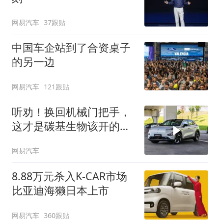
网易汽车
37跟贴
中国车企站到了合资桌子
的另一边
网易汽车
121跟贴
听劝！换回机械门把手，
这才是碳基生物该开的
车！
网易汽车
8.88万元杀入K-CAR市场
比亚迪海獭日本上市
网易汽车
360跟贴