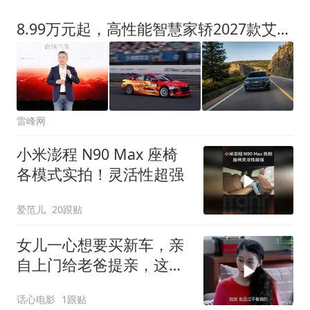
8.99万元起，高性能智慧家轿2027款艾瑞泽8 PRO正式上市
雷峰网
小米澎程 N90 Max 座椅
各模式实拍！灵活性超强
爱范儿
20跟贴
女儿一心想要买新车，亲
自上门给老爸提亲，这操
作太逗了
话心电影
1跟贴