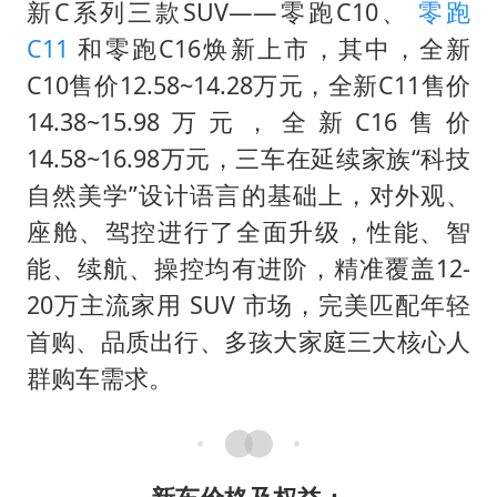
广岛长崎的昨天未必不会是日本的明天
新C系列三款SUV——零跑C10、
零跑
易烊千玺金鸡百花双料影帝
C11
和零跑C16焕新上市，其中，全新
C10售价12.58~14.28万元，全新C11售价
国内发现多起“Sorry”勒索病毒攻击
14.38~15.98万元，全新C16售价
高铁双人座被免票儿童挤成3人座
14.58~16.98万元，三车在延续家族“科技
公安部通报：抓获犯罪嫌疑人8200余名
自然美学”设计语言的基础上，对外观、
我国民营企业创新动能持续增强
座舱、驾控进行了全面升级，性能、智
“老戏骨”秦焰去世
能、续航、操控均有进阶，精准覆盖12-
真理之光，何以能照亮复兴之路？
20万主流家用 SUV 市场，完美匹配年轻
首购、品质出行、多孩大家庭三大核心人
群购车需求。