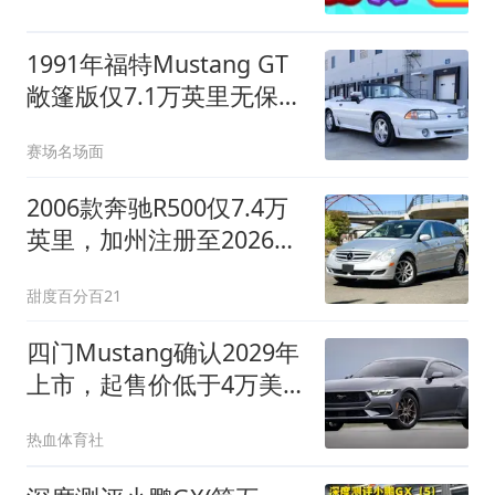
1991年福特Mustang GT
敞篷版仅7.1万英里无保留
拍卖
赛场名场面
2006款奔驰R500仅7.4万
英里，加州注册至2026无
底价拍卖
甜度百分百21
四门Mustang确认2029年
上市，起售价低于4万美
元，能否重振福特？
热血体育社