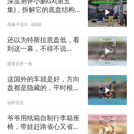
深度测评小鹏GX(第五
集)，拆解它的底盘结构和
用料
张麻子说车
4跟贴
还以为特斯拉底盘低，看
到这一幕，不得不说
model3涉水能力太强了
观看世界一角
这国外的车就是好，方向
盘都是隐藏的，平时根本
看不见方向盘
油炸逗比
爷爷用纸箱自制行李箱座
椅，带娃赶路省心又省