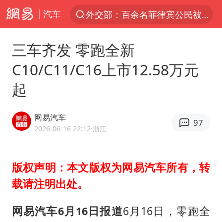
汽车
外交部：百余名菲律宾公民被依法处理
7月份居民消费价格指数保持温和上涨
三车齐发 零跑全新
中使馆：重大涉诈逃犯檀某落网
C10/C11/C16上市12.58万元
外交部：藏南地区是中国领土
起
独闯南太行失联女子遗体已找到
哥伦比亚强震已致超20人死亡
网易汽车
97
台湾不是国家不存在“国格”
2026-06-16 22:12
·浙江
哥伦比亚发生7.5级地震
男子攒206小时加班调休被拒获赔1.6万
版权声明：本文版权为网易汽车所有，转
载请注明出处。
伊朗最高领袖将任命数名高级指挥官
上海将苏州河水强排至黄浦江
网易汽车6月16日报道
6月16日，零跑全