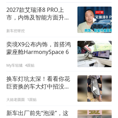
2027款艾瑞泽8 PRO上
市，内饰及智能方面升级
最明显！
新车挖呀挖
奕境X9公布内饰，首搭鸿
蒙座舱HarmonySpace 6
My车轱辘
4跟贴
换车灯坑太深！看看你花
巨资换的车大灯中招没
有？
大姐老圆圆
1跟贴
新车出厂前先“泡澡”，这