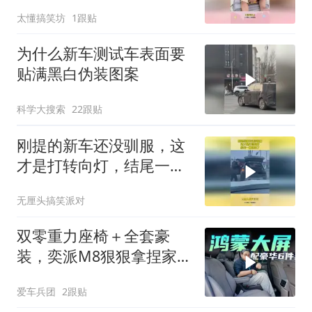
钱，上网能学到东西
太懂搞笑坊
1跟贴
为什么新车测试车表面要
贴满黑白伪装图案
科学大搜索
22跟贴
刚提的新车还没驯服，这
才是打转向灯，结尾一幕
惊呆了
无厘头搞笑派对
双零重力座椅＋全套豪
装，奕派M8狠狠拿捏家庭
用户
爱车兵团
2跟贴