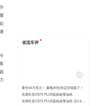
提升
重
一起
速
省流车评
今
客
并超
燃油/混动双动力 宽体旗舰家轿来了
力
要价40万美元！ 极氪9X也有迈莎锐版了！
实测长安CS75 PLUS蓝鲸超擎油耗
实测长安CS75 PLUS蓝鲸超擎油耗 仅3.6L/100km