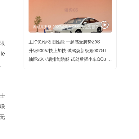
养成系升级 2027款海豹06变大也变强了
主打优雅/依旧性能 一起感受腾势Z9S
有限
升级900V/快上加快 试驾焕新极氪007GT
le
轴距2米7/后排能跷腿 试驾后驱小车QQ3 EV
、
富士
联
的无