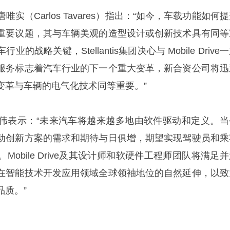
行官唐唯实（Carlos Tavares）指出：“如今，车载功能如何
重要议题，其与车辆美观的造型设计或创新技术具有同等
战略关键，Stellantis集团决心与 Mobile Drive
服务标志着汽车行业的下一个重大变革，新合资公司将迅
变革与车辆的电气化技术同等重要。”
伟表示：“未来汽车将越来越多地由软件驱动和定义。当
动创新方案的需求和期待与日俱增，期望实现驾驶员和乘
obile Drive及其设计师和软硬件工程师团队将满足
在智能技术开发应用领域全球领袖地位的自然延伸，以致
品质。”