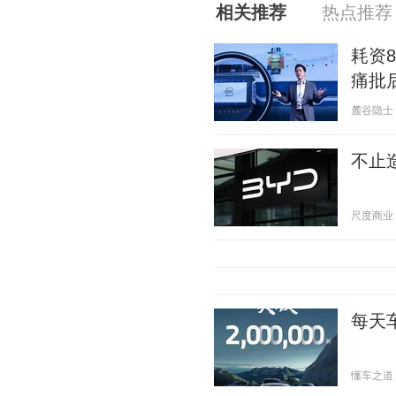
相关推荐
热点推荐
耗资
痛批
麓谷隐士 20
不止
尺度商业 20
每天
懂车之道 20