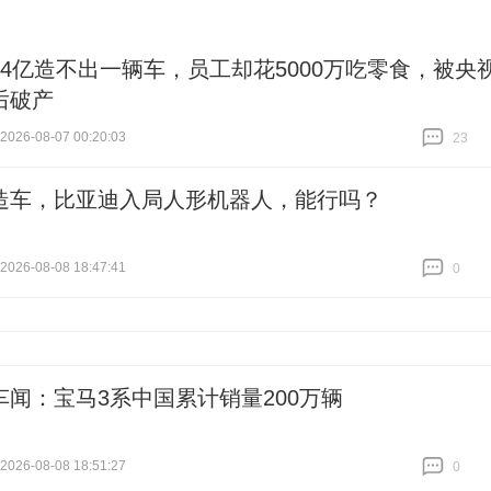
84亿造不出一辆车，员工却花5000万吃零食，被央
后破产
26-08-07 00:20:03
23
跟贴
23
造车，比亚迪入局人形机器人，能行吗？
26-08-08 18:47:41
0
跟贴
0
车闻：宝马3系中国累计销量200万辆
26-08-08 18:51:27
0
跟贴
0