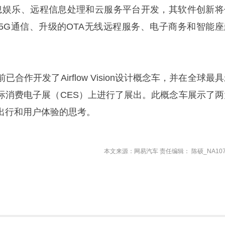
专注于信息娱乐、远程信息处理和云服务平台开发，其软件创新
5G通信、升级的OTA无线远程服务、电子商务和智能座
团此前已合作开发了Airflow Vision设计概念车，并在全球最
际消费电子展（CES）上进行了展出。此概念车展示了两
出行和用户体验的思考。
本文来源：网易汽车 责任编辑： 陈硕_NA107