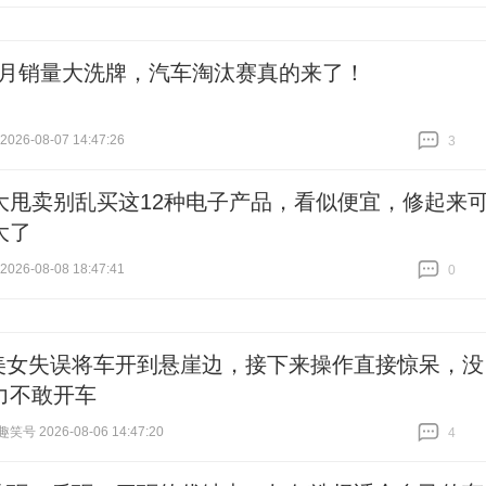
7月销量大洗牌，汽车淘汰赛真的来了！
26-08-07 14:47:26
3
跟贴
3
大甩卖别乱买这12种电子产品，看似便宜，修起来
大了
26-08-08 18:47:41
0
跟贴
0
美女失误将车开到悬崖边，接下来操作直接惊呆，没
力不敢开车
号 2026-08-06 14:47:20
4
跟贴
4