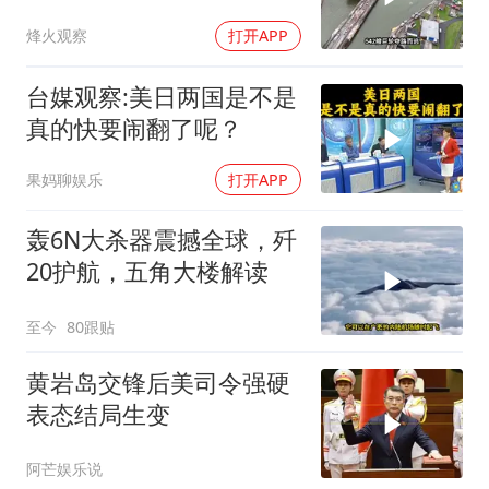
巴拿马“七寸”
烽火观察
打开APP
台媒观察:美日两国是不是
真的快要闹翻了呢？
果妈聊娱乐
打开APP
轰6N大杀器震撼全球，歼
20护航，五角大楼解读
至今
80跟贴
黄岩岛交锋后美司令强硬
表态结局生变
阿芒娱乐说