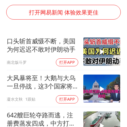
王艺迪无缘横滨赛决赛
泰国：高度重视中国游客旅游体验
打开网易新闻 体验效果更佳
白海豚或提早3小时登陆
2025年小学教师减少13.19万
口头斩首威慑不断，美国
《龙餐馆》 冲奖
为何迟迟不敢对伊朗动手
蒯曼挺进WTT横滨冠军赛女单四强
南北饭斗罗
打开APP
武契奇会见泽连斯基有何意图
构建更高水平的全民健身公共服务体系
大风暴将至！大鹅与大乌
一旦停战，这3个国家将
直接迎来灭国崩盘
凝水文秋
1跟贴
打开APP
642艘巨轮夺路而逃，注
册费蒸发四成，中方打到