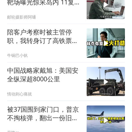
靶场曝光惊呆岛内 11复刻
台北城反登陆演练全公开
邮轮摄影师阿嗵
陪客户考察时被主管停
职，我转身订了高铁票。
2小时后总监急疯了：12
牛锅巴小钒
亿合同没你根本签不了
中国战略家戴旭：美国安
全纵深超8000公里
情动则心痛就
被37国围到家门口，普京
不掏核弹，翻出一份旧合
同