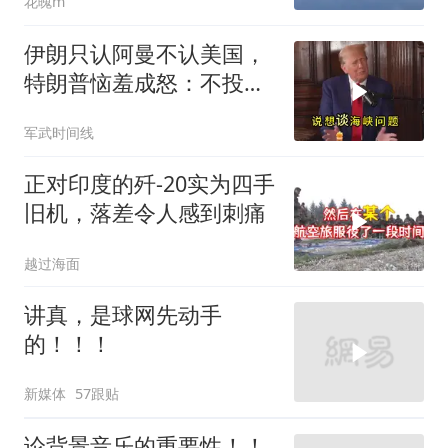
花魄m
伊朗只认阿曼不认美国，
特朗普恼羞成怒：不投降
就永不解除封锁
军武时间线
正对印度的歼-20实为四手
旧机，落差令人感到刺痛
越过海面
讲真，是球网先动手
的！！！
新媒体
57跟贴
论背景音乐的重要性！！