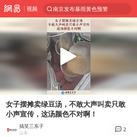
视频
南京发布暴雨黄色预警
跨界融合拉长夏日经济消费链条
上海有出现龙卷潜势
上海：5号线16号线浦江线全线停运
白海豚预计将在浙江苍南到三门一带登陆
今日15时起福州地铁高架区段停运
白海豚将给京津冀带来大暴雨
00:00
00:10
王艺迪2-4不敌张本美和止步4强
Play
Ent
full
国足U17与阿森纳决赛取消 并列冠军
女子摆摊卖绿豆汤，不敢大声叫卖只敢
小声宣传，这汤颜色不对啊！
上门女婿出轨女邻居多年被判重婚罪
《披荆斩棘》阵容官宣
搞笑三东子
2
山东