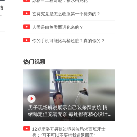
苏格兰工程奇迹：福尔柯克轮
结
两岁半小朋友找自己鞋，没想
楼上业主家的小狗没拉住走
出
到鞋就在手里拿着，女子：看
电梯，男子看到后立马救援
玄奘究竟是怎么收服第一个徒弟的？
她一本正经的样子，笑死我了
小狗：感谢大哥救我一命
人类是由鱼类而进化来的？
你的手机可能比马桶还脏？真的假的？
热门视频
男子现场解说展示自己装修踩的坑 情
绪稳定但充满无奈 每处都有精心设计
但每处都有瑕疵 网友：一开始我没笑
但看到洗手盆我没绷住
12岁摩洛哥男孩边境哭泣恳求西班牙士
兵：“可不可以不要把我遣返回国”