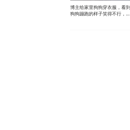
博主给家里狗狗穿衣服，看
狗狗蹦跑的样子笑得不行，
狗：我是真的狗，你们也是