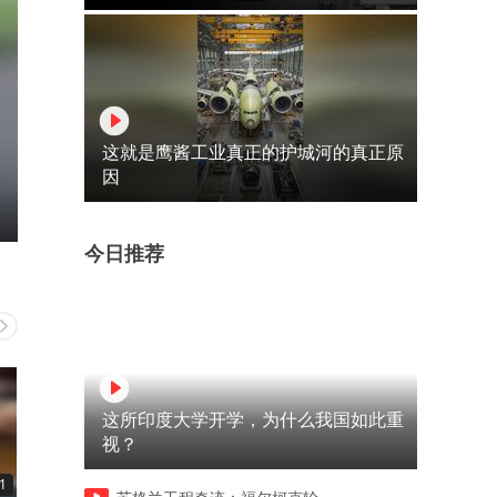
这就是鹰酱工业真正的护城河的真正原
因
今日推荐
这所印度大学开学，为什么我国如此重
视？
1
00:11
00:12