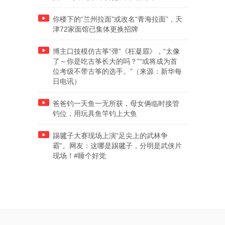
你楼下的“兰州拉面”或改名“青海拉面”，天
津72家面馆已集体更换招牌
博主口技模仿古筝“弹”《枉凝眉》，“太像
了～你是吃古筝长大的吗？”“或将成为首
位考级不带古筝的选手。”（来源：新华每
日电讯）
爸爸钓一天鱼一无所获，母女俩临时接管
钓位，用玩具鱼竿钓上大鱼
踢毽子大赛现场上演“足尖上的武林争
霸”。网友：这哪是踢毽子，分明是武侠片
现场！#睡个好觉