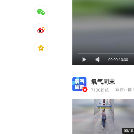
00:00
/
0:00
氧气周末
宣传正能
7130粉丝
00:10