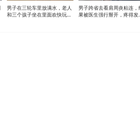
到
男子在三轮车里放满水，老人
男子跨省去看肩周炎粘连，
狗
和三个孩子坐在里面欢快玩
果被医生强行掰开，疼得发
水，网友：这件事孩子会记一
尖叫
辈子的