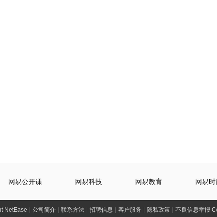
网易公开课
网易科技
网易教育
网易时
t NetEase
|
公司简介
|
联系方法
|
招聘信息
|
客户服务
|
隐私政策
|
不良信息举报 Comp