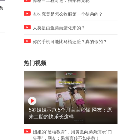
苏格兰工程奇迹：福尔柯克轮
%
世界上最逼真的摆件！
避光蔬菜！
玄奘究竟是怎么收服第一个徒弟的？
人类是由鱼类而进化来的？
你的手机可能比马桶还脏？真的假的？
热门视频
5岁姐姐示范 5个月宝宝秒懂 网友：原
来二胎的快乐长这样
姐姐的“硬核教育”，用黄瓜向弟弟演示“门
夹手”，网友：果然言传不如身教！