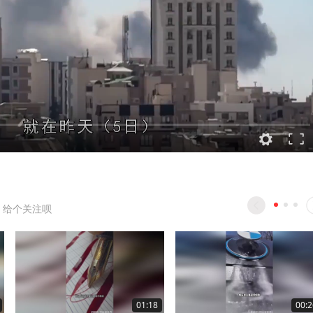
 给个关注呗
01:18
00:2