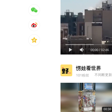
00:00
/
02:46
愣娃看世界
不间断更新
101粉丝
00:30