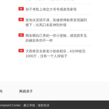
孙子考取上海交大爷爷感谢亲家母
发泡水泥填不满，装修师傅检查发现漏到
楼下：出风口未延伸到外墙
网友晒自己养的一些小宠物，感觉跟常见
的确实有些不一样
大雨将至全家老小抢收稻谷，6分钟收完
1000斤，没有一个人掉链子
尚
网易亲子
laint Center
|
廉正举报
|
侵权投诉