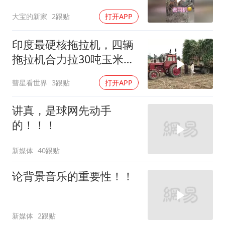
大宝的新家
2跟贴
打开APP
印度最硬核拖拉机，四辆
拖拉机合力拉30吨玉米，
真佩服印度老司机
彗星看世界
3跟贴
打开APP
讲真，是球网先动手
的！！！
新媒体
40跟贴
论背景音乐的重要性！！
新媒体
2跟贴