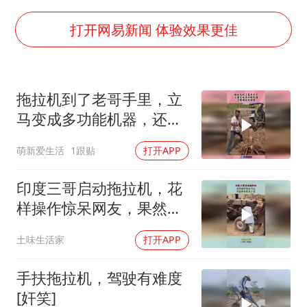
包文婧：二胎很难一碗水端平
香港宏福苑火灾或由烟头引起
打开网易新闻 体验效果更佳
女主硬加吻戏短剧已下架
浙江台州《告全体市民书》
拖拉机到了老哥手里，立
浙江一9岁男孩被海浪卷走仍在搜救中
马变成多功能机器，还能
郑丽文：台湾从来没有“独立”过
用来拔树根！
萌新爱生活
1跟贴
打开APP
网传《披荆斩棘2026》名单
媒体：“内容由AI生成”不是免责盾牌
印度三哥启动拖拉机，花
样操作惊呆网友，果然知
人民的健康、体质、幸福一脉相承
识就是力量
土味生活家
打开APP
手扶拖拉机，驾驶有难度
[奸笑]