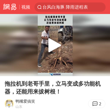
视频
台风白海豚 降雨进程表
黄金创今年来最大单周涨幅
解锁各地夏日限定体验
浙江温州发布台风橙色预警信号
富婆带资进组给自己硬加60多场吻戏
白海豚将正面袭击贯穿浙江
男童模仿奥特曼从高处跳下致骨折
00:00
00:11
金饰克价一夜涨回1300元
Play
Ent
full
名创优品一次性内裤 颜面尽失
拖拉机到老哥手里，立马变成多功能机
器，还能用来拔树根！
视频丨中国东方电气集团原党组副书记、董事宋致远被查
梁家辉：到内地拍戏不是北上是回归
鸭嘴爱搞笑
2
山东