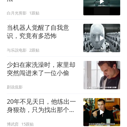
白月光剪影
1跟贴
当机器人觉醒了自我意
识，究竟有多恐怖
与乐説电影
2跟贴
少妇在家洗澡时，家里却
突然闯进来了一位小偷
剧说侃影
20年不见天日，他练出一
身狠劲，只为找出那个把
他关进地狱的人
博武弈
15跟贴