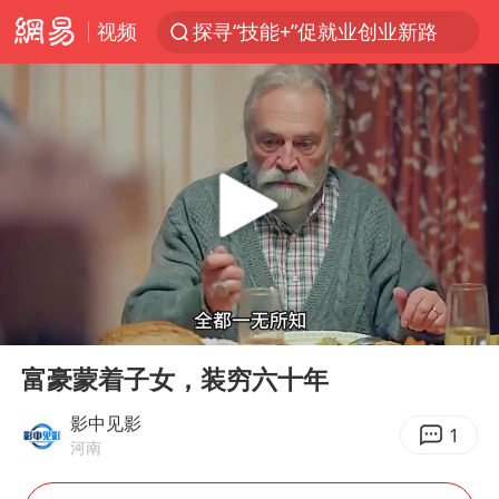
视频
探寻“技能+”促就业创业新路
24小时不关空调 电费反而更低？
店主遭女子“鬼手”换钞
美国退回1000亿美元关税
38岁山东财大教授刘海明逝世
维持强台风级！白海豚直奔华东沿海
河南试行周五下午弹性离岗
00:00
01:14
顾客结账把钱扔地上 服务员霸气扔回
Play
Ent
full
日本籍女网红在韩直播时自杀身亡
富豪蒙着子女，装穷六十年
“天津之眼”摩天轮附近2人落水
影中见影
1
河南
银行午休1.5小时 留个窗口行不行