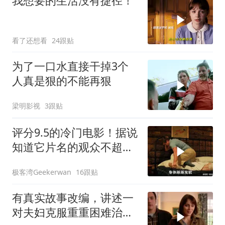
我想要的生活没有捷径！
看了还想看
24跟贴
为了一口水直接干掉3个
人真是狠的不能再狠
梁明影视
3跟贴
评分9.5的冷门电影！据说
知道它片名的观众不超过
百分之十！
极客湾Geekerwan
16跟贴
有真实故事改编，讲述一
对夫妇克服重重困难治疗