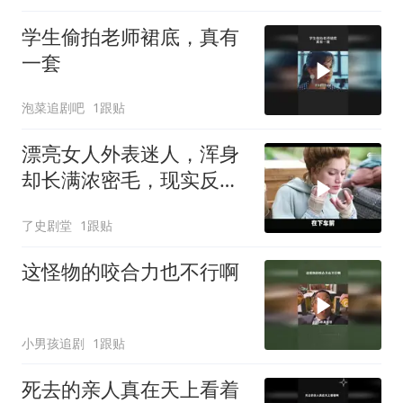
学生偷拍老师裙底，真有
一套
泡菜追剧吧
1跟贴
漂亮女人外表迷人，浑身
却长满浓密毛，现实反差
令人唏嘘
了史剧堂
1跟贴
这怪物的咬合力也不行啊
小男孩追剧
1跟贴
死去的亲人真在天上看着