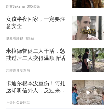
自闭症孩子的故事
鹿鲨Sakana
305跟贴
女孩半夜回家，一定要注
意安全
夏夏看影视
1跟贴
米拉德督促二人干活，惩
戒过后二人变得温顺听话
沙雕道具制造局
卡迪尔根本没重伤！阿扎
达却听信外人，反过来埋
怨米娜
户外钓鱼哥阿旱