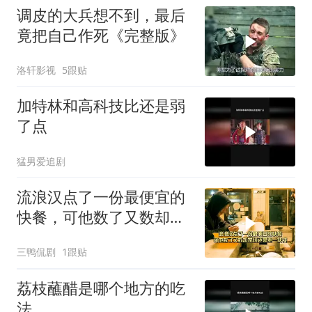
调皮的大兵想不到，最后
竟把自己作死《完整版》
洛轩影视
5跟贴
加特林和高科技比还是弱
了点
猛男爱追剧
流浪汉点了一份最便宜的
快餐，可他数了又数却发
现还是差一块钱
三鸭侃剧
1跟贴
荔枝蘸醋是哪个地方的吃
法