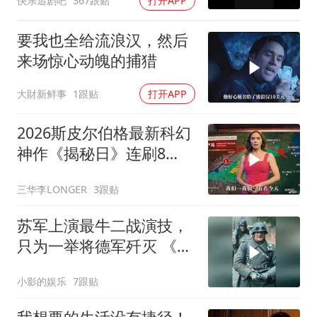
快乐追剧吧
367跟贴
打开APP
要我也全给流浪汉，然后
来场惊心动魄的捕猎
大財新鲜事
1跟贴
打开APP
2026斯皮尔伯格最新科幻
神作《揭秘日》连刷8
遍，超级好看！
三华李LONGER
3跟贴
苏军上演最牛二战演技，
只为一举将德军歼灭 《没
有死亡的命令》
小影的娱乐
7跟贴