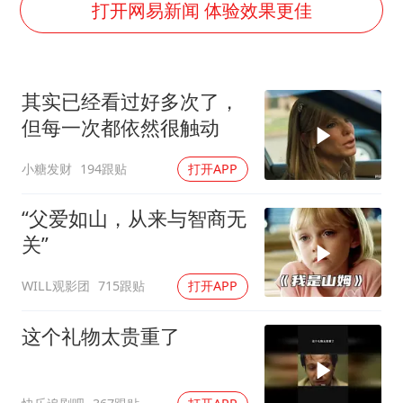
41岁女子为鼓励女儿考上985研究生
打开网易新闻 体验效果更佳
如何把百年大党建设得更加坚强有力
香港殿堂级填词人黎彼得因病离世 终年76岁
其实已经看过好多次了，
弹药库存告急 美军补货难
但每一次都依然很触动
南太行山失联女孩最后信号不在山林
小糖发财
194跟贴
打开APP
李亚鹏向地铁吐血女孩捐99999元
总书记关心百姓身边这些民生大事
“父爱如山，从来与智商无
关”
WILL观影团
715跟贴
打开APP
这个礼物太贵重了