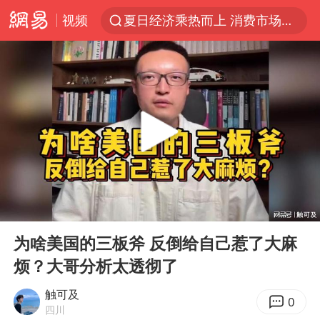
视频
夏日经济乘热而上 消费市场向新而行
白海豚对华东华北影响会大于巴威
于东来回应胖东来近25年老店年底关闭
以拒绝“和平委员会”的加沙和平计划
全球最大级别运输船通过长江大桥
独闯南太行的失联女生最后轨迹已确认
央视新主播李秋莹母校发文祝贺
00:00
04:46
上门女婿出轨女邻居多年被判重婚罪
Play
Ent
full
国足U17与阿森纳决赛取消 并列冠军
为啥美国的三板斧 反倒给自己惹了大麻
烦？大哥分析太透彻了
香港刷新1884年以来最高气温纪录
上海全力守护市民“菜篮子”
触可及
0
四川