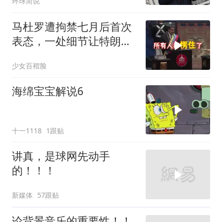
环球简说
马杜罗遭拘禁七月后首次
表态，一处细节让特朗普
陷于被动
少女百褶脸
海绵宝宝解说6
十一1118
1跟贴
讲真，是球网先动手
的！！！
新媒体
57跟贴
论背景音乐的重要性！！