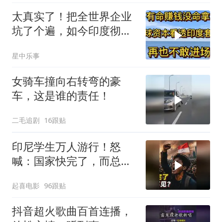
太真实了！把全世界企业
坑了个遍，如今印度彻底
无人问津
星中乐事
女骑车撞向右转弯的豪
车，这是谁的责任！
二毛追剧
16跟贴
印尼学生万人游行！怒
喊：国家快完了，而总统
却装看不见？
起喜电影
96跟贴
抖音超火歌曲百首连播，