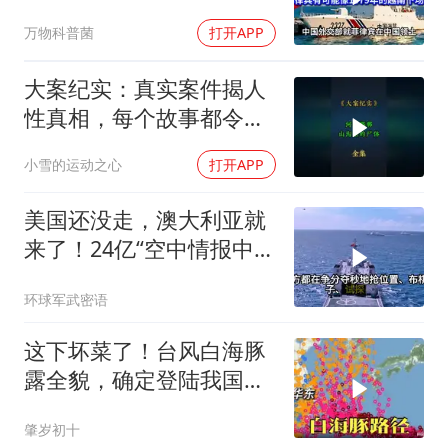
下场吗？
万物科普菌
打开APP
大案纪实：真实案件揭人
性真相，每个故事都令人
震撼
小雪的运动之心
打开APP
美国还没走，澳大利亚就
来了！24亿“空中情报中
心”刚到手就杀入南海
环球军武密语
这下坏菜了！台风白海豚
露全貌，确定登陆我国沿
海
肇岁初十