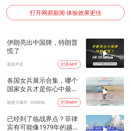
浙江省甬江发生2026年第1号洪水
暑期研学游升温 在旅途中增长知识
打开网易新闻 体验效果更佳
猫咪过火把节被抹成黑猫
宝妈给四胞胎取名平安喜乐
伊朗亮出中国牌，特朗普
BLG经理辟谣Bin离队
慌了
暴雨预报为何有时感觉不准
最新声音
打开APP
总书记点赞的非遗苗绣焕发新生机
各国女兵展示合集，哪个
国家女兵才是你心中最飒
的？
秘密大爆炸
908跟贴
打开APP
已经到了临战界点？菲律
宾有可能像1979年的越南