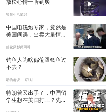
放松心情一听到爽
智慧生活笔记
中国电磁炮专家，竟然是
美国间谍，出卖大量情
报，让国家损失惨重
邮轮摄影师阿嗵
钓鱼人为啥偏偏跟鲫鱼过
不去？
动物趣谈1
1跟贴
特朗普又出手了，中国留
学生想在美国打工？先孝
敬他10万美元再说