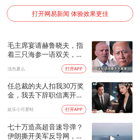
985博士后被曝在妻子孕期出轨后续
公司“上四休三”但要降薪1000元
打开网易新闻 体验效果更佳
OpenAI为免费用户升级GPT-5.6 Luna
47岁妈妈突然产女 26岁女儿：很震惊
毛主席宴请赫鲁晓夫，指
97岁英国奶奶飞上天再破吉尼斯纪录
着三只海参一语双关，赫
“中国蔬菜之乡”最高温达41.8℃
鲁晓夫听完直冒汗
浅色夏么
打开APP
如何把百年大党建设得更加坚强有力？
任总裁的夫人扣我30万奖
金，我丢下辞职信离开，
当晚她慌忙问：甲方只和
娱乐小可爱蛙
打开APP
你签约
七十万造高超音速导弹？
伊朗撕开美军反导网，炸