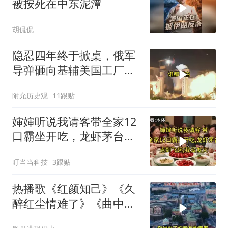
被按死在中东泥潭
胡侃侃
隐忍四年终于掀桌，俄军
导弹砸向基辅美国工厂，
背后这步棋太狠了
附允历史观
11跟贴
婶婶听说我请客带全家12
口霸坐开吃，龙虾茅台点
到飞起，我没发
叮当当科技
3跟贴
热播歌《红颜知己》《久
醉红尘情难了》《曲中
人》《伱是陪我风雨的