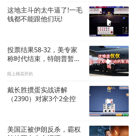
这地主斗的太牛逼了!一毛
钱都不能跟他们玩!
投票结果58-32，美专家
称时代结束，特朗普暂不
攻伊朗
陌上桃花开的
戴长胜掼蛋实战讲解
（2390）对家3个2全控
美国正被伊朗反杀，霸权