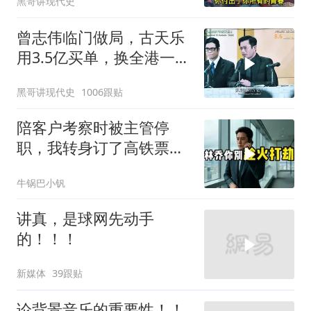
黑哥讲现代史
人》
曾志伟临门做局，古天乐
用3.5亿买单，换全港一声
佩服！
黑哥讲现代史
1006跟贴
陪客户考察时被主管停
职，我转身订了高铁票。
2小时后总监急疯了：12
牛锅巴小钒
亿合同没你根本签不了
讲真，是球网先动手
的！！！
新媒体
39跟贴
论背景音乐的重要性！！