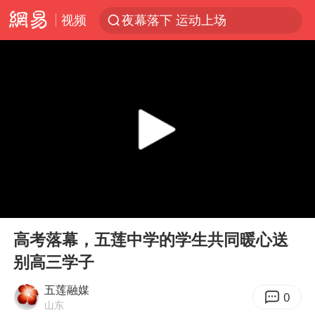
视频
夜幕落下 运动上场
泰交通部副部长回应中国人遭歧视手势
改名后的“青海拉面”店
段绚竞因公牺牲 年仅44岁
1岁宝宝碰坏纸巾盒 宝妈被索赔924元
女子开一天一夜空调后二氧化碳中毒
男子结婚8年3个女儿均非亲生
00:00
00:26
“空调24小时开着更省电”不实
Play
Ent
full
“不建议大家买深色蛋糕”
高考落幕，五莲中学的学生共同暖心送
别高三学子
台风白海豚逼近 暴雨大暴雨来袭
男子杀人后逃进深山21年活得像野人
五莲融媒
0
山东