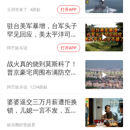
出中国工业底牌
王同学来了
4跟贴
打开APP
驻台美军暴增，台军头子
罕见回应，美太平洋司令
不装了！
阿芒娱乐说
打开APP
战火真的烧到莫斯科了！
普京豪宅周围布满防空
塔，大战一触即发2
阿芒娱乐说
1234跟贴
婆婆逼交三万月薪遭拒换
锁，儿媳一言不发，五天
后丈夫收传票
娱乐圈的笔娱君