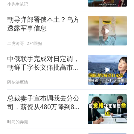
小先生笔记
朝导弹部署俄本土？乌方
透露军事信息
二虎涛哥
274跟贴
中俄联手完成对日定调，
朝鲜千字长文痛批高市，
就差李在明没动静
阿尔法军情
总裁妻子宣布调我去分公
司，薪资从480万降到8
万，我递交辞呈
时尚的弄潮