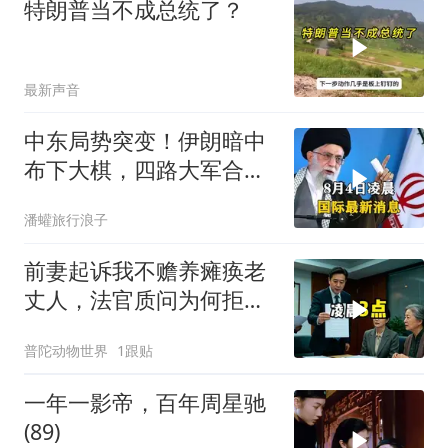
特朗普当不成总统了？
最新声音
中东局势突变！伊朗暗中
布下大棋，四路大军合
围，特朗普面临死局
潘蠸旅行浪子
前妻起诉我不赡养瘫痪老
丈人，法官质问为何拒不
履行赡养义务
普陀动物世界
1跟贴
一年一影帝，百年周星驰
(89)