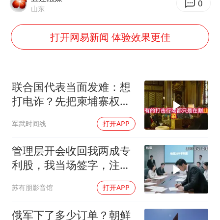
谁是宇树科技背后大赢家
0
山东
“空调24小时开着更省电”不实
打开网易新闻 体验效果更佳
男子杀人后逃进深山21年活得像野人
“不建议大家买深色蛋糕”
公司“上四休三”但要降薪1000元
联合国代表当面发难：想
985博士后被曝在妻子孕期出轨后续
打电诈？先把柬埔寨权贵
OpenAI为免费用户升级GPT-5.6 Luna
的底裤扒了！
军武时间线
打开APP
如何把百年大党建设得更加坚强有力？
管理层开会收回我两成专
利股，我当场签字，注销
核心技术授权，全员慌了
苏有朋影音馆
打开APP
俄军下了多少订单？朝鲜