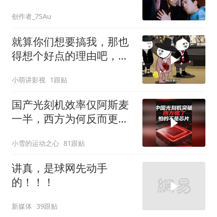
创作者_7SAu
就算你们想要搞我，那也
得想个好点的理由吧，这
这...他不成立啊
小萌讲影视
1跟贴
国产光刻机效率仅阿斯麦
一半，西方为何反而更
慌？
小雪的运动之心
81跟贴
讲真，是球网先动手
的！！！
新媒体
39跟贴