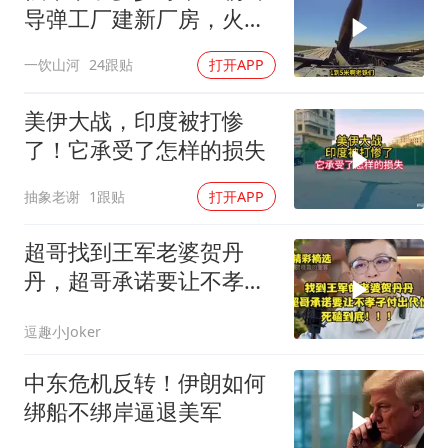
导弹工厂建新厂房，火星
11让乌军印象深刻
一饮山河
24跟贴
打开APP
美伊大战，印度被打惨
了！它承受了怎样的损失
抽象老谢
1跟贴
打开APP
超哥找到王军老婆贺丹
丹，超哥承诺要让不孝子
付出代价，死磕到底
逗趣小Joker
中东危机反转！伊朗如何
绑船不绑岸逼退美军