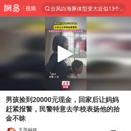
视频
台风白海豚体型变大近似13个浙江面积
夜幕落下 运动上场
泰交通部副部长回应中国游客遭歧视
美国将对多晶硅衍生品加征15%关税
改名后的“青海拉面”店
台军“汉光秀”开场闹剧多
段绚竞因公牺牲 年仅44岁
00:00
00:12
泰国突发校园枪击案已致2死多伤
Play
Ent
full
1岁宝宝碰坏纸巾盒 宝妈被索赔924元
男孩捡到20000元现金，回家后让妈妈
赶紧报警，民警特意去学校表扬他的拾
女子开一天一夜空调后二氧化碳中毒
金不昧
97岁英国奶奶飞上天再破吉尼斯纪录
五莲融媒