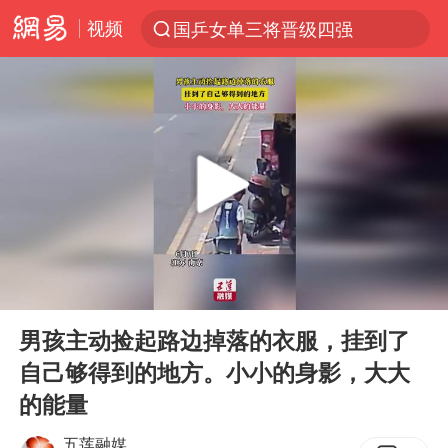
视频
国乒女单三将晋级四强
光影经济撬动暑期消费新蓝海
陈思诚零点晒照为佟丽娅庆生
马克·艾伦退出斯诺克中国公开赛
郑丽文：台湾从来没有“独立”过
新疆优化调整景区内自驾服务费
情侣平潭拍日出坠崖1死1伤
00:00
00:13
梁家辉：到内地拍戏不是北上是回归
Play
Ent
full
全民健身事业高质量发展
男孩主动捡起路边掉落的衣服，挂到了
自己够得到的地方。小小的身影，大大
台当局重金为“台独”织“皇帝新衣”
的能量
几元成本的AI广告导致千万市值蒸发
五莲融媒