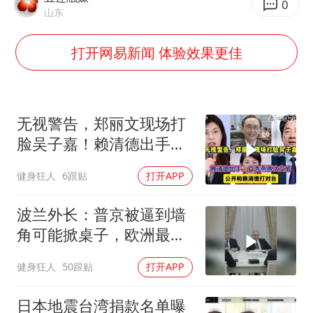
老挝国会主席赛宋蓬逝世
0
山东
茅台部分直营店飞天茅台提价
打开网易新闻 体验效果更佳
夏日经济乘“热”而上 消费市场向“新”而行
白海豚将正面袭击贯穿浙江
酒店回应车内过夜被收150元
无视警告，郑丽文现场打
黄金牛市回来了吗
脸吴子嘉！赖清德出手，
酒店花洒现排泄物住客索赔遭拒
卢秀燕再次交底
健身狂人
6跟贴
打开APP
乐享全民健身 共筑健康中国
波兰外长：普京被逼到墙
角可能掀桌子，欧洲最担
心的不是俄军有多强
健身狂人
50跟贴
打开APP
日本地震台湾捐款名单曝