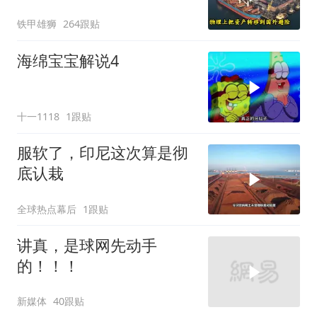
商巨头被逼无奈，出此下
铁甲雄狮
264跟贴
策
海绵宝宝解说4
十一1118
1跟贴
服软了，印尼这次算是彻
底认栽
全球热点幕后
1跟贴
讲真，是球网先动手
的！！！
新媒体
40跟贴