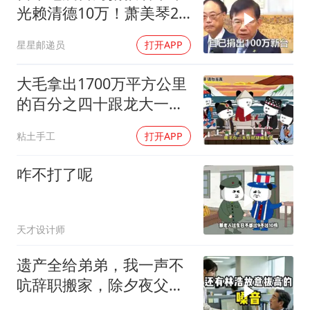
光赖清德10万！萧美琴20
万，郑丽文100万
星星邮递员
打开APP
大毛拿出1700万平方公里
的百分之四十跟龙大一起
开发[震惊][震惊]
粘土手工
打开APP
咋不打了呢
天才设计师
遗产全给弟弟，我一声不
吭辞职搬家，除夕夜父亲
喊我结账，我笑了