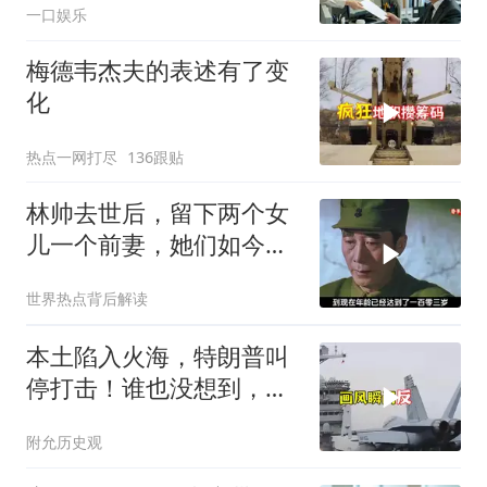
一口娱乐
梅德韦杰夫的表述有了变
化
热点一网打尽
136跟贴
林帅去世后，留下两个女
儿一个前妻，她们如今过
的怎么样？
世界热点背后解读
本土陷入火海，特朗普叫
停打击！谁也没想到，中
方已完成南海布局
附允历史观