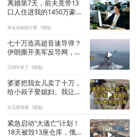
离婚第7天，前夫竟带13
口人住进我的1450万豪
宅，一开门全傻眼
来去自如的小章
1跟贴
七十万造高超音速导弹？
伊朗撕开美军反导网，炸
出中国工业底牌
王同学来了
6跟贴
婆婆把我女儿卖了十万，
给小叔子娶媳妇。我让她
牢底坐穿！
次元君情感
7跟贴
紧急启动“大逃亡”计划！
18天被毁13座仓库，俄电