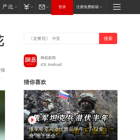
登录
注册免费邮箱
花
网易新闻
iOS
Android
举报
猜你喜欢
俄军坦克兵潜伏敌后半年，T-72变
身“地下堡垒”