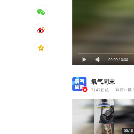
00:00
/
0:00
氧气周末
宣传正能
7147粉丝
00:10