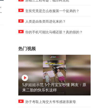
苏格兰工程奇迹：福尔柯克轮
，
男子在广东吃“虾生”，淋上酱
爸爸假装要跳河，儿子看到
在
料后直接生吃，网友：你是真
一直在旁边阻止，拍摄者：
玄奘究竟是怎么收服第一个徒弟的？
不怕寄生虫啊
儿子没白养
人类是由鱼类而进化来的？
你的手机可能比马桶还脏？真的假的？
热门视频
5岁姐姐示范 5个月宝宝秒懂 网友：原
来二胎的快乐长这样
孙子考取上海交大爷爷感谢亲家母