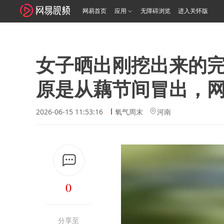
网易首页
应用
无障碍浏览
进入关怀版
女子晒出刚挖出来的
原是从藕节间冒出，
2026-06-15 11:53:16
氧气周末
河南
0
分享至