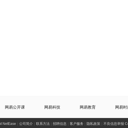
网易公开课
网易科技
网易教育
网易时
t NetEase
|
公司简介
|
联系方法
|
招聘信息
|
客户服务
|
隐私政策
|
不良信息举报 Comp