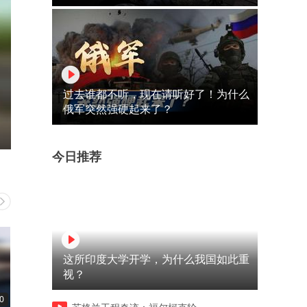
过去谁都不听，现在请听好了！为什么
俄军突然强硬起来了？
今日推荐
这所印度大学开学，为什么我国如此重
视？
0
00:11
00:10