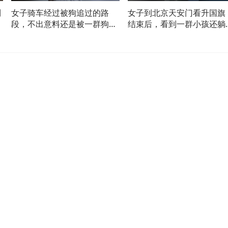
到
女子骑车经过被狗追过的路
女子到北京天安门看升国旗
不
段，不出意料还是被一群狗追
结束后，看到一群小孩还躺
了，网友：细节把脚抬起来
地上睡觉