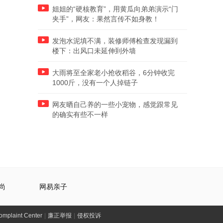
姐姐的“硬核教育”，用黄瓜向弟弟演示“门
夹手”，网友：果然言传不如身教！
发泡水泥填不满，装修师傅检查发现漏到
楼下：出风口未延伸到外墙
大雨将至全家老小抢收稻谷，6分钟收完
1000斤，没有一个人掉链子
网友晒自己养的一些小宠物，感觉跟常见
的确实有些不一样
尚
网易亲子
laint Center
|
廉正举报
|
侵权投诉