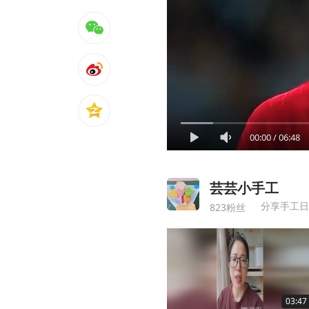
00:00
/
06:48
芸芸小手工
823粉丝
03:47