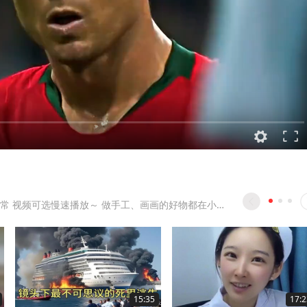
分享手工日常 视频可选慢速播放～ 做手工、画画的好物都在小清单里了??
15:35
17:2