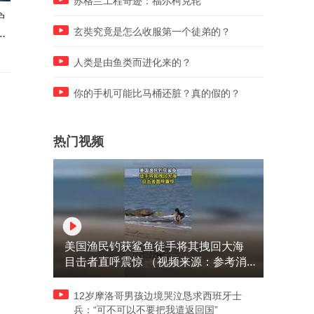
苏格兰工程奇迹：福尔柯克轮
护
十一岁女孩身体异样，去医院
河南黄河小浪底泄洪，看得
不
拍片，医生看后大吃一惊
发软，好害怕
玄奘究竟是怎么收服第一个徒弟的？
人类是由鱼类而进化来的？
你的手机可能比马桶还脏？真的假的？
热门视频
美国渔民钓获鲨鱼徒手将其拽回大海
目击者直呼震惊 （视频来源：参考消
息）
12岁摩洛哥男孩边境哭泣恳求西班牙士
兵：“可不可以不要把我遣返回国”