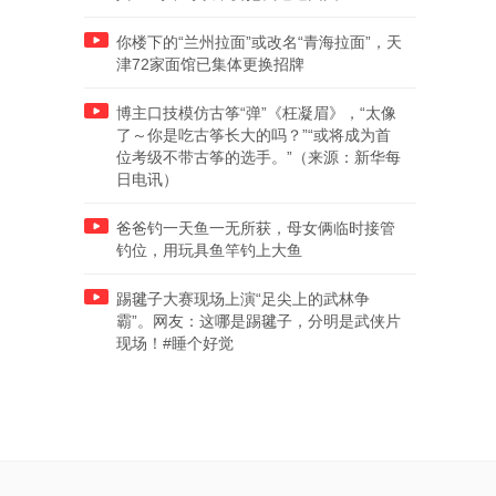
你楼下的“兰州拉面”或改名“青海拉面”，天
津72家面馆已集体更换招牌
博主口技模仿古筝“弹”《枉凝眉》，“太像
了～你是吃古筝长大的吗？”“或将成为首
位考级不带古筝的选手。”（来源：新华每
日电讯）
爸爸钓一天鱼一无所获，母女俩临时接管
钓位，用玩具鱼竿钓上大鱼
踢毽子大赛现场上演“足尖上的武林争
霸”。网友：这哪是踢毽子，分明是武侠片
现场！#睡个好觉