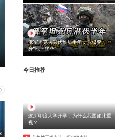
俄军坦克兵潜伏敌后半年，T-72变
身“地下堡垒”
今日推荐
这所印度大学开学，为什么我国如此重
视？
3
14:22
12:47