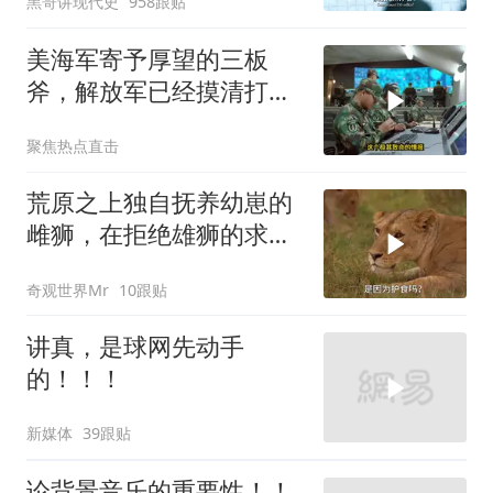
黑哥讲现代史
958跟贴
美海军寄予厚望的三板
斧，解放军已经摸清打
法，海空一体联手接下
聚焦热点直击
荒原之上独自抚养幼崽的
雌狮，在拒绝雄狮的求偶
时，竟然被用饥饿来报复
奇观世界Mr
10跟贴
讲真，是球网先动手
的！！！
新媒体
39跟贴
论背景音乐的重要性！！