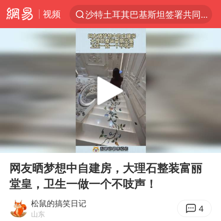
视频
沙特土耳其巴基斯坦签署共同防务协议
“电影+”如何激发千亿级消费新活力？
泉州市委书记张毅恭被查
台风白海豚已进入24小时警戒线
全球首个长时储能一体化产业园量产
台风白海豚或吞并鲸鱼 登陆地点更新
四川宜宾市高县4.9级地震致1人死亡
00:00
00:12
名创优品回应女子吐槽内裤质量差
Play
Ent
full
中巨芯：上半年归母净利润1405.77万元
网友晒梦想中自建房，大理石整装富丽
堂皇，卫生一做一个不吱声！
中国女篮70-67险胜尼日利亚女篮
U17国足点球大战淘汰河床晋级决赛
松鼠的搞笑日记
4
山东