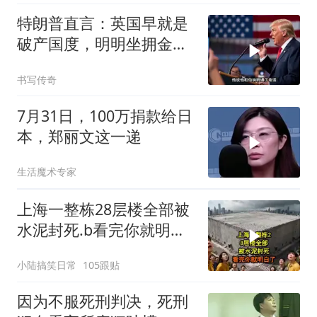
特朗普直言：英国早就是
破产国度，明明坐拥金
山，却偏偏无动于衷
书写传奇
7月31日，100万捐款给日
本，郑丽文这一递
生活魔术专家
上海一整栋28层楼全部被
水泥封死.b看完你就明白
了..s
小陆搞笑日常
105跟贴
因为不服死刑判决，死刑