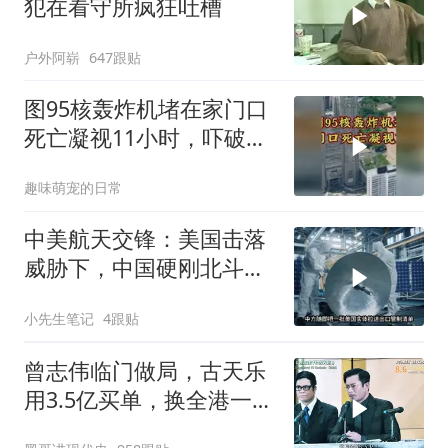
犯在看守所疯狂吐槽
户外阿崭
647跟贴
图95核轰炸机堵在家门口
死亡凝视11小时，吓破胆
的日本多绝望？
趣味萌宠的日常
中美航天交锋：美国击落
威胁下，中国硬刚北斗升
级+重复火箭
小先生笔记
4跟贴
曾志伟临门做局，古天乐
用3.5亿买单，换全港一声
佩服！