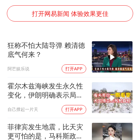
国防部：坚决反制任何闹海挑衅图谋
胡彦斌韩磊 谁帮谁
打开网易新闻 体验效果更佳
胡彦斌获《歌手2026》歌王
秋天的第一杯奶茶到底有多火
狂称不怕大陆导弹 赖清德
38岁演员求职万岁山NPC成功
底气何来？
我国外贸延续良好增长态势
阿芒娱乐说
打开APP
胜宏科技：股票交易异常波动
夯实基础开新局
霍尔木兹海峡发生永久性
变化，伊朗明确表示局势
不可逆转
自己撑起一片天
打开APP
菲律宾发生地震，比天灾
更可怕的是，马科斯政府