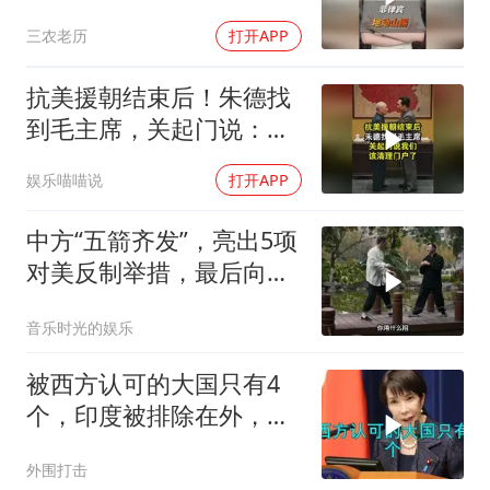
无底线挑衅中国
三农老历
打开APP
抗美援朝结束后！朱德找
到毛主席，关起门说：我
们该清理门户了
娱乐喵喵说
打开APP
中方“五箭齐发”，亮出5项
对美反制举措，最后向美
方提出一项要求
音乐时光的娱乐
被西方认可的大国只有4
个，印度被排除在外，为
何只能算准大国？
外围打击