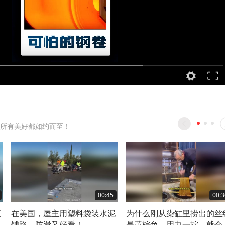
所有美好都如约而至！
00:45
00:3
直
在美国，屋主用塑料袋装水泥
为什么刚从染缸里捞出的丝
铺路，防滑又好看！
是黄棕色，用力一拧，就会