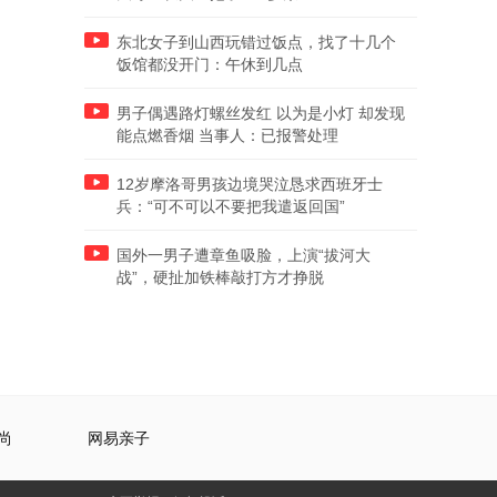
东北女子到山西玩错过饭点，找了十几个
饭馆都没开门：午休到几点
男子偶遇路灯螺丝发红 以为是小灯 却发现
能点燃香烟 当事人：已报警处理
12岁摩洛哥男孩边境哭泣恳求西班牙士
兵：“可不可以不要把我遣返回国”
国外一男子遭章鱼吸脸，上演“拔河大
战”，硬扯加铁棒敲打方才挣脱
尚
网易亲子