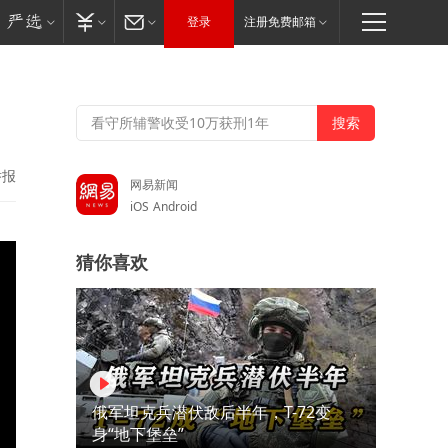
登录
注册免费邮箱
举报
网易新闻
iOS
Android
猜你喜欢
俄军坦克兵潜伏敌后半年，T-72变
身“地下堡垒”