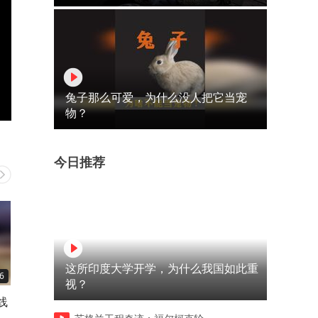
兔子那么可爱，为什么没人把它当宠
物？
今日推荐
这所印度大学开学，为什么我国如此重
6
00:32
00:41
视？
线
老哥攥着植物的枝桠，用力一
踩烂一根木头，就能变出主
变
拔，竟拔出了大串密密麻麻的
食，这究竟是怎么回事呢