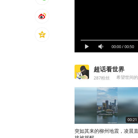
00:00
/
00:50
超话看世界
希望世间的
287粉丝
00:21
突如其来的柳州地震，凌晨
接被摇醒