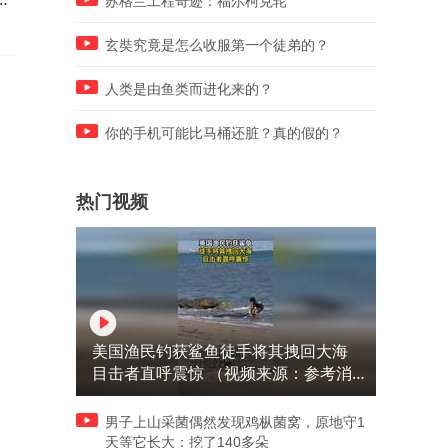
苏格兰工程奇迹：福尔柯克轮
根茎
玄奘究竟是怎么收服第一个徒弟的？
人类是由鱼类而进化来的？
你的手机可能比马桶还脏？真的假的？
热门视频
美国渔民钓获鲨鱼徒手将其拽回大海
目击者直呼震惊 （视频来源：参考消
息）
男子上山采菌偶然发现鸡枞菌窝，原地守1
天等它长大：挖了140多朵