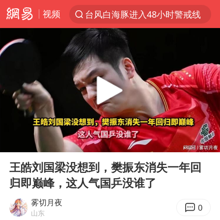
视频
台风白海豚进入48小时警戒线
以“新”破局 首发经济点亮城市消费活力
佛得角门将亮相智利俱乐部主场
中方回应是否在太平洋海底开采稀土
宇树科技发行价格150.80元/股
看守所辅警收受10万获刑1年
宇树科技王兴兴身家有望超200亿元
00:00
06:06
五粮液渠道价一箱上涨近百元
Play
Ent
full
CIA被曝已秘密设立古巴工作组
王皓刘国梁没想到，樊振东消失一年回
归即巅峰，这人气国乒没谁了
U17国足1分钟轰2球
泰国一女公务员妆容引争议 本人回应
雾切月夜
0
山东