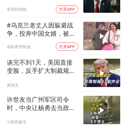
特朗普叫停打伊朗那晚发
军武时间线
打开APP
生了什么
#乌克兰老丈人因躲避战
争，投奔中国女婿，被眼
前城市繁荣震惊
崩坏星穹铁道
打开APP
谈完不到1天，美国直接
变脸，反手扩大制裁规
模，43家中企遭殃
真知见
许世友当广州军区司令
时，中央让杨勇去当政
委，杨勇说：我不想去
小影的娱乐