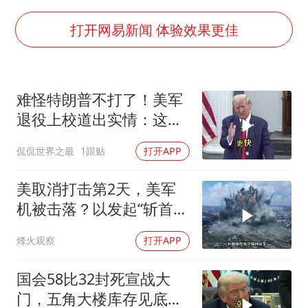
法国下周开始禁止未经同意的电话营销
村民谈“梅姨”：叫的其实是“媒姨”
打开网易新闻 体验效果更佳
“深圳地面沉降致车辆损坏”不实
外交部发言人就广岛核爆81周年等答记者问
难怪特朗普不打了！美军
感觉全东北都在等7号
退役上校道出实情：这场
多地要求领导干部带头休假
仗美国已经输了
侃侃世界之最
1跟贴
打开APP
80后女柜员逆袭成4200亿银行副行长
奋进开新局 实干挑大梁
美取消打击第2天，美军
机被击落？以发起“斩首行
动”
烽火观察
打开APP
国会58比32封死宣战大
门，五角大楼库存见底，