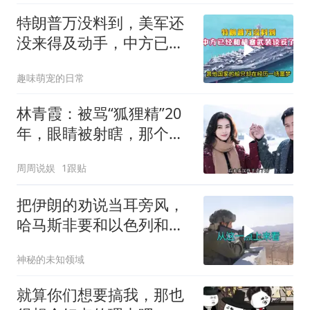
特朗普万没料到，美军还
没来得及动手，中方已经
和胡塞武装谈妥了
趣味萌宠的日常
林青霞：被骂“狐狸精”20
年，眼睛被射瞎，那个男
人只问了一句“谁来出机票
周周说娱
1跟贴
钱？”
把伊朗的劝说当耳旁风，
哈马斯非要和以色列和
解，德黑兰损失重大
神秘的未知领域
就算你们想要搞我，那也