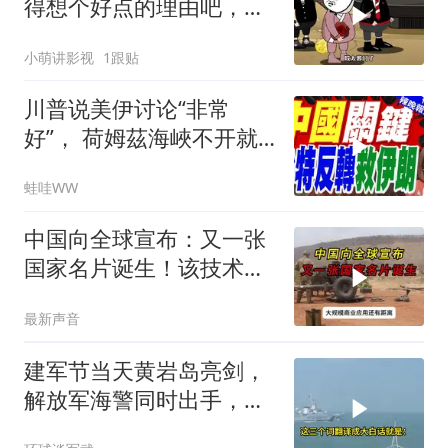
得想个好点的理由吧，这
这...他不成立啊
小萌讲影视
1跟贴
川普说美伊讨论“非常
好”， 荷姆茲海峽不开就
出重拳｜帅化民.孙大千.
蛙哇WW
谢寒冰｜辣晚报20260805
中国向全球宣布：又一张
国家名片诞生！该技术全
世界只有中国拥有
最新声音
建军节当天黄岩岛亮剑，
解放军海警同时出手，菲
律宾的挑衅该收场了