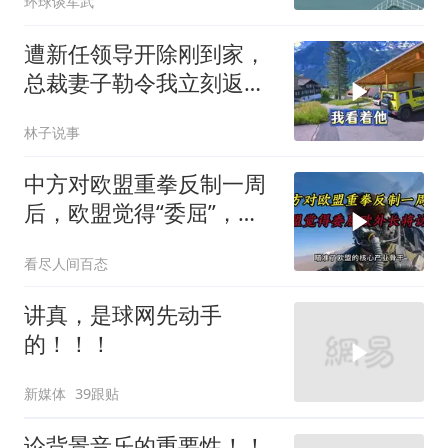
环球谈军武
遭新任领导开除刚到家，
总裁妻子勒令我立刻返
岗，我直言她无权命令我
林子说事
中方对欧盟重拳反制一周
后，欧盟觉得“委屈”，欧
外长将访华谈判
看尽人间百态
讲真，是球网先动手
的！！！
新媒体
39跟贴
论背景音乐的重要性！！