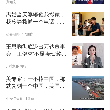
真知见
离婚当天婆婆催我搬家，
我冷静拨通一个电话，全
家跪求我别走
起喜电影
12跟贴
王思聪彻底退出万达董事
会，王健林‘不愿接班’终究
成真
开挖机的阿行
美专家：干不掉中国，那
就复刻一个中国，美国看
上了这两个国家
小怪吃美食
1跟贴