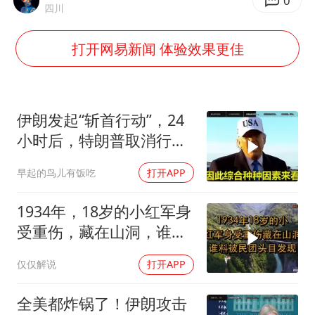
男子杀人后逃进深山21年活得像野人
0
四川
立秋的仪式感
打开网易新闻 体验效果更佳
公司“上四休三”但要降薪1000元
A股收盘：三大指数均涨超1%
朱雨玲晋级WTT横滨冠军赛女单八强
伊朗发起“斩首行动”，24
如何把百年大党建设得更加坚强有力？
小时后，特朗普取消行
动？美开始撤侨
早起的鸟儿有饭吃
打开APP
1934年，18岁的小红军身
受重伤，藏在山洞，谁料
被民团头目发现
仅仅解说
打开APP
全美都炸锅了！伊朗攻击