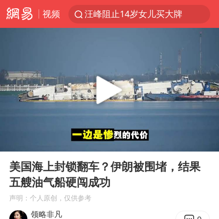
视频
汪峰阻止14岁女儿买大牌
女子开一天一夜空调后二氧化碳中毒
王力宏演唱会黄牛带观众藏匿被查获
官方通报教师招聘笔试前13名被淘汰
泰国校园枪击案死亡人数升至7人
陕西省委书记赶赴柞水县杏坪镇
女孩摆摊卖菌子时收到北大通知书
00:00
02:35
改名后的“青海拉面”店
Play
Ent
full
广岛核爆81周年央视播《奥本海默》
美国海上封锁翻车？伊朗被围堵，结果
五艘油气船硬闯成功
四川宜宾市高县发生4.9级地震
声明：个人原创，仅供参考
河南某医院2.33亿工程串标案细节披露
领略非凡