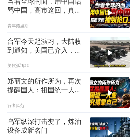
当着全球的面，用中国话
骂中国，高市这回，真是
自己撞到了枪口上
青年鲍里斯
台军今天起演习，大陆收
到通知，美国已介入，日
本涉台表述也变了
笑饮孤鸿非
郑丽文的所作所为，再次
提醒国人：祖国统一大
业，终究得靠自己！
行者风范
乌军纵深打击变了，炼油
设备成新名门