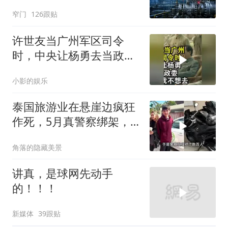
窄门
126跟贴
许世友当广州军区司令
时，中央让杨勇去当政
委，杨勇说：我不想去
小影的娱乐
泰国旅游业在悬崖边疯狂
作死，5月真警察绑架，7
月假警察杀人
角落的隐藏美景
讲真，是球网先动手
的！！！
新媒体
39跟贴