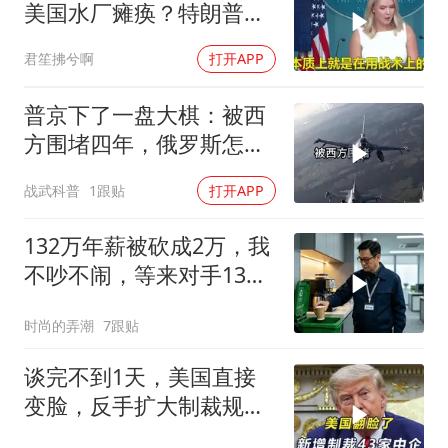
美国水厂瘫痪？特朗普却
先把锅甩给民主党
君笙拂兮啊
打开APP
普京下了一盘大棋：被西
方围堵四年，俄罗斯怎么
反倒打出了国运翻盘？
战武科普
1跟贴
打开APP
132万年薪被砍成2万，我
不吵不闹，等来对手13倍
年薪挖我
时尚的弄潮
7跟贴
谈完不到1天，美国直接
变脸，反手扩大制裁规
模，43家中企遭殃