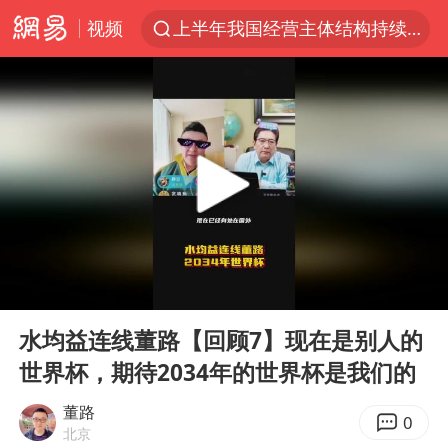
视频
上半年我国经营主体结构持续优化
杭州机场已取消航班388架次
浙江省委书记：该停下的坚决停下来
白海豚将给京津冀带来大暴雨
中国籍豪华游艇富商之子在泰国被杀
上海中心千吨“镇楼神器”摆动明显
国足U17与阿森纳决赛取消 并列冠军
00:00
01:48
上门女婿出轨女邻居多年被判重婚罪
Play
Ent
full
《龙餐馆》 冲奖
水均益连线董路【回顾7】现在是别人的
世界杯，期待2034年的世界杯是我们的
笔试第一被劝弃考涉事副校长被撤职
构建更高水平的全民健身公共服务体系
董路
0
北京