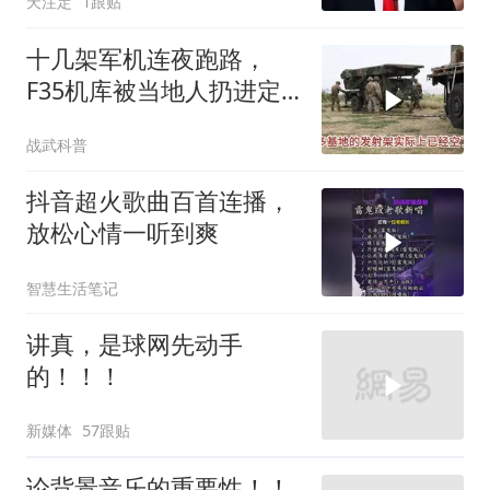
天注定
1跟贴
十几架军机连夜跑路，
F35机库被当地人扔进定
位器，美军在中东的老底
战武科普
让人掀了个干净
抖音超火歌曲百首连播，
放松心情一听到爽
智慧生活笔记
讲真，是球网先动手
的！！！
新媒体
57跟贴
论背景音乐的重要性！！