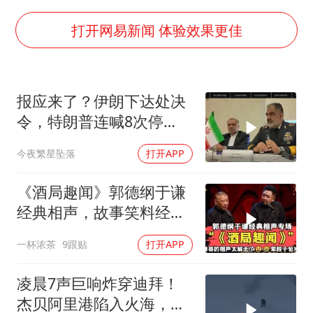
王艺迪2-4不敌张本美和止步4强
灌溉水坝被隔成鱼塘 村民投诉20余年
打开网易新闻 体验效果更佳
以军士兵把枪口对准中国记者
顾客将调料瓶扔火锅里泄愤
报应来了？伊朗下达处决
韩军前线部队连曝丑闻
令，特朗普连喊8次停
上海有出现龙卷潜势
手，海外资产遭清算
今夜繁星坠落
打开APP
奋力开创中国式现代化建设新局面
《酒局趣闻》郭德纲于谦
经典相声，故事笑料经典
不断！
一杯浓茶
9跟贴
打开APP
凌晨7声巨响炸穿迪拜！
杰贝阿里港陷入火海，美