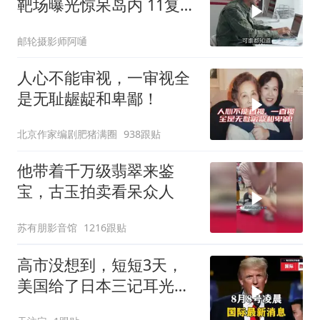
靶场曝光惊呆岛内 11复刻
台北城反登陆演练全公开
邮轮摄影师阿嗵
人心不能审视，一审视全
是无耻龌龊和卑鄙！
北京作家编剧肥猪满圈
938跟贴
他带着千万级翡翠来鉴
宝，古玉拍卖看呆众人
苏有朋影音馆
1216跟贴
高市没想到，短短3天，
美国给了日本三记耳光，
根本不顾日本死活