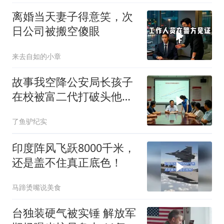
离婚当天妻子得意笑，次
日公司被搬空傻眼
来去自如的小章
故事我空降公安局长孩子
在校被富二代打破头他爹
叫嚣开个价
了鱼驴纪实
印度阵风飞跃8000千米，
还是盖不住真正底色！
马蹄烫嘴说美食
台独装硬气被实锤 解放军