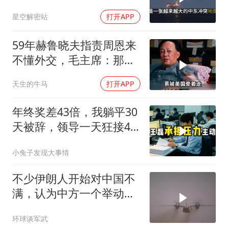
军弹药库告急让中东盟友
星空解密站
打开APP
彻底心寒
59年赫鲁晓夫指责周恩来
不懂外交，毛主席：那我
也送你一顶帽子
天生的牛马
打开APP
年终奖差43倍，我躺平30
天被辞，领导一天狂接47
个退单电话
小兔子发现大事情
不少伊朗人开始对中国不
满，认为中方一个举动，
毁了德黑兰的大计
环球谈军武